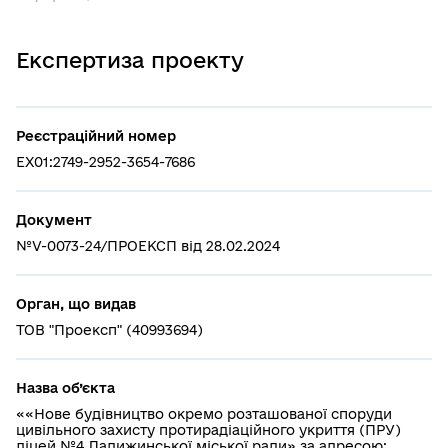
Експертиза проекту
Реєстраційний номер
EX01:2749-2952-3654-7686
Документ
№V-0073-24/ПРОЕКСП від 28.02.2024
Орган, що видав
ТОВ "Проексп" (40993694)
Назва об’єкта
««Нове будівництво окремо розташованої споруди
цивільного захисту протирадіаційного укриття (ПРУ)
ліцей №4 Ладижинської міської ради» за адресою: