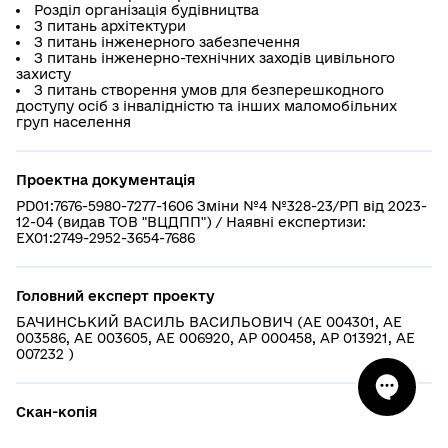
Розділ організація будівництва
З питань архітектури
З питань інженерного забезпечення
З питань інженерно-технічних заходів цивільного
захисту
З питань створення умов для безперешкодного
доступу осіб з інвалідністю та інших маломобільних
груп населення
Проектна документація
PD01:7676-5980-7277-1606 Зміни №4 №328-23/РП від 2023-
12-04 (видав ТОВ "ВЦДПП") / Наявні експертизи:
EX01:2749-2952-3654-7686
Головний експерт проекту
БАЧИНСЬКИЙ ВАСИЛЬ ВАСИЛЬОВИЧ (АЕ 004301, АЕ
003586, АЕ 003605, АЕ 006920, АР 000458, АР 013921, АЕ
007232 )
Скан-копія