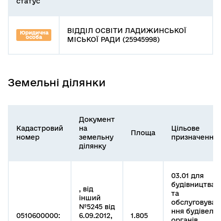
статус
ВІДДІЛ ОСВІТИ ЛАДИЖИНСЬКОЇ
Юридична
особа
МІСЬКОЇ РАДИ (25945998)
Земельні ділянки
Документ
Кадастровий
на
Цільове
Площа
номер
земельну
призначення
ділянку
03.01 для
будівництва
, від
та
інший
обслуговува
№5245 від
ння будівель
0510600000:
6.09.2012,
1.805
органів