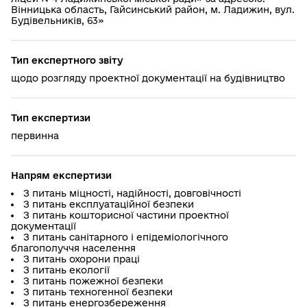
Вінницька область, Гайсинський район, м. Ладижин, вул.
Будівельників, 63»
Тип експертного звіту
щодо розгляду проектної документації на будівництво
Тип експертизи
первинна
Напрям експертизи
З питань міцності, надійності, довговічності
З питань експлуатаційної безпеки
З питань кошторисної частини проектної
документації
З питань санітарного і епідеміологічного
благополуччя населення
З питань охорони праці
З питань екології
З питань пожежної безпеки
З питань техногенної безпеки
З питань енергозбереження