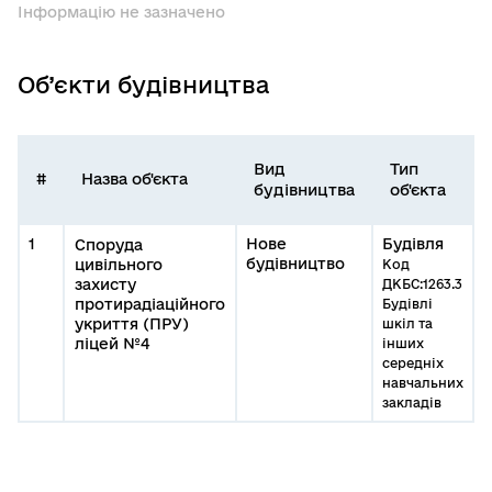
Інформацію не зазначено
Об’єкти будівництва
Вид
Тип
#
Назва об'єкта
будівництва
об'єкта
1
Нове
Будівля
Споруда
будівництво
цивільного
Код
захисту
ДКБС:1263.3
протирадіаційного
Будівлі
укриття (ПРУ)
шкіл та
ліцей №4
інших
середніх
навчальних
закладів