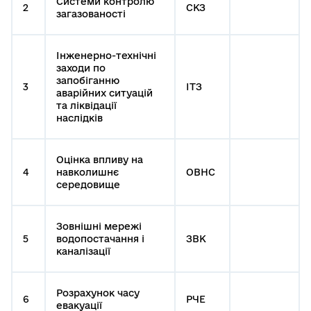
Системи контролю
2
СКЗ
загазованості
Інженерно-технічні
заходи по
запобіганню
3
ІТЗ
аварійних ситуацій
та ліквідації
наслідків
Оцінка впливу на
4
навколишнє
ОВНС
середовище
Зовнішні мережі
5
водопостачання і
ЗВК
каналізації
Розрахунок часу
6
РЧЕ
евакуації