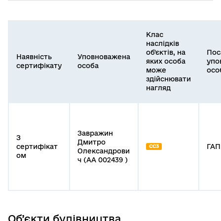
Клас
наслідків
об'єктів, на
Пос
Наявність
Уповноважена
яких особа
упо
сертифікату
особа
може
осо
здійснювати
нагляд
Завражин
З
Дмитро
сертифікат
ГАП
СС3
Олександрови
ом
ч (АА 002439 )
Об’єкти будівництва