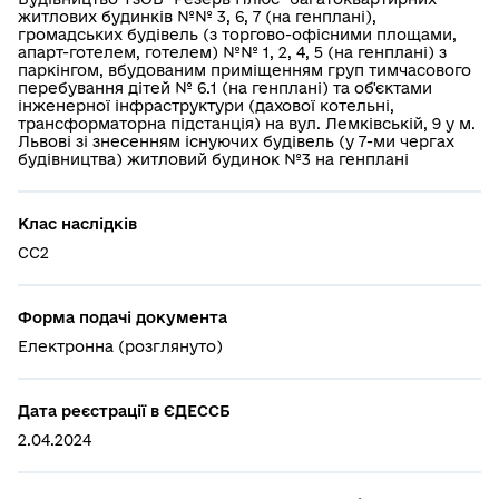
житлових будинків №№ 3, 6, 7 (на генплані),
громадських будівель (з торгово-офісними площами,
апарт-готелем, готелем) №№ 1, 2, 4, 5 (на генплані) з
паркінгом, вбудованим приміщенням груп тимчасового
перебування дітей № 6.1 (на генплані) та об'єктами
інженерної інфраструктури (дахової котельні,
трансформаторна підстанція) на вул. Лемківській, 9 у м.
Львові зі знесенням існуючих будівель (у 7-ми чергах
будівництва) житловий будинок №3 на генплані
Клас наслідків
СС2
Форма подачі документа
Електронна (розглянуто)
Дата реєстрації в ЄДЕССБ
2.04.2024