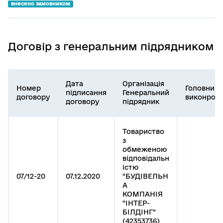
внесено замовником
Договір з генеральним підрядником
Дата
Організація
Номер
Головний
підписання
Генеральний
договору
виконроб
договору
підрядник
Товариство
з
обмеженою
відповідальн
істю
07/12-20
07.12.2020
"БУДІВЕЛЬН
А
КОМПАНІЯ
"ІНТЕР-
БІЛДІНГ"
(42353736)