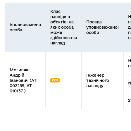
Клас
наслідків
Н
об'єктів, на
Посада
н
Уповноважена
яких особа
уповноваженої
д
особа
може
особи
п
здійснювати
п
нагляд
Н
п
Могиляк
Андрій
Інженер
Іванович (АТ
технічного
СС3
№
002259, АТ
нагляду
010137 )
2