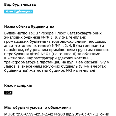
Вид будівництва
Нове будівництво
Назва об’єкта будівництва
Будівництво ТзОВ "Резерв Плюс" багатоквартирних
житлових будинків №№ 3, 6, 7 (на генплані),
громадських будівель (з торгово-офісними площами,
апарт-готелем, готелем) №№ 1, 2, 4, 5 (на генплані) з
паркінгом, вбудованим приміщенням груп тимчасового
перебування дітей № 6.1 (на генплані) та об'єктами
інженерної інфраструктури (дахової котельні,
трансформаторна підстанція) на вул. Лемківській, 9 у м.
Львові зі знесенням існуючих будівель (у 7-ми чергах
будівництва) житловий будинок №3 на генплані
Клас наслідків
СС2
Містобудівні умови та обмеження
MU01:7250-6599-4253-2342 №200 від 2019-03-01 / Діючий