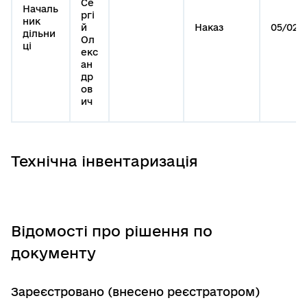
Се
Началь
ргі
ник
й
Наказ
05/02-
дільни
Ол
ці
екс
ан
др
ов
ич
Технічна інвентаризація
Відомості про рішення по
документу
Зареєстровано (внесено реєстратором)