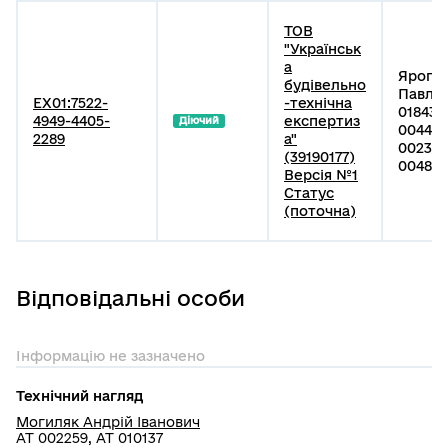
ТОВ
"Українськ
а
Яропуд
будівельно
Павлов
EX01:7522-
-технічна
018439
4949-4405-
експертиз
Діючий
004415
2289
а"
002370
(39190177)
004822
Версія №1
Статус
(поточна)
Відповідальні особи
Інформацію не зазначено
Технічний нагляд
Могиляк Андрій Іванович
АТ 002259, АТ 010137