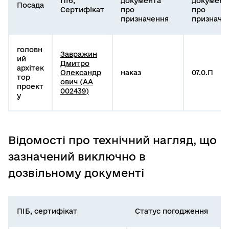
ПІб,
документа
документ
Посада
Сертифікат
про
про
призначення
призначе
головн
Завражин
ий
Дмитро
архітек
Олександр
наказ
07.0.П
тор
ович (АА
проект
002439)
у
Відомості про технічний нагляд, що
зазначений виключно в
дозвільному документі
ПІБ, сертифікат
Статус погодження