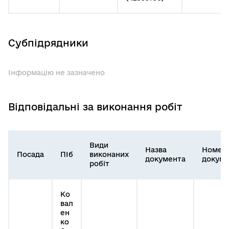
Субпідрядники
Інформацію не зазначено
Відповідальні за виконання робіт
Види
Назва
Номер
Посада
ПІб
виконаних
документа
докуме
робіт
Ко
вал
ен
ко