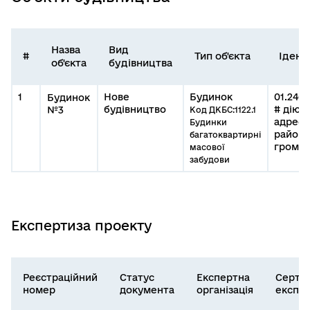
Назва
Вид
#
Тип об'єкта
Ідент
об'єкта
будівництва
1
Нове
Будинок
01.240
Будинок
будівництво
# діюч
№3
Код ДКБС:1122.1
адресо
Будинки
район,
багатоквартирні
громад
масової
забудови
Експертиза проекту
Реєстраційний
Статус
Експертна
Серти
номер
документа
організація
експе