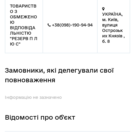
ТОВАРИСТВ
О З
УКРАЇНА,
ОБМЕЖЕНО
м. Київ,
Ю
+38(098)-190-94-94
вулиця
ВІДПОВІДА
Острозьк
ЛЬНІСТЮ
их Князів ,
"РЕЗЕРВ П Л
б. 8
Ю С"
Замовники, які делегували свої
повноваження
Інформацію не зазначено
Відомості про об'єкт