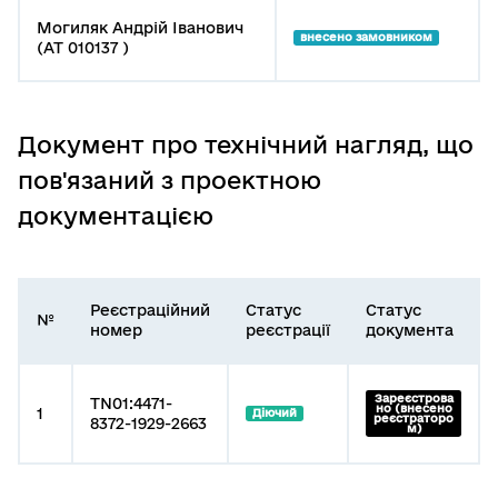
Могиляк Андрій Іванович
внесено замовником
(АТ 010137 )
Документ про технічний нагляд, що
пов'язаний з проектною
документацією
Реєстраційний
Статус
Статус
№
номер
реєстрації
документа
Зареєстрова
TN01:4471-
но (внесено
1
Діючий
реєстраторо
8372-1929-2663
м)