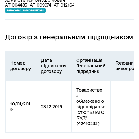
Хома Степан Онуфрійович
АТ 004483, АТ 009974, АТ 012164
внесено замовником
Договір з генеральним підрядником
Дата
Організація
Номер
Головний
підписання
Генеральний
договору
виконроб
договору
підрядник
Товариство
з
обмеженою
10/01/201
23.12.2019
відповідальн
9
істю "БЛАГО
БУД"
(42410233)