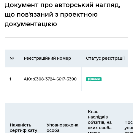
Документ про авторський нагляд,
що пов'язаний з проектною
документацією
№
Реєстраційний номер
Статус реєстрації
1
AI01:6308-3724-6617-3390
Діючий
Клас
наслідків
об'єктів, на
Пос
Наявність
Уповноважена
яких особа
упо
сертифікату
особа