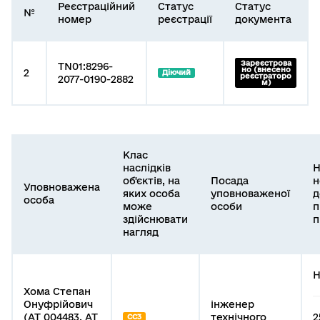
Реєстраційний
Статус
Статус
№
номер
реєстрації
документа
Зареєстрова
TN01:8296-
но (внесено
2
Діючий
реєстраторо
2077-0190-2882
м)
Клас
наслідків
Н
об'єктів, на
Посада
н
Уповноважена
яких особа
уповноваженої
д
особа
може
особи
п
здійснювати
п
нагляд
Н
Хома Степан
Онуфрійович
інженер
(АТ 004483, АТ
технічного
2
СС3