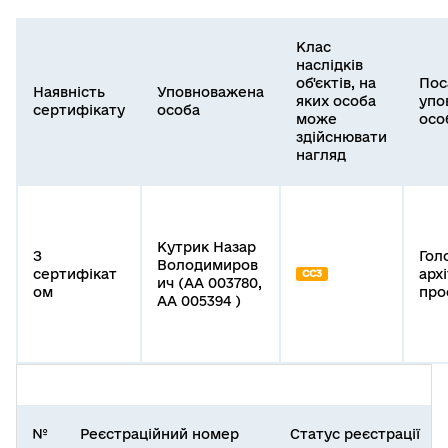
Клас
наслідків
об'єктів, на
Пос
Наявність
Уповноважена
яких особа
упо
сертифікату
особа
може
осо
здійснювати
нагляд
Кутрик Назар
З
Гол
Володимиров
сертифікат
арх
СС3
ич (АА 003780,
ом
про
АА 005394 )
№
Реєстраційний номер
Статус реєстрації