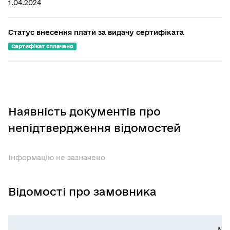
1.04.2024
Статус внесення плати за видачу сертифіката
Сертифікат сплачено
Наявність документів про
непідтвердження відомостей
Інформацію не зазначено
Відомості про замовника
Мі