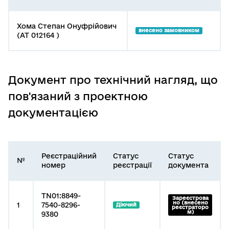
Хома Степан Онуфрійович
внесено замовником
(АТ 012164 )
Документ про технічний нагляд, що
пов'язаний з проектною
документацією
Реєстраційний
Статус
Статус
№
номер
реєстрації
документа
TN01:8849-
Зареєстрова
но (внесено
1
7540-8296-
Діючий
реєстраторо
м)
9380