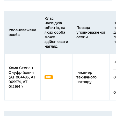
Клас
наслідків
Н
об'єктів, на
Посада
н
Уповноважена
яких особа
уповноваженої
д
особа
може
особи
п
здійснювати
п
нагляд
н
Хома Степан
Онуфрійович
інженер
(АТ 004483, АТ
технічного
0
СС3
009974, АТ
нагляду
012164 )
0