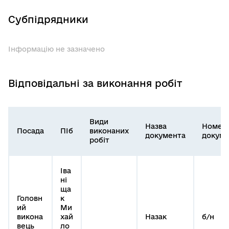
Субпідрядники
Інформацію не зазначено
Відповідальні за виконання робіт
Види
Назва
Номер
Посада
ПІб
виконаних
документа
докуме
робіт
Іва
ні
ща
Головн
к
ий
Ми
викона
хай
Назак
б/н
вець
ло