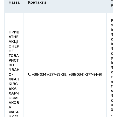
Назва
Контакти
реє
76
УК
Іва
ПРИВ
Фр
АТНЕ
ка 
АКЦІ
Іва
ОНЕР
Фр
НЕ
ки
ТОВА
рай
РИСТ
Іва
ВО
Фр
"ІВАН
ка
О-
+38(034)-277-73-28, +38(034)-277-91-91
те
ФРАН
ль
КІВС
гр
ЬКА
м. 
ХАРЧ
Фр
ОСМ
к (
АКОВ
на
А
01.
ФАБР
, в
ИКА"