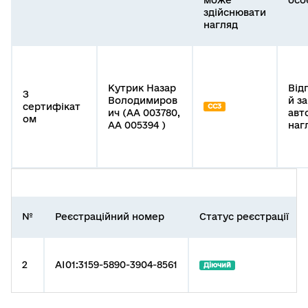
може
осо
здійснювати
нагляд
Кутрик Назар
Від
З
Володимиров
й за
сертифікат
СС3
ич (АА 003780,
авт
ом
АА 005394 )
наг
№
Реєстраційний номер
Статус реєстрації
2
AI01:3159-5890-3904-8561
Діючий