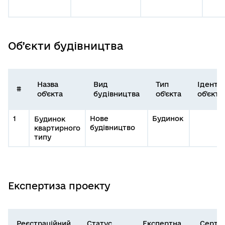
Об’єкти будівництва
Назва
Вид
Тип
Іденти
#
об'єкта
будівництва
об'єкта
об'єкта
1
Нове
Будинок
Будинок
будівництво
квартирного
типу
Експертиза проекту
Реєстраційний
Статус
Експертна
Серти