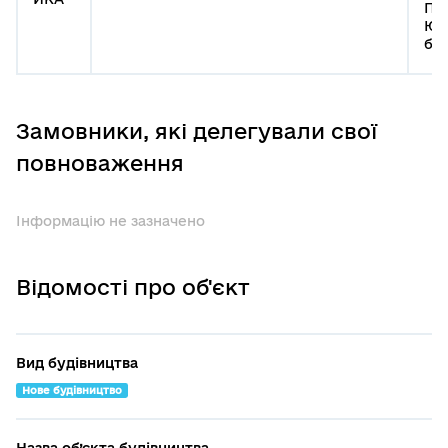
Пе
Юлі
б. 
Замовники, які делегували свої
повноваження
Інформацію не зазначено
Відомості про об'єкт
Вид будівництва
Нове будівництво
Назва об’єкта будівництва