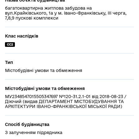
багатоквартирна житлова забудова на
вул.Крайківського, 1а у м. Івано-Франківську, ІІІ черга,
7,8,9 пускові комплекси
Клас наслідків
СС2
Тип
Містобудівні умови та обмеження
Містобудівні умови та обмеження
МУ2348547015505347697 №120-31.2.1-01 від 2018-08-23 /
Діючий (видав ДЕПАРТАМЕНТ МІСТОБУДУВАННЯ ТА
АРХІТЕКТУРИ ІВАНО-ФРАНКІВСЬКОЇ МІСЬКОЇ РАДИ)
Спосіб будівництва
З залученням підрядника