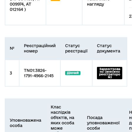
009974, АТ
нагляду
012164 )
2
Реєстраційний
Статус
Статус
№
номер
реєстрації
документа
Зареєстрова
TN01:3826-
но (внесено
3
Діючий
реєстраторо
1791-4966-2145
м)
Клас
наслідків
Н
об'єктів, на
Посада
н
Уповноважена
яких особа
уповноваженої
д
особа
може
особи
п