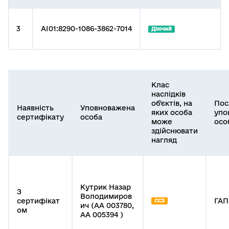
3
AI01:8290-1086-3862-7014
Діючий
Клас
наслідків
об'єктів, на
Пос
Наявність
Уповноважена
яких особа
упо
сертифікату
особа
може
осо
здійснювати
нагляд
Кутрик Назар
З
Володимиров
сертифікат
ГАП
СС3
ич (АА 003780,
ом
АА 005394 )