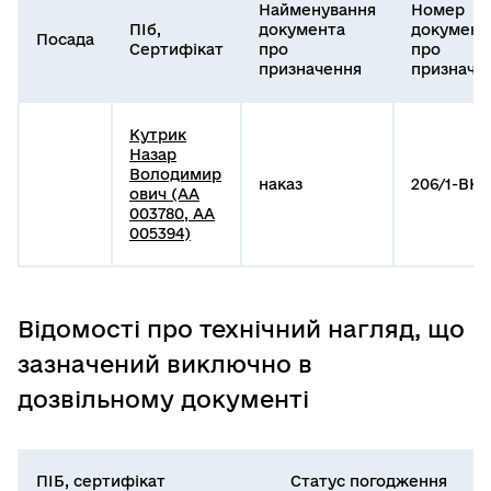
Найменування
Номер
ПІб,
документа
документ
Посада
Сертифікат
про
про
призначення
призначе
Кутрик
Назар
Володимир
наказ
206/1-ВК
ович (АА
003780, АА
005394)
Відомості про технічний нагляд, що
зазначений виключно в
дозвільному документі
ПІБ, сертифікат
Статус погодження