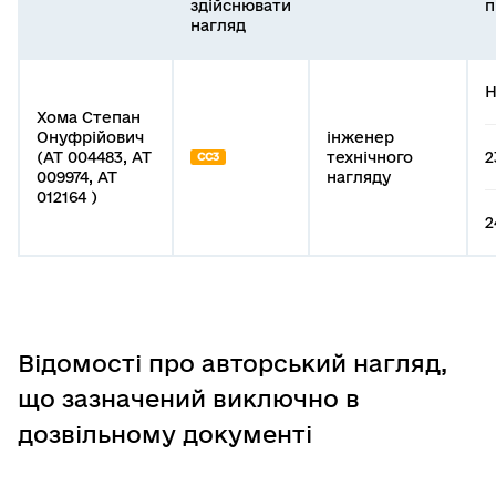
здійснювати
п
нагляд
Н
Хома Степан
Онуфрійович
інженер
(АТ 004483, АТ
технічного
2
СС3
009974, АТ
нагляду
012164 )
2
Відомості про авторський нагляд,
що зазначений виключно в
дозвільному документі