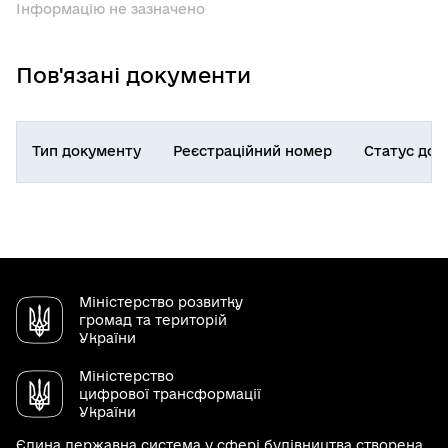
Інформацію не зазначено
Пов'язані документи
Тип документу
Реєстраційний номер
Статус док
Міністерство розвитку
громад та територій
України
Міністерство
цифрової трансформації
України
Єдина державна система у сфері будівництва створена