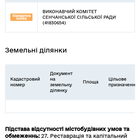
ВИКОНАВЧИЙ КОМІТЕТ
Юридична
СЕНЧАНСЬКОЇ СІЛЬСЬКОЇ РАДИ
особа
(41830654)
Земельні ділянки
Документ
Кадастровий
на
Цільове
Площа
номер
земельну
призначення
ділянку
Підстава відсутності містобудівних умов та
обмеженнь:
27. Реставрація та капітальний