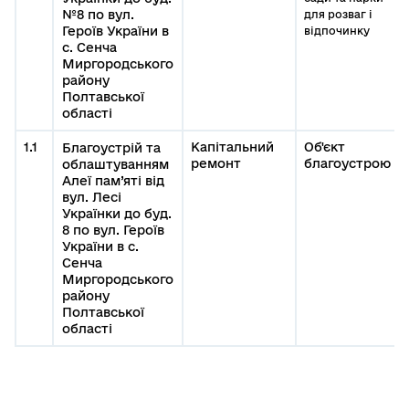
№8 по вул.
для розваг і
Героїв України в
відпочинку
с. Сенча
Миргородського
району
Полтавської
області
1.1
Капітальний
Об'єкт
Благоустрій та
ремонт
благоустрою
облаштуванням
Алеї пам’яті від
вул. Лесі
Українки до буд.
8 по вул. Героїв
України в с.
Сенча
Миргородського
району
Полтавської
області