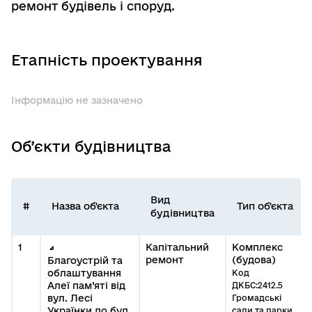
ремонт будівель і споруд.
Етапність проектування
Інформацію не зазначено
Об’єкти будівництва
Вид
#
Назва об'єкта
Тип об'єкта
будівництва
1
Капітальний
Комплекс
ремонт
(будова)
Благоустрій та
облаштування
Код
Алеї пам’яті від
ДКБС:2412.5
вул. Лесі
Громадські
Українки до буд.
сади та парки