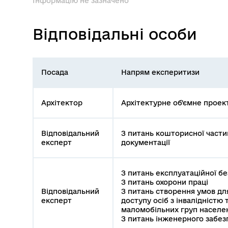
Інформацію не зазначено
Відповідальні особи
Посада
Напрям експеритизи
Архітектор
Архітектурне об'ємне проек
Відповідальний
З питань кошторисної части
експерт
документації
З питань експлуатаційної б
З питань охорони праці
Відповідальний
З питань створення умов д
експерт
доступу осіб з інвалідністю 
маломобільних груп населе
З питань інженерного забе