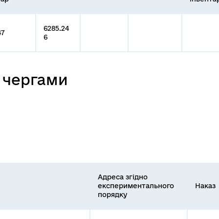
6285.24
47
6
 чергами
Адреса згідно
експериментального
Наказ
порядку