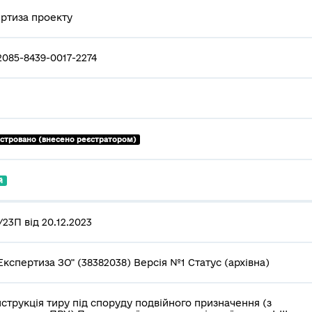
ртиза проекту
2085-8439-0017-2274
єстровано (внесено реєстратором)
й
23П від 20.12.2023
Експертиза ЗО" (38382038) Версія №1 Статус (архівна)
струкція тиру під споруду подвійного призначення (з