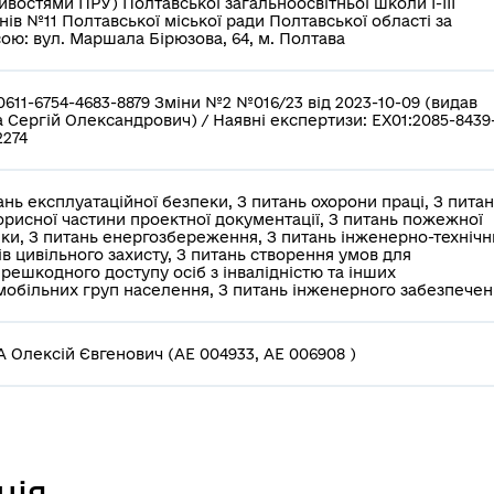
ивостями ПРУ) Полтавської загальноосвітньої школи І-ІІІ
нів №11 Полтавської міської ради Полтавської області за
ою: вул. Маршала Бірюзова, 64, м. Полтава
0611-6754-4683-8879 Зміни №2 №016/23 від 2023-10-09 (видав
 Сергій Олександрович) / Наявні експертизи: EX01:2085-8439
2274
ань експлуатаційної безпеки, З питань охорони праці, З пита
рисної частини проектної документації, З питань пожежної
ки, З питань енергозбереження, З питань інженерно-технічн
ів цивільного захисту, З питань створення умов для
решкодного доступу осіб з інвалідністю та інших
обільних груп населення, З питань інженерного забезпече
 Олексій Євгенович (АЕ 004933, АЕ 006908 )
ція