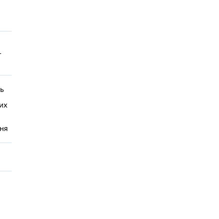
-
нь
их
ння