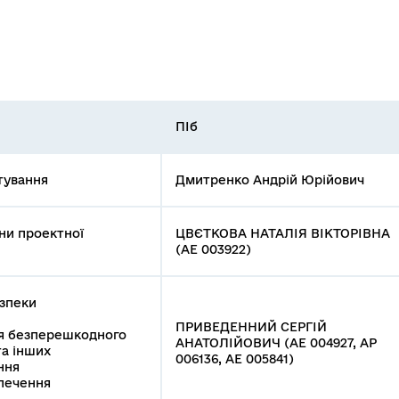
ПІб
тування
Дмитренко Андрій Юрійович
ни проектної
ЦВЄТКОВА НАТАЛІЯ ВІКТОРІВНА
(АЕ 003922)
езпеки
ПРИВЕДЕННИЙ СЕРГІЙ
ля безперешкодного
АНАТОЛІЙОВИЧ (АЕ 004927, АР
та інших
006136, АЕ 005841)
ння
зпечення