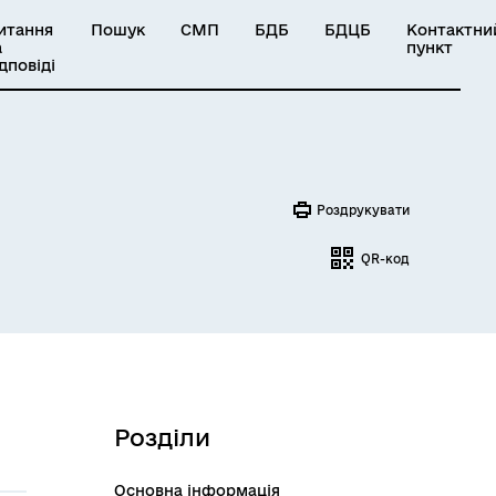
итання
Пошук
СМП
БДБ
БДЦБ
Контактни
а
пункт
ідповіді
Роздрукувати
QR-код
Розділи
Основна інформація