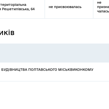
не
 територіальна
не присвоювалась
призн
я Решетилівська, 64
чалась
иків
О БУДІВНИЦТВА ПОЛТАВСЬКОГО МІСЬКВИКОНКОМУ