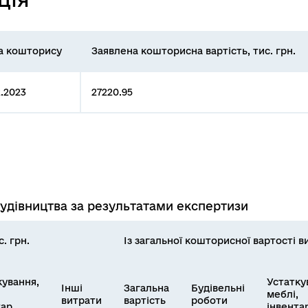
а кошторису
Заявлена кошторисна вартість, тис. грн.
2.2023
27220.95
будівництва за результатами експертизи
. грн.
Із загальної кошторисної вартості ви
кування,
Устатку
Інші
Загальна
Будівельні
меблі,
витрати
вартість
роботи
тар
інвента