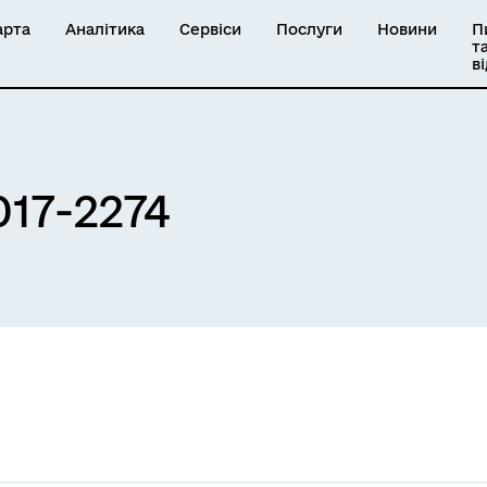
арта
Аналітика
Сервіси
Послуги
Новини
П
т
в
17-2274