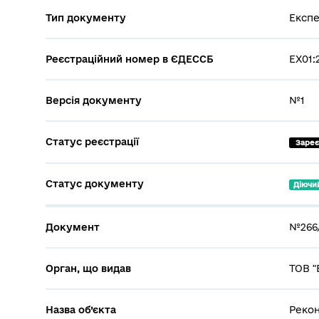
Тип документу
Експе
Реєстраційний номер в ЄДЕССБ
EX01:
Версія документу
№1
Статус реєстрації
 Заре
Статус документу
Діючи
Документ
№266/
Орган, що видав
ТОВ "
Назва об’єкта
Рекон