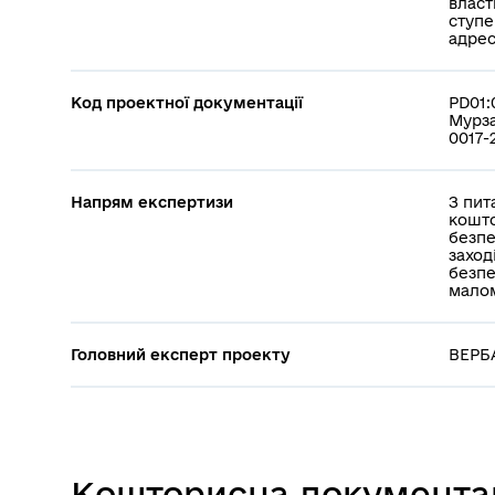
власт
ступе
адрес
Код проектної документації
PD01:
Мурза
0017-
Напрям експертизи
З пит
кошто
безпе
заход
безпе
малом
Головний експерт проекту
ВЕРБА
Кошторисна документа