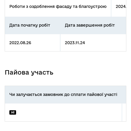
Роботи з оздоблення фасаду та благоустрою
2024.0
Дата початку робіт
Дата завершення робіт
2022.08.26
2023.11.24
Пайова участь
Чи залучається замовник до сплати пайової участі
Пі
П
Ні