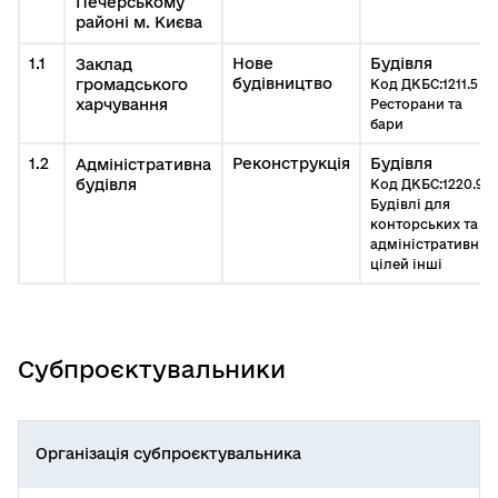
Печерському
районі м. Києва
1.1
Нове
Будівля
Заклад
будівництво
громадського
Код ДКБС:1211.5
харчування
Ресторани та
бари
1.2
Реконструкція
Будівля
Адміністративна
будівля
Код ДКБС:1220.9
Будівлі для
конторських та
адміністративних
цілей інші
Субпроєктувальники
Організація субпроєктувальника