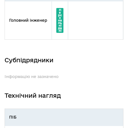
П
е
рс
о
Головний інженер
на
ль
ні
да
ні
Субпідрядники
Інформацію не зазначено
Технічний нагляд
ПІБ