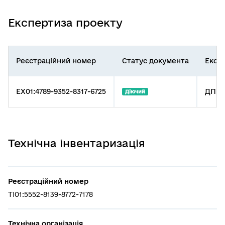
Експертиза проекту
Реєстраційний номер
Статус документа
Експе
EX01:4789-9352-8317-6725
ДП "У
Діючий
Технічна інвентаризація
Реєстраційний номер
TI01:5552-8139-8772-7178
Технічна організація