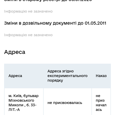
Інформацію не зазначено
Зміни в дозвільному документі до 01.05.2011
Інформацію не зазначено
Адреса
Адреса згідно
Адреса
експериментального
Наказ
порядку
м. Київ, бульвар
не
Міхновського
приз
не присвоювалась
Миколи , б. 33-
начал
ЛІТ.-А
ась