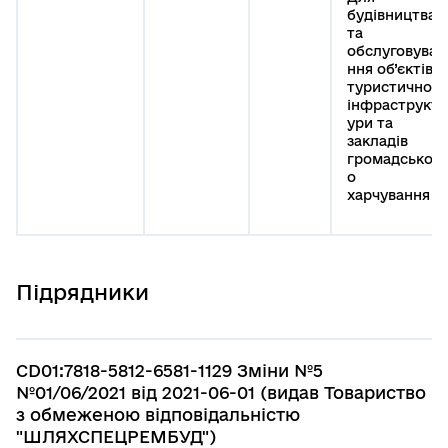
будівництва
та
обслуговува
ння об’єктів
туристичної
інфраструкт
ури та
закладів
громадськог
о
харчування
Підрядники
CD01:7818-5812-6581-1129 Зміни №5
№01/06/2021 від 2021-06-01 (видав Товариство
з обмеженою відповідальністю
"ШЛЯХСПЕЦРЕМБУД")