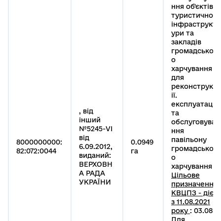
ння об'єктів
туристичної
інфраструкт
ури та
закладів
громадськог
о
харчування
для
реконструкц
ії.
експлуатації
, від
та
інший
обслуговува
№5245-VI
ння
від
павільону
8000000000:
0.0949
6.09.2012,
громадськог
82:072:0044
га
виданий:
о
ВЕРХОВН
харчування
А РАДА
Цільове
УКРАЇНИ
призначення
КВЦПЗ - діє
з 11.08.2021
року
: 03.08
Для