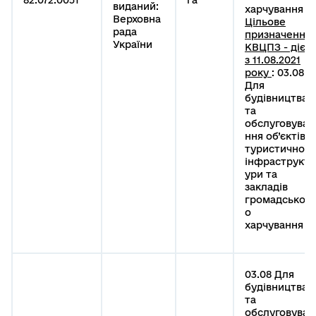
виданий:
харчування
Верховна
Цільове
рада
призначення
України
КВЦПЗ - діє
з 11.08.2021
року
: 03.08
Для
будівництва
та
обслуговува
ння об’єктів
туристичної
інфраструкт
ури та
закладів
громадськог
о
харчування
03.08 Для
будівництва
та
обслуговува