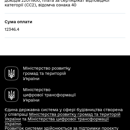
доходів 22011800, плата за сертифікат відповідної
категорії (СС2), відомча ознака 40
Cума оплати
12346.4
Міністерство розвитку
громад та територій
України
Міністерство
цифрової трансформації
України
Єдина державна система у сфері будівництва створена
у співпраці
Міністерства розвитку громад та територій
України
та
Міністерства цифрової трансформації
України
.
Розвиток системи здійснюється за підтримки проєкту