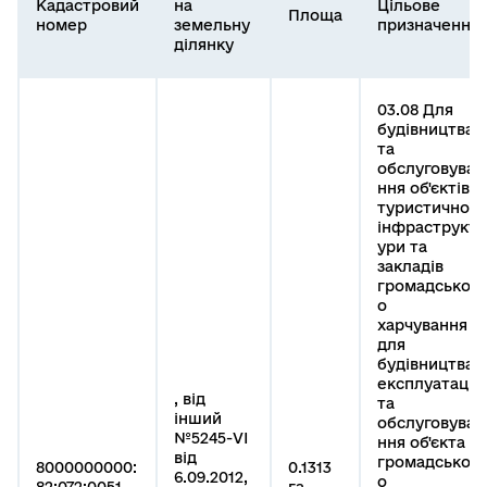
Кадастровий
на
Цільове
Площа
номер
земельну
призначення
ділянку
03.08 Для
будівництва
та
обслуговува
ння об'єктів
туристичної
інфраструкт
ури та
закладів
громадськог
о
харчування
для
будівництва,
експлуатації
, від
та
інший
обслуговува
№5245-VI
ння об'єкта
від
громадськог
8000000000:
0.1313
6.09.2012,
о
82:072:0051
га