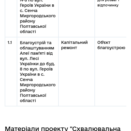
Героїв України в
відпочинку
с. Сенча
Миргородського
району
Полтавської
області
1.1
Капітальний
Об'єкт
Благоустрій та
ремонт
благоустрою
облаштуванням
Алеї пам’яті від
вул. Лесі
Українки до буд.
8 по вул. Героїв
України в с.
Сенча
Миргородського
району
Полтавської
області
Матеріали проекту "Схвалювальна