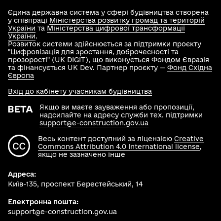
Єдина державна система у сфері будівництва створена
у співпраці
Міністерства розвитку громад та територій
України
та
Міністерства цифрової трансформації
України
.
Розвиток системи здійснюється за підтримки проєкту
"Цифровізація для зростання, доброчесності та
прозорості" (UK DIGIT), що виконується Фондом Євразія
та фінансується UK Dev. Партнер проєкту —
Фонд Східна
Європа
Вхід до кабінету учасникам будівництва
Якщо ви маєте зауваження або пропозиції,
надсилайте на адресу служби тех. підтримки
support@e-construction.gov.ua
Весь контент доступний за ліцензією
Creative
Commons Attribution 4.0 International license
,
якщо не зазначено інше
Адреса:
Київ-135, проспект Берестейський, 14
Електронна пошта:
support@e-construction.gov.ua