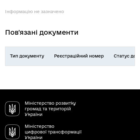
Інформацію не зазначено
Пов'язані документи
Тип документу
Реєстраційний номер
Статус док
Міністерство розвитку
громад та територій
України
Міністерство
цифрової трансформації
України