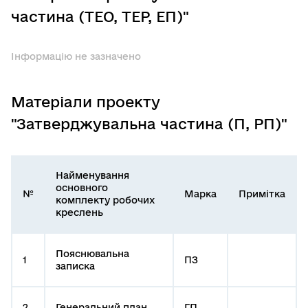
частина (ТЕО, ТЕР, ЕП)"
Інформацію не зазначено
Матеріали проекту
"Затверджувальна частина (П, РП)"
Найменування
основного
№
Марка
Примітка
комплекту робочих
креслень
Пояснювальна
1
ПЗ
записка
2
Генеральний план
ГП