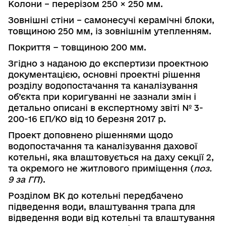
Колони – перерізом 250 × 250 мм.
Зовнішні стіни – самонесучі керамічні блоки,
товщиною 250 мм, із зовнішнім утепленням.
Покриття − товщиною 200 мм.
Згідно з наданою до експертизи проектною
документацією, основні проектні рішення
розділу водопостачання та каналізування
об’єкта при коригуванні не зазнали змін і
детально описані в експертному звіті № 3-
200-16 ЕП/КО від 10 березня 2017 р.
Проект доповнено рішеннями щодо
водопостачання та каналізування
дахової
котельні, яка влаштовується на даху секції 2,
та окремого не житло­вого приміщення (
поз.
9 за ГП
).
Розділом ВК до котельні передбачено
підведення води, влаштування трапа для
відведення води від котельні та влаштування