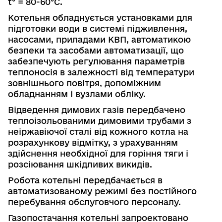
t° =
80
-
60
°С.
Котельня обладнується установками для
підготовки води в системі підживлення,
насосами, приладами КВП, автоматикою
безпеки та
засобами
автоматизації, що
забезпечують регулювання параметрів
теплоносія в
залеж­ності від температури
зовнішнього повітря,
допоміжним
обладнанням і вузлами обліку.
Відведення димових газів передбачено
теплоізольованими димовими трубами з
неіржавіючої сталі від кожного котла на
розрахункову відмітку, з урахуванням
здійснення необхідної для горіння тяги і
розсіювання шкідливих викидів.
Робота котельні передбачається в
автоматизованому режимі без постійного
перебування обслуговчого персоналу.
Газопостачання котельні запроектовано