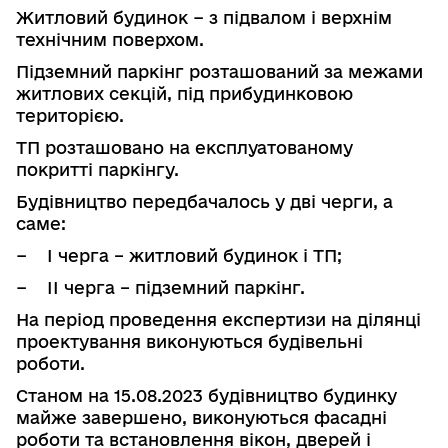
Житловий будинок − з підвалом і верхнім
технічним поверхом.
Підземний паркінг розташований за межами
житлових секцій, під прибудинковою
територією.
ТП розташовано на експлуатованому
покритті паркінгу.
Будівництво передбачалось у дві черги, а
саме:
−
І черга – житловий будинок і ТП;
−
ІІ черга – підземний паркінг.
На період проведення експертизи на ділянці
проектування вико­нуються будівельні
роботи.
Станом на 15.08.2023 будівництво будинку
майже завершено, вико­нуються фасадні
роботи та встановлення вікон, дверей і