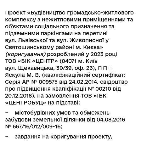
Проект «Будівництво громадсько-житлового
комплексу з нежитло­вими приміщеннями та
об’єктами соціального призначення та
підземними паркінгами на перетині
вул. Львівської та вул. Живописної у
Святошин­ському районі м. Києва»
(коригування)
розроблений у 2023 році
ТОВ «БІК
«ЦЕНТР» (04071 м. Київ
вул. Щекавицька, 30/39, оф. 26), ГІП –
Яскула М. В.
(кваліфікаційний сертифікат:
Серія АР № 009575 від 24.02.2014, свідоцтво
про підвищення кваліфікації
№ 00210
від
20.12.2018),
на замовлення
ТОВ «ІБК
«ЦЕНТРОБУД» на підставі:
−
містобудівних умов та обмежень
забудови земельної ділянки від 04.08.2016
№ 667/16/012/009-16;
−
завдання на коригування проекту,