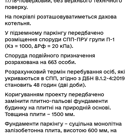
17/18-поверховий, без верхнього технічного
поверху.
На покрівлі розташовуватиметься дахова
котельня.
У підземному паркінгу передбачено
розміщення споруди СПП-ПРУ групи
П
-1
(
К
з
=
1
000,
∆
Рф
= 20
к
Па
).
Споруда подвійного призначення
розрахована на 663 особи.
Розрахунковий термін перебування осіб, які
укриваються в СПП, згідно з
ДБН В.1.2-4:2019
становить 48 годин (дві доби).
Коригуванням проекту передбачено
замінити плитно-пальові фунда­менти
будинку на плитні на природній основі.
Товщина плити − 1500 мм.
Фундаменти паркінгу – суцільна монолітна
залізобетонна плита, висотою 600 мм, на