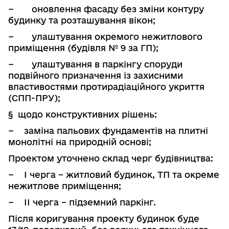
−
оновлення фасаду без зміни контуру
будинку та розташування вікон;
−
улаштування окремого нежитлового
приміщення (будівля № 9 за ГП);
−
улаштування в паркінгу споруди
подвійного призначення із захис­ними
властивостями протирадіаційного укриття
(СПП-ПРУ);
§
щодо конструктивних рішень:
−
заміна пальових фундаментів на плитні
монолітні на природній основі;
Проектом уточнено склад черг будівництва:
−
І черга – житловий будинок, ТП
та окреме
нежитлове приміщення;
−
ІІ черга – підземний паркінг.
Після коригування проекту будинок буде