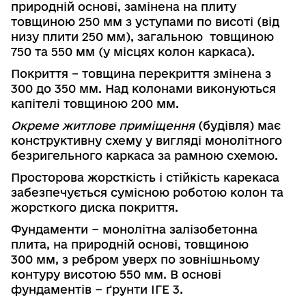
природній основі, замінена на плиту
товщиною 250 мм з уступами по висоті (від
низу плити 250 мм), загальною
товщиною
750 та 550 мм (у місцях колон каркаса).
Покриття – товщина перекриття змінена з
300 до 350 мм. Над коло­нами виконуються
капітелі товщиною 200 мм.
Окреме житлове приміщення
(будівля) має
конструктивну схему у вигляді монолітного
безригельного каркаса за рамною схемою.
Просторова жорсткість і стійкість карекаса
забезпечується сумісною роботою колон та
жорсткого диска покриття.
Фундаменти − монолітна залізобетонна
плита, на природній основі,
товщиною
300 мм, з ребром уверх по зовнішньому
контуру висотою 550 мм.
В основі
фундаментів − ґрунти ІГЕ 3.