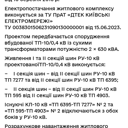
Електропостачання житлового комплексу
виконується за ТУ ПрАТ «ДТЕК КИЇВСЬКІ
ЕЛЕКТРОМЕРЕЖІ»
ТУ 0038301506231090130000001 від 15.06.2023.
Проектом передбачається спорудження
вбудованої ТП-10/0,4 кВ із сухими
трансформаторами потужністю 2 × 630 кВА.
Живлення І та ІІ секцій шин РУ-10 кВ
проектованоїТП-10/0,4 кВ виконується:
−
І секція шин – від ІІ секції шин РУ-10 кВ
ТП 7277 та від ІІ секції шин РУ-10 кВ ТП 6395;
−
ІІ секція шин – від ІІ секції шин РУ-10 кВ
ТП 595 від ІІ секції шин РУ-
10 кВ ТП 4903.
Існуючі КЛ-10 кВ «ТП 6395-ТП 7277» № 2 та
«ТП 595-ТП 4903» № 2 відключаються з обох
боків у РУ-10 кВ.
Розрахункове навантаження житлового