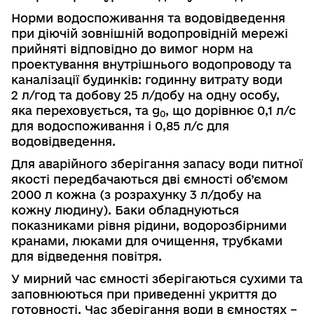
Норми водоспоживання та водовідведення
при діючій зовнішній водопровідній мережі
прийняті відповідно до вимог норм на
проектування внутрішнього водопроводу та
каналізації будинків: годинну витрату води
2 л/год та добову 25 л/добу на одну особу,
яка переховується, та g
, що дорівнює 0,1 л/с
0
для водоспоживання i 0,85 л/с для
водовідведення.
Для аварійного зберігання запасу води питної
якості передбача­ються дві ємності об’ємом
2000 л кожна (з розрахунку 3 л/добу на
кожну людину). Баки обладнуються
показниками рівня рідини, водорозбірними
кранами, люками для очищення, трубками
для відведення повітря.
У
мирний час ємності зберігаються сухими та
заповнюються при приведенні укриття до
готовності. Час зберігання води в ємностях –