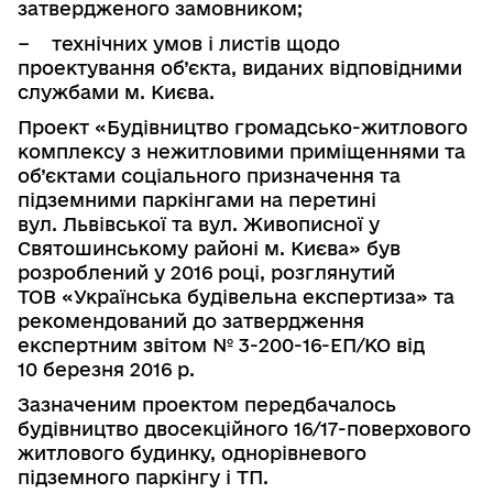
затвердженого замовником;
−
технічних умов і листів щодо
проектування об’єкта, виданих відповід­ними
службами м. Києва.
Проект «Будівництво громадсько-житлового
комплексу з нежитло­вими приміщеннями та
об’єктами соціального призначення та
підземними паркінгами на перетині
вул. Львівської та вул. Живописної у
Святошин­ському районі м. Києва» був
розроблений у 2016 році, розглянутий
ТОВ «Українська будівельна експертиза» та
рекомендований до затверд­ження
експертним звітом № 3-200-16-ЕП/КО від
10 березня 2016 р.
Зазначеним проектом передбачалось
будівництво двосекційного 16/17-поверхового
житлового будинку, однорівневого
підземного паркінгу і ТП.