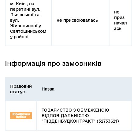
м. Київ , на
перетині вул.
не
Львівської та
приз
вул.
не присвоювалась
начал
Живописної у
ась
Святошинськом
у районі
Інформація про замовників
Правовий
Назва
статус
ТОВАРИСТВО З ОБМЕЖЕНОЮ
Юридична
ВІДПОВІДАЛЬНІСТЮ
особа
"ПІВДЕНБУДКОНТРАКТ" (32733621)