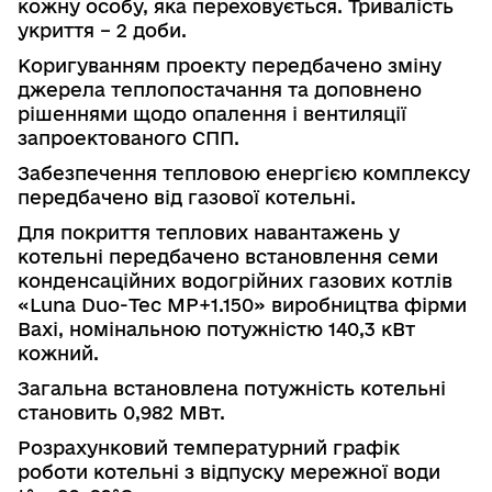
кожну особу, яка переховується. Тривалість
укриття – 2 доби.
Коригуванням проекту передбачено зміну
джерела теплопостачання
та доповнено
рішеннями щодо опалення і вентиляції
запроектованого СПП.
Забезпечення тепловою енергією комплексу
передбачено від газової котельні.
Для покриття теплових навантажень у
котельні передбачено
встанов­лення семи
конденсаційних водогрійних газових котлів
«
Luna
Duo
-
Tec
МР+1.150»
виробництва фірми
Baxi
, номінальною потужністю
140,3
кВт
кожний.
Загальна встановлена потужність котельні
становить 0,982 МВт.
Розрахунковий температурний графік
роботи котельні з відпуску мережної води