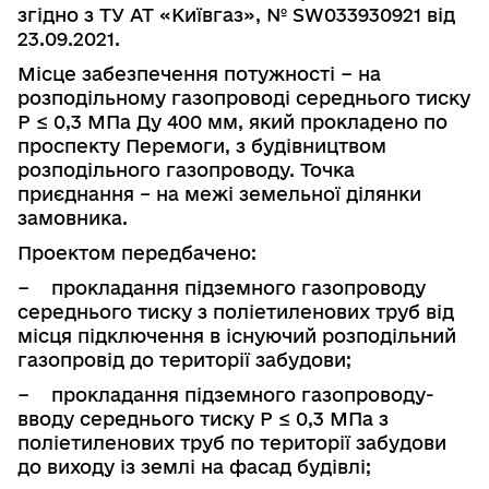
згідно з ТУ АТ «Київгаз», №
SW
033930921 від
23.09.2021.
Місце забезпечення потужності − на
розподільному газопроводі середнього тиску
Р ≤ 0,3 МПа Ду 400 мм, який прокладено по
проспекту Перемоги, з будівництвом
розподільного газопроводу. Точка
приєднання – на межі земельної ділянки
замовника.
Проектом передбачено:
−
прокладання підземного газопроводу
середнього тиску з поліетиле­нових труб від
місця підключення в існуючий розподільний
газопровід до території забудови;
−
прокладання підземного газопроводу-
вводу середнього тиску Р ≤ 0,3 МПа
з
поліетиленових труб по території забудови
до виходу із землі на фасад
будівлі;