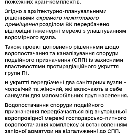
пожежних кран-комплектів.
Згідно з архітектурно-планувальними
рішеннями
окремого нежитло­вого
приміщення
розділом ВК передбачено
відповідні інженерні мережі з улаштуванням
водомірного вузла.
Також проект доповнено рішеннями щодо
водопостачання та каналізу­ванн
я споруди
подвійного призначення (СПП) із захисними
властивостями протирадіаційного укриття
групи П1.
В укритті передбачені два санітарних вузли –
чоловічий та жіночий, які включають в себе
санвузли для маломобільних груп населення.
Водопостачання споруди подвійного
призначення передбачається від внутрішньої
водопровідної мережі господарсько-питного
водопоста­чання комплексу зі встановленням
запірної арматури на відгалуженні до СПП.