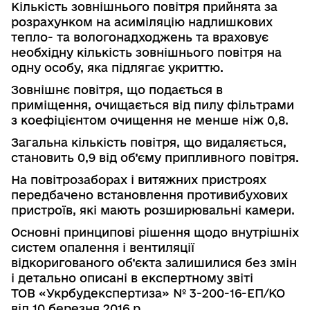
Кількість зовнішнього повітря прийнята за
розрахунком на асимі­ляцію надлишкових
тепло- та вологонадходжень та враховує
необхідну кількість зовнішнього повітря на
одну особу, яка підлягає укриттю.
Зовнішнє повітря, що подається в
приміщення, очищається від пилу фільтрами
з коефіцієнтом очищення не менше ніж 0,8.
Загальна кількість повітря, що видаляється,
становить 0,9 від об’єму припливного повітря.
На повітрозаборах і витяжних пристроях
передбачено встановлення противибухових
пристроїв, які мають розширювальні камери.
Основні принципові рішення щодо внутрішніх
систем опалення і вентиляції
відкоригованого об’єкта
залишилися без змін
і
детально описані
в експертному звіті
ТОВ «
Укрбудекспертиза» № 3-200-16-ЕП/КО
від 10 березня 2016 р.