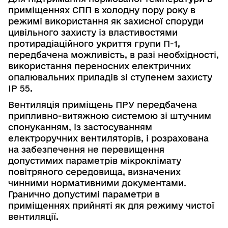
приміщеннях СПП
в холодну пору року
в
режимі використання як захисної споруди
цивільного захисту із властивостями
протирадіаційного укриття групи П-1,
передбачена
можливість, в разі необхідності,
використання переносних електричних
опалювальних приладів зі ступенем захисту
IP
55.
Вентиляція приміщень ПРУ передбачена
припливно-витяжною сис­темою зі штучним
спонуканням, із застосуванням
електроручних вентиля­торів,
і розрахована
на забезпечення не перевищення
допустимих параметрів
мікроклімату
повітряного середовища, визначених
чинними нормативними документами.
Гранично допустимі параметри в
приміщеннях прийняті як для режиму чистої
вентиляції.