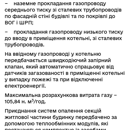
−
наземне прокладання газопроводу
середнього тиску зі сталевих трубо­проводів
по фасадній стіні будівлі та по покрівлі до
ВОГ і ШРП;
−
прокладання газопроводу низького тиску
до вводу в приміщення котельні,
зі сталевих
трубопроводів.
На ввідному газопроводі у котельню
передбачається швидкодіючий запірний
клапан, який автоматично спрацьовує від
датчиків загазованості
в
приміщенні котельні
у випадку пожежі та при відключенні
електроенергі
ї.
Максимальна розрахункова витрата газу −
3
105,84 н. м
/год.
Приєднання систем опалення секцій
житлової частини будинку передбачено за
допомогою теплообмінних модулів, які
постачаються
комп­лектно із засобами