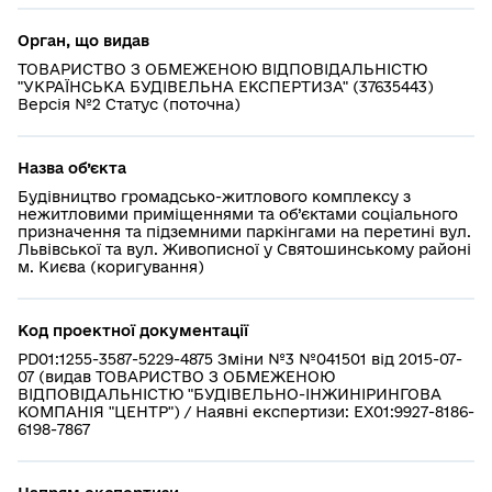
Орган, що видав
ТОВАРИСТВО З ОБМЕЖЕНОЮ ВІДПОВІДАЛЬНІСТЮ
"УКРАЇНСЬКА БУДІВЕЛЬНА ЕКСПЕРТИЗА" (37635443)
Версія №2 Статус (поточна)
Назва об’єкта
Будівництво громадсько-житлового комплексу з
нежитловими приміщеннями та об’єктами соціального
призначення та підземними паркінгами на перетині вул.
Львівської та вул. Живописної у Святошинському районі
м. Києва (коригування)
Код проектної документації
PD01:1255-3587-5229-4875 Зміни №3 №041501 від 2015-07-
07 (видав ТОВАРИСТВО З ОБМЕЖЕНОЮ
ВІДПОВІДАЛЬНІСТЮ "БУДІВЕЛЬНО-ІНЖИНІРИНГОВА
КОМПАНІЯ "ЦЕНТР") / Наявні експертизи: EX01:9927-8186-
6198-7867