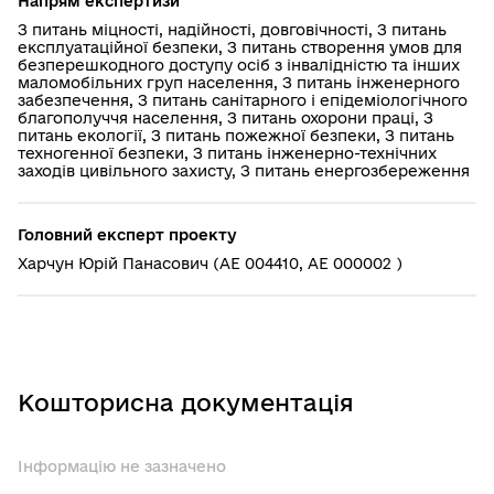
Напрям експертизи
З питань міцності, надійності, довговічності, З питань
експлуатаційної безпеки, З питань створення умов для
безперешкодного доступу осіб з інвалідністю та інших
маломобільних груп населення, З питань інженерного
забезпечення, З питань санітарного і епідеміологічного
благополуччя населення, З питань охорони праці, З
питань екології, З питань пожежної безпеки, З питань
техногенної безпеки, З питань інженерно-технічних
заходів цивільного захисту, З питань енергозбереження
Головний експерт проекту
Харчун Юрій Панасович (АЕ 004410, АЕ 000002 )
Кошторисна документація
Інформацію не зазначено