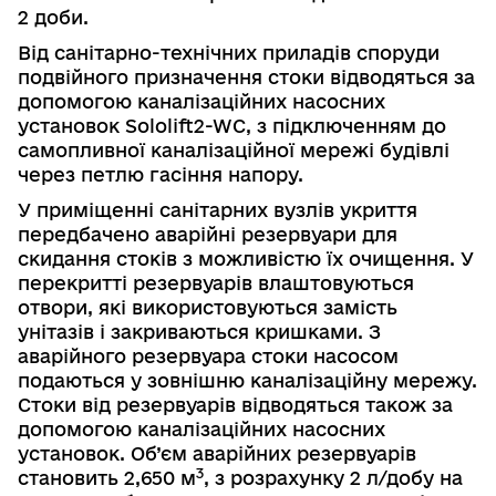
2 доби.
Від санітарно-технічних приладів споруди
подвійного призначення стоки відводяться за
допомогою каналізаційних насосних
установок
Sololift2-WC, з підключенням до
самопливної каналізаційної мережі будівлі
через петлю гасіння напору.
У приміщенні санітарних вузлів укриття
передбачено аварійні резервуари для
скидання стоків з можливістю їх очищення. У
перекритті резервуарів влаштовуються
отвори, які використовуються замість
унітазів і закриваються кришками. З
аварійного резервуара стоки насосом
подаються у зовнішню каналізаційну мережу.
Стоки від резервуарів відводяться також за
допомогою каналізаційних насосних
установок. Об’єм аварійних резервуарів
3
становить 2,650 м
, з розрахунку 2 л/добу на