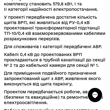
комплексу становить 579,8 кВт, І та
ІІ категорії надійності електропостачання.
У проекті передбачена достатня кількість
щитів ВРП, які живляться від РУ-0,4 кВ
проектованої трансформаторної підстанції
ТП-10/0,4 кВ взаємо­резервованими кабелями
розрахункових перерізів.
Для споживачів І категорії передбачені АВР.
Кабелі 0,4 кВ до проектованих ВРП
прокладаються в трубній каналі­зації до секції
№ 2 та до кабельної камери для секції № 1.
Для приміщення подвійного призначення
запроектований щит з АВР, живлення якого
виконується від щита паркінгу.
Проектом передбачається робоче, аварійне
(безпеки та евакуаційне) та ремонтне на12 В
електроосвітлення.