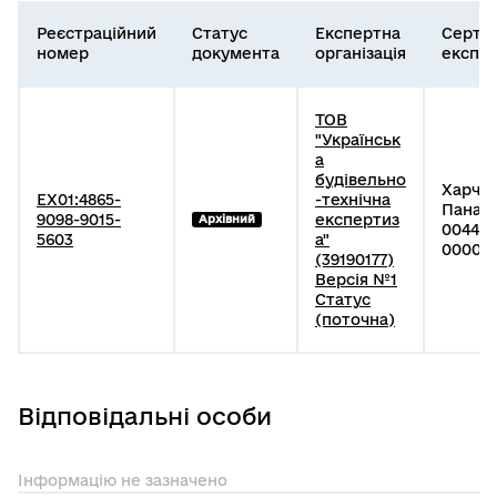
Реєстраційний
Статус
Експертна
Серти
номер
документа
організація
експе
ТОВ
"Українськ
а
будівельно
Харчу
EX01:4865-
-технічна
Панасо
9098-9015-
експертиз
Архівний
004410
5603
а"
000002
(39190177)
Версія №1
Статус
(поточна)
Відповідальні особи
Інформацію не зазначено