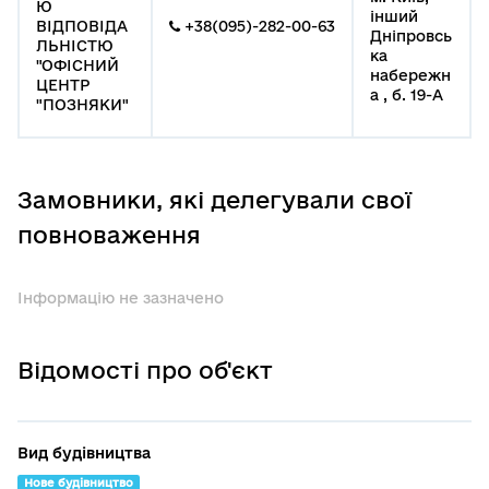
Ю
інший
ВІДПОВІДА
+38(095)-282-00-63
Дніпровсь
ЛЬНІСТЮ
ка
"ОФІСНИЙ
набережн
ЦЕНТР
а , б. 19-А
"ПОЗНЯКИ"
Замовники, які делегували свої
повноваження
Інформацію не зазначено
Відомості про об'єкт
Вид будівництва
Нове будівництво