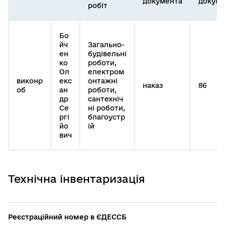
документа
докуме
робіт
Бо
йч
Загально-
ен
будівельні
ко
роботи,
Ол
електром
виконр
екс
онтажні
наказ
86
об
ан
роботи,
др
сантехніч
Се
ні роботи,
ргі
благоустр
йо
ій
вич
Технічна інвентаризація
Реєстраційний номер в ЄДЕССБ