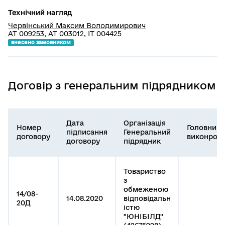
Технічний нагляд
Червінський Максим Володимирович
АТ 009253, АТ 003012, ІТ 004425
внесено замовником
Договір з генеральним підрядником
Дата
Організація
Номер
Головний
підписання
Генеральний
договору
виконроб
договору
підрядник
Товариство
з
обмеженою
14/08-
14.08.2020
відповідальн
20Д
істю
"ЮНІБІЛД"