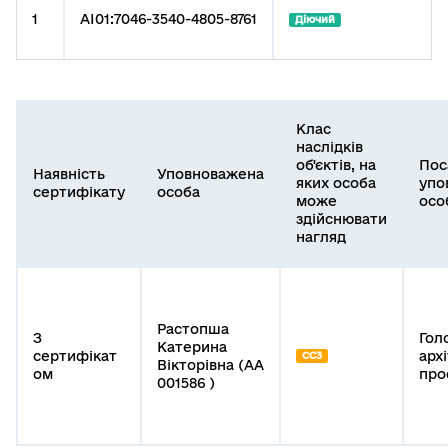
1
AI01:7046-3540-4805-8761
Діючий
Клас
наслідків
об'єктів, на
Пос
Наявність
Уповноважена
яких особа
упо
сертифікату
особа
може
осо
здійснювати
нагляд
Растопша
З
Гол
Катерина
сертифікат
арх
СС3
Вікторівна (АА
ом
про
001586 )