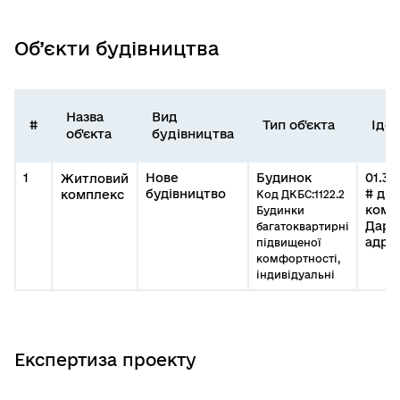
Об’єкти будівництва
Назва
Вид
#
Тип об'єкта
Іден
об'єкта
будівництва
1
Нове
Будинок
01.30
Житловий
будівництво
# ді
комплекс
Код ДКБС:1122.2
компл
Будинки
Дарн
багатоквартирні
адре
підвищеної
комфортності,
індивідуальні
Експертиза проекту