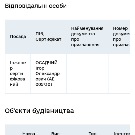
Відповідальні особи
Найменування
Номер
ПІб,
документа
документ
Посада
Сертифікат
про
про
призначення
призначе
Інжене
ОСАДЧИЙ
р
Ігор
серти
Олександр
фікова
ович (АЕ
ний
005730)
Об’єкти будівництва
Назва
Вид
Тип
Ідентифі