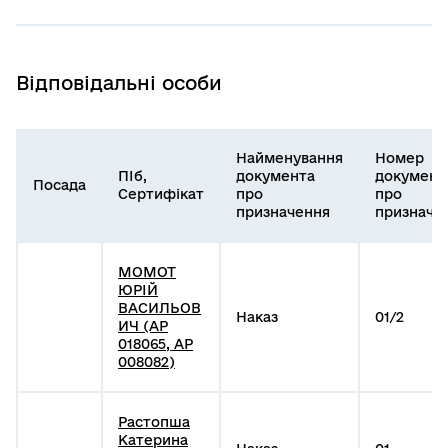
Відповідальні особи
Найменування
Номер
ПІб,
документа
документ
Посада
Сертифікат
про
про
призначення
призначе
МОМОТ
ЮРІЙ
ВАСИЛЬОВ
Наказ
01/2
ИЧ (АР
018065, АР
008082)
Растопша
Катерина