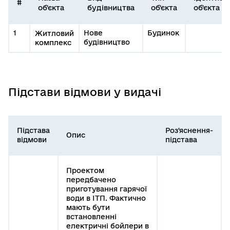
#
об'єкта
будівництва
об'єкта
об'єкта
1
Нове
Будинок
Житловий
будівництво
комплекс
Підстави відмови у видачі
Підстава
Роз'яснення-
Опис
відмови
підстава
Проектом
передбачено
приготування гарячої
води в ІТП. Фактично
мають бути
встановленні
електричні бойлери в