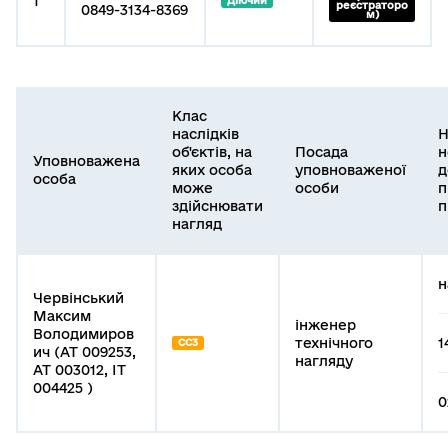
1
Діючий
реєстраторо
0849-3134-8369
м)
Клас
наслідків
Н
об'єктів, на
Посада
н
Уповноважена
яких особа
уповноваженої
д
особа
може
особи
п
здійснювати
п
нагляд
н
Червінський
Максим
інженер
Володимиров
технічного
1
СС3
ич (АТ 009253,
нагляду
АТ 003012, ІТ
004425 )
0