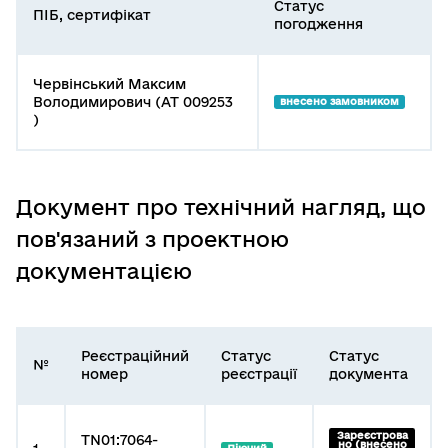
Статус
ПІБ, сертифікат
погодження
Червінський Максим
Володимирович (АТ 009253
внесено замовником
)
Документ про технічний нагляд, що
пов'язаний з проектною
документацією
Реєстраційний
Статус
Статус
№
номер
реєстрації
документа
Зареєстрова
TN01:7064-
но (внесено