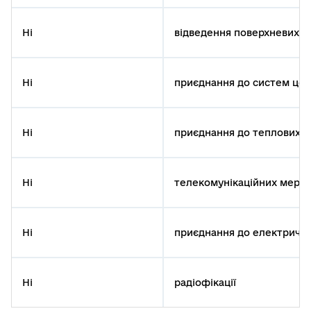
Ні
відведення поверхневих с
Ні
приєднання до систем цен
Ні
приєднання до теплових 
Ні
телекомунікаційних мере
Ні
приєднання до електричн
Ні
радіофікації