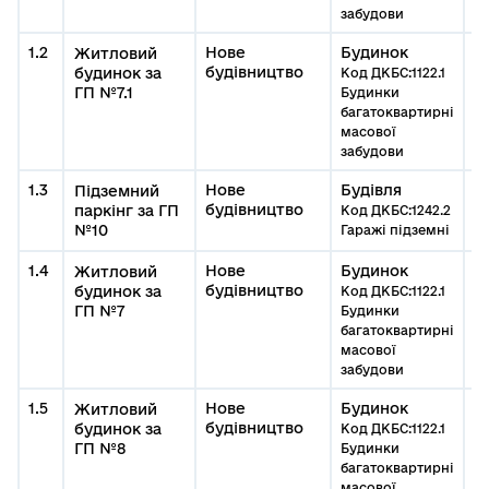
забудови
1.2
Нове
Будинок
0
Житловий
будівництво
#
будинок за
Код ДКБС:1122.1
б
ГП №7.1
Будинки
К
багатоквартирні
масової
забудови
1.3
Нове
Будівля
0
Підземний
будівництво
#
паркінг за ГП
Код ДКБС:1242.2
з
№10
Гаражі підземні
1.4
Нове
Будинок
0
Житловий
будівництво
#
будинок за
Код ДКБС:1122.1
б
ГП №7
Будинки
багатоквартирні
масової
забудови
1.5
Нове
Будинок
0
Житловий
будівництво
#
будинок за
Код ДКБС:1122.1
б
ГП №8
Будинки
багатоквартирні
масової