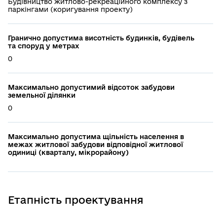
Будівництво житлово-рекреаційного комплексу з
паркінгами (коригування проекту)
Гранично допустима висотність будинків, будівель
та споруд у метрах
0
Максимально допустимий відсоток забудови
земельної ділянки
0
Максимально допустима щільність населення в
межах житлової забудови відповідної житлової
одиниці (кварталу, мікрорайону)
Етапність проектування