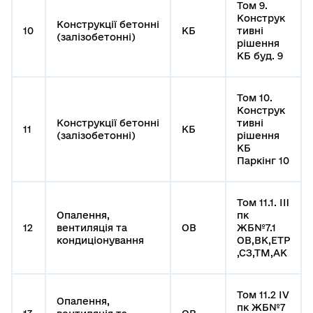
Том 9.
Конструк
Конструкції бетонні
10
КБ
тивні
(залізобетонні)
рішення
КБ буд. 9
Том 10.
Конструк
Конструкції бетонні
тивні
11
КБ
(залізобетонні)
рішення
КБ
Паркінг 10
Том 11.1. ІII
Опалення,
пк
12
вентиляція та
ОВ
ЖБ№7.1
кондиціонування
ОВ,ВК,ЕТР
,СЗ,ТМ,АК
Том 11.2 ІV
Опалення,
пк ЖБ№7