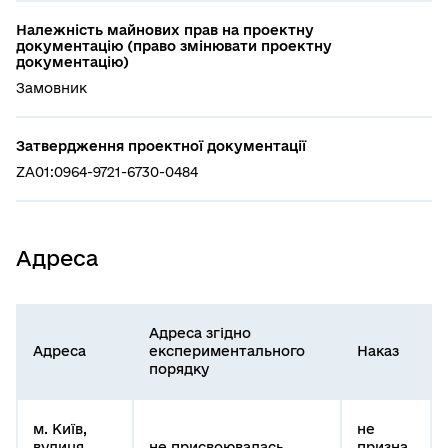
Належність майнових прав на проектну
документацію (право змінювати проектну
документацію)
Замовник
Затвердження проектної документації
ZA01:0964-9721-6730-0484
Адреса
Адреса згідно
Адреса
експериментального
Наказ
порядку
м. Київ,
не
вулиця
не присвоювалась
призна