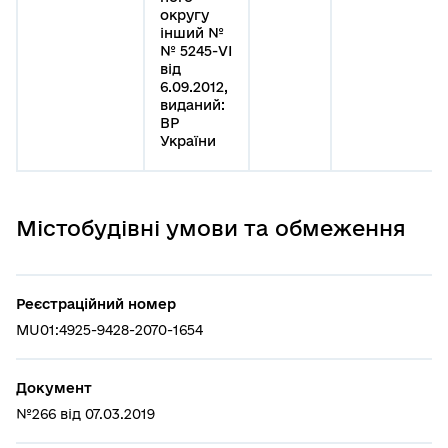
округу
інший №
№ 5245-VI
від
6.09.2012,
виданий:
ВР
України
Містобудівні умови та обмеження
Реєстраційний номер
MU01:4925-9428-2070-1654
Документ
№266 від 07.03.2019