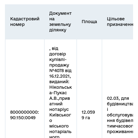
Документ
Кадастровий
на
Цільове
Площа
номер
земельну
призначення
ділянку
, від
договір
купівлі-
продажу
№4078 від
16.12.2021,
виданий:
Нікольськ
а-Пукас
А.В.,прив
02.03, для
атний
будівництва
нотаріус
і
8000000000:
12.059
Київськог
обслуговува
90:150:0049
9 га
о
ння будівель
міського
тимчасового
нотаріаль
проживання
ного