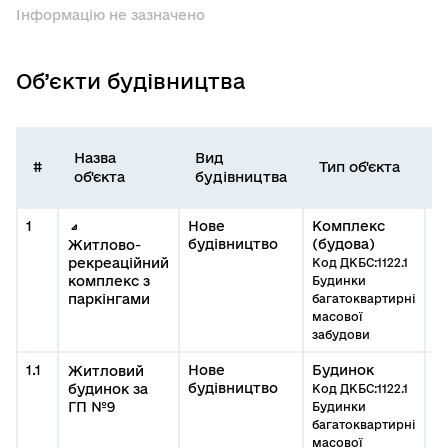
Інформацію не зазначено
Об’єкти будівництва
Назва
Вид
#
Тип об'єкта
об'єкта
будівництва
1
Нове
Комплекс
будівництво
(будова)
Житлово-
рекреаційний
Код ДКБС:1122.1
комплекс з
Будинки
паркінгами
багатоквартирні
масової
забудови
1.1
Нове
Будинок
0
Житловий
будівництво
#
будинок за
Код ДКБС:1122.1
р
ГП №9
Будинки
з
багатоквартирні
масової