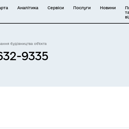
арта
Аналітика
Сервіси
Послуги
Новини
П
т
в
вання будівництва об’єкта
632-9335