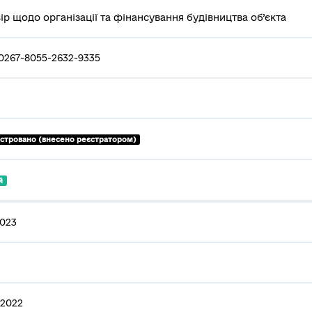
ір щодо організації та фінансування будівництва об’єкта
0267-8055-2632-9335
єстровано (внесено реєстратором)
й
2023
.2022