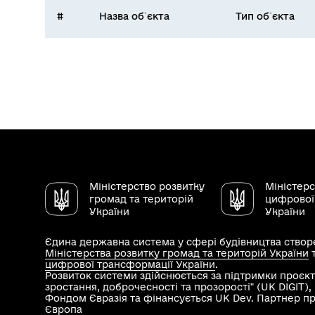
#
Назва об`єкта
Тип об`єкта
Міністерство розвитку
Міністер
громад та територій
цифрової
України
України
Єдина державна система у сфері будівництва створе
Міністерства розвитку громад та територій України
цифрової трансформації України
.
Розвиток системи здійснюється за підтримки проєкт
зростання, доброчесності та прозорості" (UK DIGIT)
Фондом Євразія та фінансується UK Dev. Партнер п
Європа