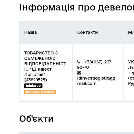
Інформація про девело
Назва
Контакти
Мі
ТОВАРИСТВО З
ОБМЕЖЕНОЮ
+38(067)-297-
УК
ВІДПОВІДАЛЬНІСТ
90-70
Ль
Ю "ІД Інвест
те
Логістик"
idinvestlogistic@g
(с
(43829525)
mail.com
Руд
Ініціатор
Юридична особа
Об'єкти