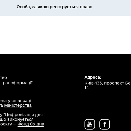
Особа, за якою реєструється право
Адреса:
ство
 трансформації
Київ-135, проспект Б
14
на у співпраці
та
Міністерства
у "Цифровізація для
, що виконується
роєкту —
Фонд Східна