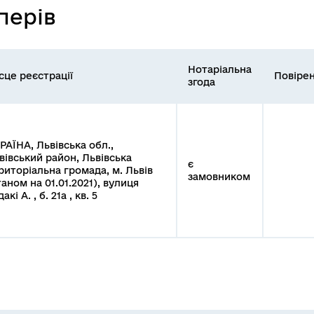
перів
Нотаріальна
сце реєстрації
Повірен
згода
РАЇНА, Львівська обл.,
вівський район, Львівська
є
риторіальна громада, м. Львів
замовником
таном на 01.01.2021), вулиця
акі А. , б. 21а , кв. 5