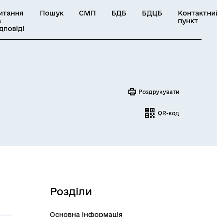
итання
Пошук
СМП
БДБ
БДЦБ
Контактни
а
пункт
ідповіді
Роздрукувати
QR-код
Розділи
Основна інформація