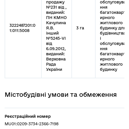
продажу
обслуговува
№231 від ,
ння
виданий:
багатокварт
ПН КМНО
ирного
Качулина
житлового
3222487201:0
Я.В.
3 га
будинку для
1:011:5008
інший
будівництва
№5245-VI
і
від
обслуговува
6.09.2012,
ння
виданий:
багатокварт
Верховна
ирного
Рада
житлового
України
будинку
Містобудівні умови та обмеження
Реєстраційний номер
MU01:0209-3734-2366-7198