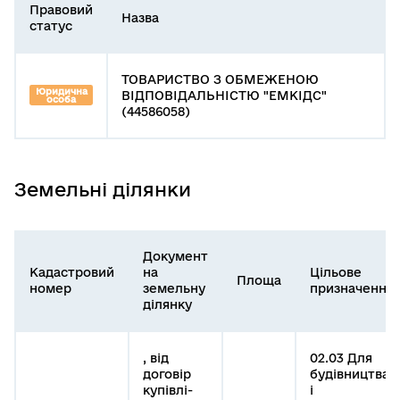
Правовий
Назва
статус
ТОВАРИСТВО З ОБМЕЖЕНОЮ
Юридична
ВІДПОВІДАЛЬНІСТЮ "ЕМКІДС"
особа
(44586058)
Земельні ділянки
Документ
Кадастровий
на
Цільове
Площа
номер
земельну
призначення
ділянку
, від
02.03 Для
договір
будівництва
купівлі-
і