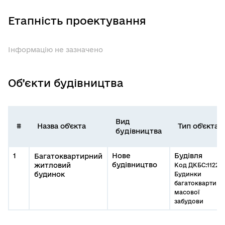
Етапність проектування
Інформацію не зазначено
Об’єкти будівництва
Вид
#
Назва об'єкта
Тип об'єкта
будівництва
1
Нове
Будівля
Багатоквартирний
будівництво
житловий
Код ДКБС:1122.1
будинок
Будинки
багатоквартирн
масової
забудови