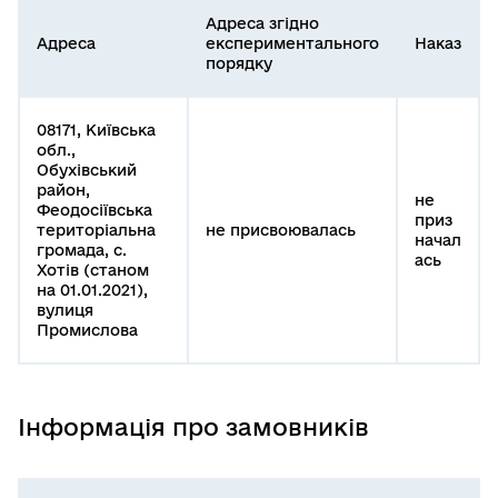
Адреса згідно
Адреса
експериментального
Наказ
порядку
08171, Київська
обл.,
Обухівський
район,
не
Феодосіївська
приз
територіальна
не присвоювалась
начал
громада, с.
ась
Хотів (станом
на 01.01.2021),
вулиця
Промислова
Інформація про замовників