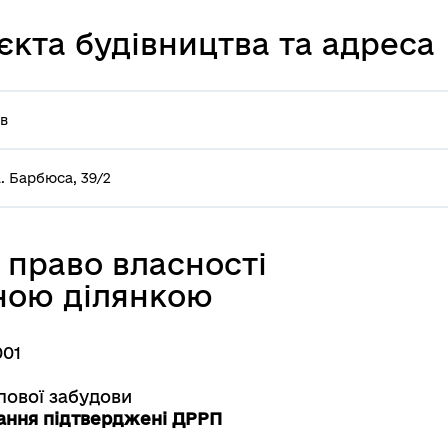
єкта будівництва та адреса
їв
А. Барбюса, 39/2
 право власності
ною ділянкою
001
лової забудови
ання підтверджені ДРРП