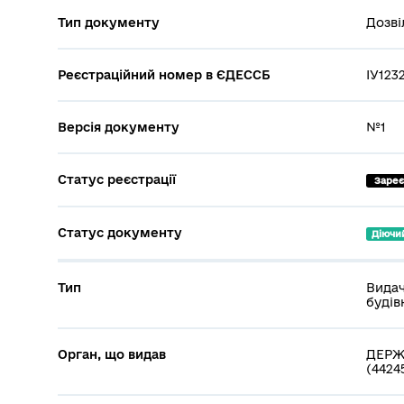
Тип документу
Дозві
Реєстраційний номер в ЄДЕССБ
ІУ123
Версія документу
№1
Статус реєстрації
 Заре
Статус документу
Діючи
Тип
Видач
будів
Орган, що видав
ДЕРЖ
(4424