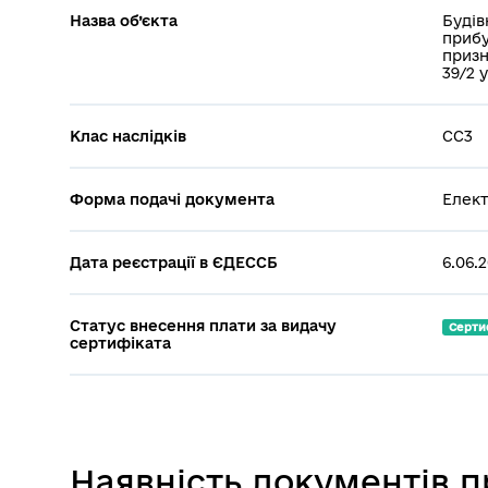
Назва об’єкта
Будів
прибу
призн
39/2 
Клас наслідків
СС3
Форма подачі документа
Елект
Дата реєстрації в ЄДЕССБ
6.06.
Статус внесення плати за видачу
Серти
сертифіката
Наявність документів 