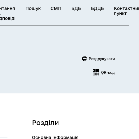
итання
Пошук
СМП
БДБ
БДЦБ
Контактни
а
пункт
ідповіді
Роздрукувати
QR-код
Розділи
Основна інформація