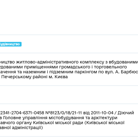
будівництво
ництво житлово-адміністративного комплексу з вбудованими
дованими приміщеннями громадського і торговельного
ачення та наземним і підземним паркінгом по вул. А. Барбю
у Печерському районі м. Києва
2341-2704-6371-0458 №8123/0/18/21-11 від 2011-10-04 / Діючий
в Головне управління містобудування та архітектури
авчого органу Київської міської ради (Київської міської
вної адміністрації)