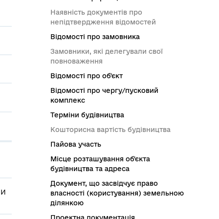
Наявність документів про
непідтвердження відомостей
Відомості про замовника
Замовники, які делегували свої
повноваження
Відомості про об'єкт
Відомості про чергу/пусковий
комплекс
Терміни будівництва
Кошторисна вартість будівництва
Пайова участь
Місце розташування об'єкта
будівництва та адреса
Документ, що засвідчує право
НИ
власності (користування) земельною
ділянкою
Проектна документація