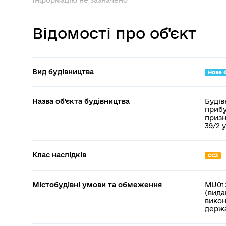
Відомості про об'єкт
Вид будівництва
Нове 
Назва об’єкта будівництва
Будів
прибу
призн
39/2 
Клас наслідків
СС3
Містобудівні умови та обмеження
MU01:
(вида
викон
держа