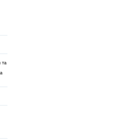
 та
са