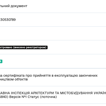
льний документ
230530789
єстровано (внесено реєстратором)
й
а сертифіката про прийняття в експлуатацію закінчених
ництвом об’єктів
АВНА ІНСПЕКЦІЯ АРХІТЕКТУРИ ТА МІСТОБУДУВАННЯ УКРАЇ
5840) Версія №1 Статус (поточна)