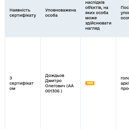
наслідків
об'єктів, на
Пос
Наявність
Уповноважена
яких особа
упо
сертифікату
особа
може
осо
здійснювати
нагляд
Дождьов
З
гол
Дмитро
сертифікат
арх
СС3
Олегович (АА
ом
про
001306 )