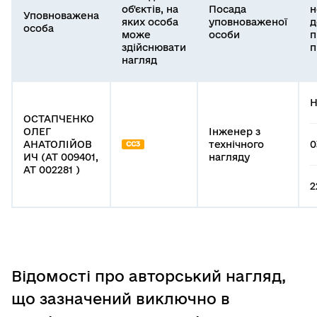
об'єктів, на
Посада
н
Уповноважена
яких особа
уповноваженої
д
особа
може
особи
п
здійснювати
п
нагляд
Н
ОСТАПЧЕНКО
ОЛЕГ
Інженер з
АНАТОЛІЙОВ
технічного
0
СС3
ИЧ (АТ 009401,
нагляду
АТ 002281 )
2
Відомості про авторський нагляд,
що зазначений виключно в