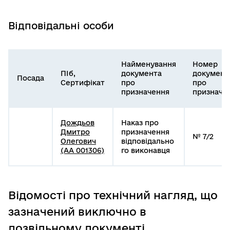
Відповідальні особи
Найменування
Номер
ПІб,
документа
документ
Посада
Сертифікат
про
про
призначення
призначе
Дождьов
Наказ про
Дмитро
призначення
№ 7/2
Олегович
відповідально
(АА 001306)
го виконавця
Відомості про технічний нагляд, що
зазначений виключно в
дозвільному документі