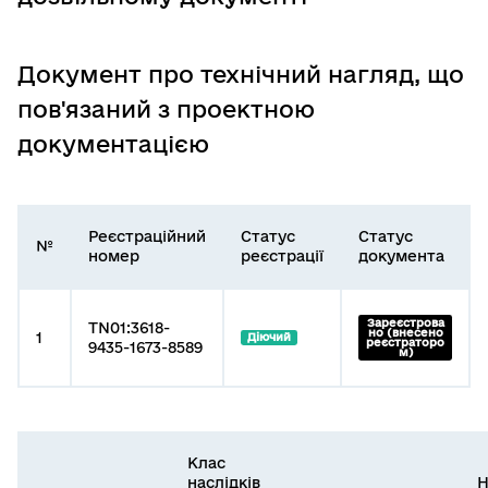
Документ про технічний нагляд, що
пов'язаний з проектною
документацією
Реєстраційний
Статус
Статус
№
номер
реєстрації
документа
Зареєстрова
TN01:3618-
но (внесено
1
Діючий
реєстраторо
9435-1673-8589
м)
Клас
наслідків
Н