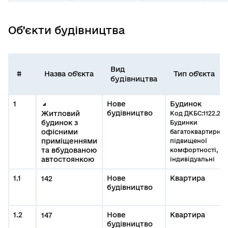
Об’єкти будівництва
Вид
#
Назва об'єкта
Тип об'єкта
будівництва
1
Нове
Будинок
будівництво
Житловий
Код ДКБС:1122.2
будинок з
Будинки
офісними
багатоквартирні
приміщеннями
підвищеної
та вбудованою
комфортності,
автостоянкою
індивідуальні
1.1
Нове
Квартира
142
будівництво
1.2
Нове
Квартира
147
будівництво