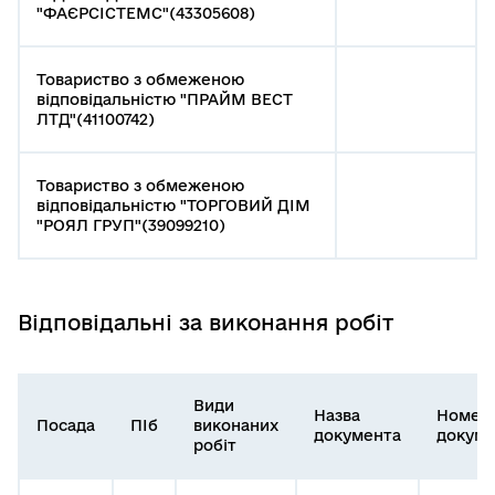
"ФАЄРСІСТЕМС"(43305608)
Товариство з обмеженою
відповідальністю "ПРАЙМ ВЕСТ
ЛТД"(41100742)
Товариство з обмеженою
відповідальністю "ТОРГОВИЙ ДІМ
"РОЯЛ ГРУП"(39099210)
Відповідальні за виконання робіт
Види
Назва
Номер
Посада
ПІб
виконаних
документа
докуме
робіт