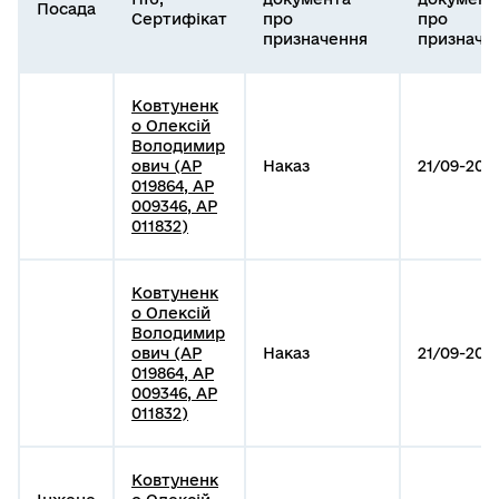
Посада
Сертифікат
про
про
призначення
призначе
Ковтуненк
о Олексій
Володимир
ович (АР
Наказ
21/09-202
019864, АР
009346, АР
011832)
Ковтуненк
о Олексій
Володимир
ович (АР
Наказ
21/09-202
019864, АР
009346, АР
011832)
Ковтуненк