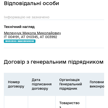
Відповідальні особи
Інформацію не зазначено
Технічний нагляд
Меленчук Микола Миколайович
ІТ 004191, АТ 010345, АТ 003992
внесено замовником
Договір з генеральним підрядником
Дата
Організація
Номер
Головний
підписання
Генеральний
договору
виконроб
договору
підрядник
Товариство
з