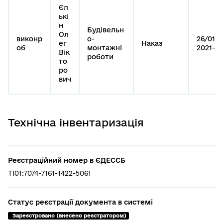
Єл
ькі
н
Будівельн
Ол
виконр
о-
26/01-
ег
Наказ
об
монтажні
2021-7
Вік
роботи
то
ро
вич
Технічна інвентаризація
Реєстраційний номер в ЄДЕССБ
TI01:7074-7161-1422-5061
Статус реєстрації документа в системі
 Зареєстровано (внесено реєстратором)