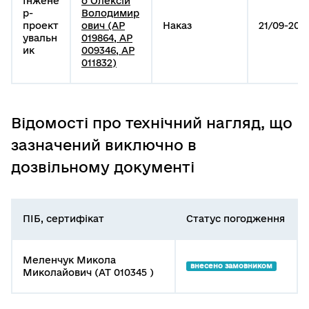
Інжене
о Олексій
р-
Володимир
проект
ович (АР
Наказ
21/09-202
увальн
019864, АР
ик
009346, АР
011832)
Відомості про технічний нагляд, що
зазначений виключно в
дозвільному документі
ПІБ, сертифікат
Статус погодження
Меленчук Микола
внесено замовником
Миколайович (АТ 010345 )