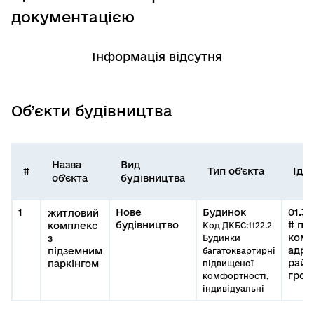
документацією
Інформація відсутня
Об’єкти будівництва
Назва
Вид
#
Тип об'єкта
Іде
об'єкта
будівництва
1
Нове
Будинок
01.30
житловий
будівництво
# пр
комплекс
Код ДКБС:1122.2
комп
з
Будинки
адре
підземним
багатоквартирні
райо
паркінгом
підвищеної
гром
комфортності,
індивідуальні