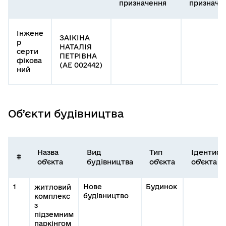
призначення
призначе
Інжене
ЗАІКІНА
р
НАТАЛІЯ
серти
ПЕТРІВНА
фікова
(АЕ 002442)
ний
Об’єкти будівництва
Назва
Вид
Тип
Ідентифі
#
об'єкта
будівництва
об'єкта
об'єкта
1
Нове
Будинок
житловий
будівництво
комплекс
з
підземним
паркінгом