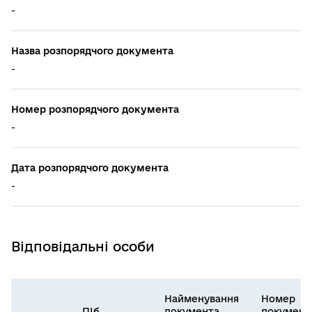
-
Назва розпорядчого документа
-
Номер розпорядчого документа
-
Дата розпорядчого документа
-
Відповідальні особи
Найменування
Номер
ПІб,
документа
документ