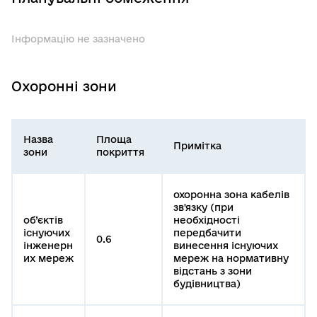
Інформацію не зазначено
Охоронні зони
Назва
Площа
Примітка
зони
покриття
охоронна зона кабелів
зв'язку (при
об’єктів
необхідності
існуючих
передбачити
0.6
інженерн
винесення існуючих
их мереж
мереж на нормативну
відстань з зони
будівництва)