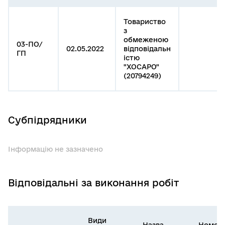
Товариство
з
обмеженою
03-ПО/
02.05.2022
відповідальн
ГП
істю
"ХОСАРО"
(20794249)
Субпідрядники
Інформацію не зазначено
Відповідальні за виконання робіт
Види