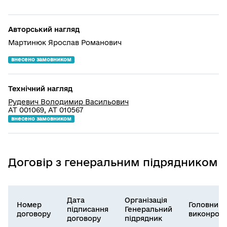
Авторський нагляд
Мартинюк Ярослав Романович
внесено замовником
Технічний нагляд
Рудевич Володимир Васильович
АТ 001069, АТ 010567
внесено замовником
Договір з генеральним підрядником
Дата
Організація
Номер
Головний
підписання
Генеральний
договору
виконроб
договору
підрядник