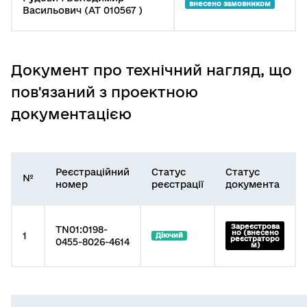
внесено замовником
Васильович (АТ 010567 )
Документ про технічний нагляд, що
пов'язаний з проектною
документацією
Реєстраційний
Статус
Статус
№
номер
реєстрації
документа
Зареєстрова
TN01:0198-
но (внесено
1
Діючий
реєстраторо
0455-8026-4614
м)