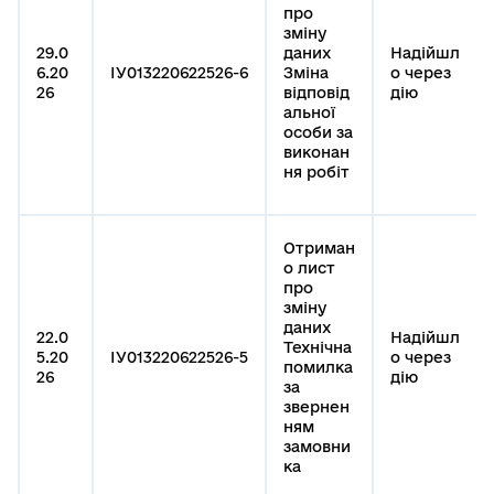
про
зміну
29.0
даних
Надійшл
6.20
ІУ013220622526-6
Зміна
о через
26
відповід
дію
альної
особи за
виконан
ня робіт
Отриман
о лист
про
зміну
даних
22.0
Надійшл
Технічна
5.20
ІУ013220622526-5
о через
помилка
26
дію
за
звернен
ням
замовни
ка