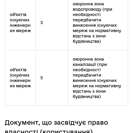
охоронна зона
водопроводу (при
об’єктів
необхідності
існуючих
передбачити
3
інженерн
винесення існуючих
их мереж
мереж на нормативну
відстань з зони
будівництва)
охоронна зона
каналізації (при
об’єктів
необхідності
існуючих
передбачити
5
інженерн
винесення існуючих
их мереж
мереж на нормативну
відстань з зони
будівництва)
Документ, що засвідчує право
власності (користування)