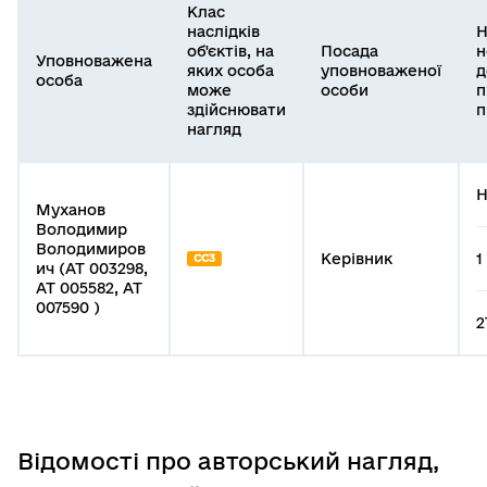
Клас
наслідків
Н
об'єктів, на
Посада
н
Уповноважена
яких особа
уповноваженої
д
особа
може
особи
п
здійснювати
п
нагляд
Н
Муханов
Володимир
Володимиров
Керівник
1
СС3
ич (АТ 003298,
АТ 005582, АТ
007590 )
2
Відомості про авторський нагляд,