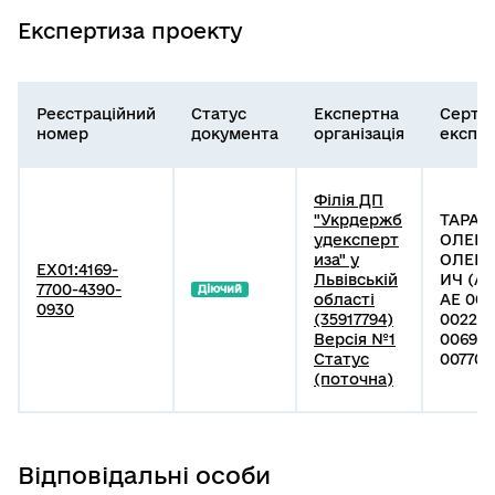
Експертиза проекту
Реєстраційний
Статус
Експертна
Серти
номер
документа
організація
експе
Філія ДП
"Укрдержб
ТАРАН
удексперт
ОЛЕК
иза" у
ОЛЕК
EX01:4169-
Львівській
ИЧ (АЕ
7700-4390-
Діючий
області
АЕ 007
0930
(35917794)
002253
Версія №1
006951
Статус
007701 
(поточна)
Відповідальні особи