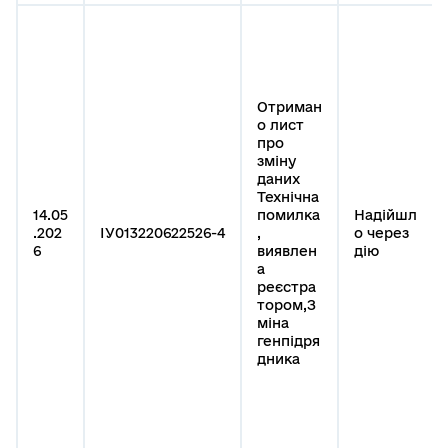
Отриман
о лист
про
зміну
даних
Технічна
14.05
помилка
Надійшл
.202
ІУ013220622526-4
,
о через
6
виявлен
дію
а
реєстра
тором,З
міна
генпідря
дника