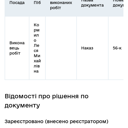
Назва
Номер
Посада
ПІб
виконаних
документа
докуме
робіт
Ко
рм
ил
о
Викона
Ле
вець
Наказ
56-к
ся
робіт
Ми
хай
лів
на
Відомості про рішення по
документу
Зареєстровано (внесено реєстратором)