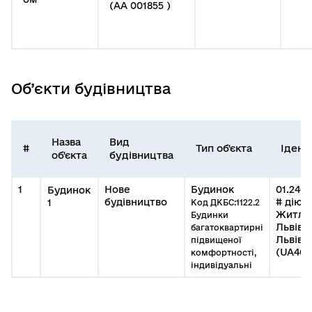
(АА 001855 )
Об’єкти будівництва
Назва
Вид
#
Тип об'єкта
Ідент
об'єкта
будівництва
1
Нове
Будинок
01.2404
Будинок
будівництво
# діючи
1
Код ДКБС:1122.2
Житлов
Будинки
Львівс
багатоквартирні
Львівс
підвищеної
(UA460
комфортності,
індивідуальні