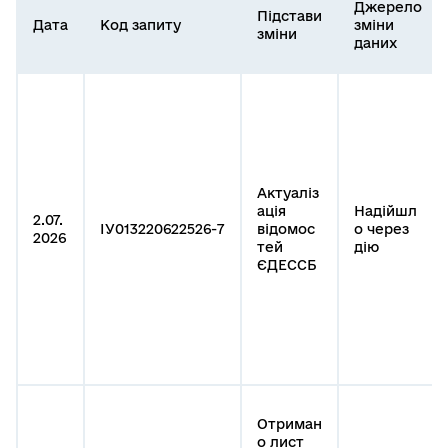
Джерело
Підстави
Дата
Код запиту
зміни
зміни
даних
Актуаліз
ація
Надійшл
2.07.
ІУ013220622526-7
відомос
о через
2026
тей
дію
ЄДЕССБ
Отриман
о лист