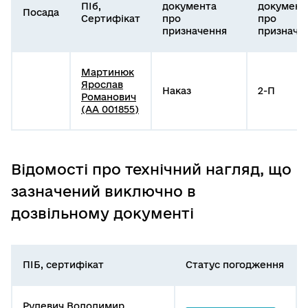
ПІб,
документа
документ
Посада
Сертифікат
про
про
призначення
призначе
Мартинюк
Ярослав
Наказ
2-П
Романович
(АА 001855)
Відомості про технічний нагляд, що
зазначений виключно в
дозвільному документі
ПІБ, сертифікат
Статус погодження
Рудевич Володимир