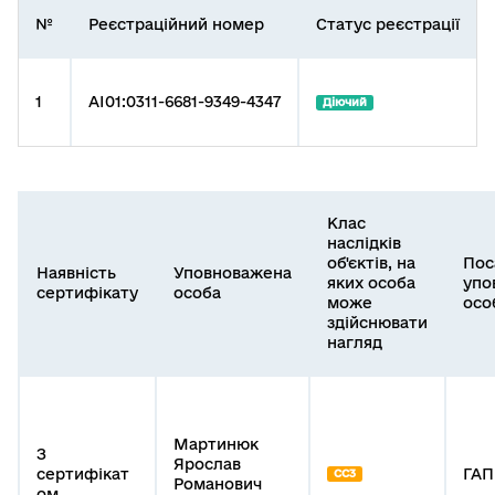
№
Реєстраційний номер
Статус реєстрації
1
AI01:0311-6681-9349-4347
Діючий
Клас
наслідків
об'єктів, на
Пос
Наявність
Уповноважена
яких особа
упо
сертифікату
особа
може
осо
здійснювати
нагляд
Мартинюк
З
Ярослав
сертифікат
ГАП
СС3
Романович
ом