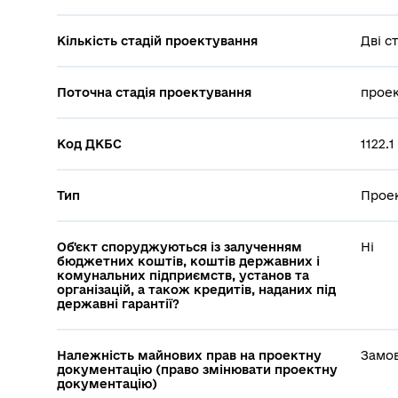
Кількість стадій проектування
Дві ст
Поточна стадія проектування
проек
Код ДКБС
1122.
Тип
Проек
Об'єкт споруджуються із залученням
Ні
бюджетних коштів, коштів державних і
комунальних підприємств, установ та
організацій, а також кредитів, наданих під
державні гарантії?
Належність майнових прав на проектну
Замо
документацію (право змінювати проектну
документацію)