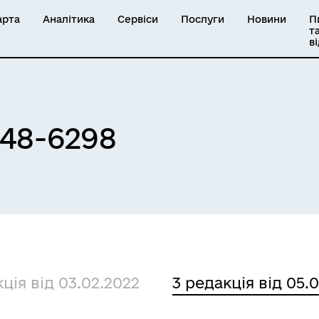
арта
Аналітика
Сервіси
Послуги
Новини
П
т
в
848-6298
ція від 03.02.2022
3 редакція від 05.