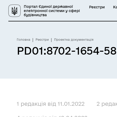
Портал Єдиної державної
Реєстри
К
електронної системи у сфері
будівництва
Головна
Реєстри
Проектна документація
PD01:8702-1654-5
1 редакція від 11.01.2022
2 редак