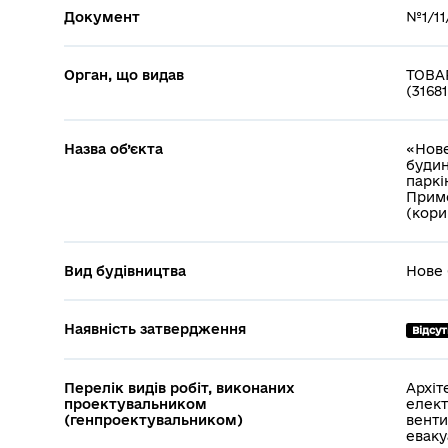
Документ
№1/11/
Орган, що видав
ТОВА
(3168
Назва об’єкта
«Нове
будин
паркі
Примо
(кори
Вид будівництва
Нове 
Наявність затвердження
Відсу
Перелік видів робіт, виконаних
Архіт
проектувальником
елект
(генпроектувальником)
венти
еваку