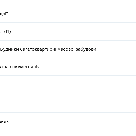
адії
т (П)
1 Будинки багатоквартирні масової забудови
тна документація
вник