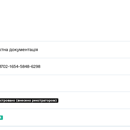
тна документація
8702-1654-5848-6298
єстровано (внесено реєстратором)
й