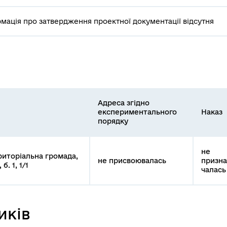
мація про затвердження проектної документації відсутня
Адреса згідно
експериментального
Наказ
порядку
не
риторіальна громада,
не присвоювалась
призна
б. 1, 1/1
чалась
иків