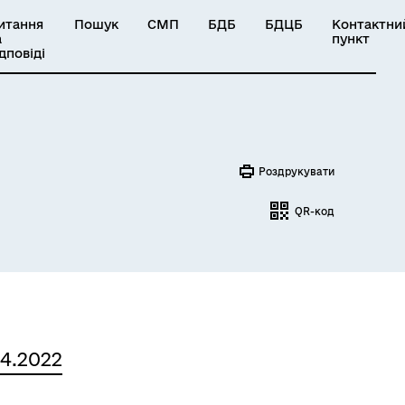
итання
Пошук
СМП
БДБ
БДЦБ
Контактни
а
пункт
ідповіді
Роздрукувати
QR-код
04.2022