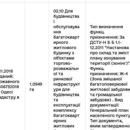
02.10 Для
будівництва
і
обслуговува
Тип визначення
ння
функц.
багатокварт
призначення: За
ирного
ДСТУ-Н Б Б 1.1-
житлового
12.2011 "Настанова
будинку з
про склад та зміст
об’єктами
плану зонування
торгово-
території (зонінг)"
розважальн
Функц.
11.2018
ої та
призначення: Ж-4
иданий:
ринкової
(Зона змішаної
ержавного
1.0949
інфраструкт
багатоповерхової
06732018
га
ури для
житлової забудов
. Одесі
будівництва
та громадської
адастру в
та
забудови) . Вид
експлуатації
документації:
комплексу
Генеральний план
багатокварт
населеного пункту
ирних
Тип документа,
житлових
яким затверджено