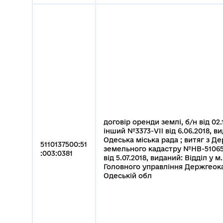
договір оренди землі, б/н від 02.
інший №3373-VII від 6.06.2018, в
Одеська міська рада ; витяг з Д
5110137500:51
земельного кадастру №НВ-51065
:003:0381
від 5.07.2018, виданий: Відділ у м
Головного управління Держгеок
Одеській обл