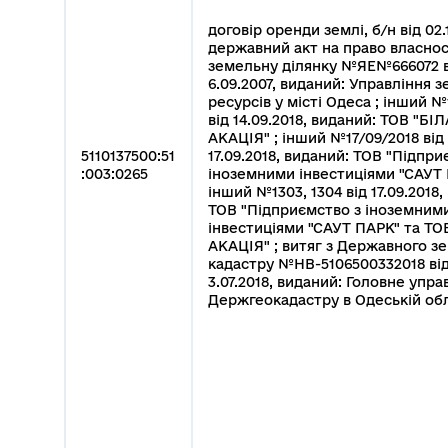
договір оренди землі, б/н від 02.
державний акт на право власнос
земельну ділянку №ЯЕ№666072 в
6.09.2007, виданий: Управління 
ресурсів у місті Одеса ; інший №
від 14.09.2018, виданий: ТОВ "БІЛ
АКАЦІЯ" ; інший №17/09/2018 від
5110137500:51
17.09.2018, виданий: ТОВ "Підпри
:003:0265
іноземними інвестиціями "САУТ 
інший №1303, 1304 від 17.09.2018,
ТОВ "Підприємство з іноземним
інвестиціями "САУТ ПАРК" та ТО
АКАЦІЯ" ; витяг з Державного з
кадастру №НВ-5106500332018 ві
3.07.2018, виданий: Головне упра
Держгеокадастру в Одеській обл