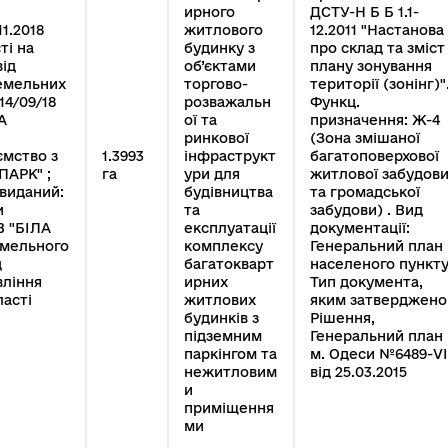
ирного
ДСТУ-Н Б Б 1.1-
11.2018
житлового
12.2011 "Настанова
ті на
будинку з
про склад та зміст
ід
об’єктами
плану зонування
земельних
торгово-
території (зонінг)"
14/09/18
розважальн
Функц.
А
ої та
призначення: Ж-4
ринкової
(Зона змішаної
ємство з
1.3993
інфраструкт
багатоповерхової
ПАРК" ;
га
ури для
житлової забудов
 виданий:
будівництва
та громадської
и
та
забудови) . Вид
В "БІЛА
експлуатації
документації:
емельного
комплексу
Генеральний план
д
багатокварт
населеного пункту
вління
ирних
Тип документа,
асті
житлових
яким затверджено
будинків з
Рішення,
підземним
Генеральний план
паркінгом та
м. Одеси №6489-VI
нежитловим
від 25.03.2015
и
приміщення
ми