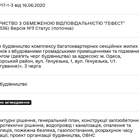
17-1-3 від 16.06.2020
РИСТВО З ОБМЕЖЕНОЮ ВІДПОВІДАЛЬНІСТЮ "ГЕФЕСТ"
1536) Версія №3 Статус (поточна)
 будівництво комплексу багатоквартирних секційних жилих
ків з вбудованими громадськими приміщеннями та підземн
нгом (дев’ять черг будівництва) за адресою: м. Одеса,
рський район, вул. Генуезька, 1, вул. Генуезька, 1/1.
гування)». 3 черга
будівництво
тнє затвердження
ектурні рішення, генеральний план, конструкції залізобетонні
ротехнічні рішення, водопровід і каналізація, опалення та
ляція, пожежна безпека, газопостачання, розрахунок часу
ації, проект організації будівництва, ОВНС