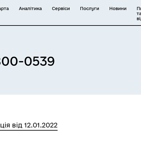
арта
Аналітика
Сервіси
Послуги
Новини
П
т
в
800-0539
ція від 12.01.2022