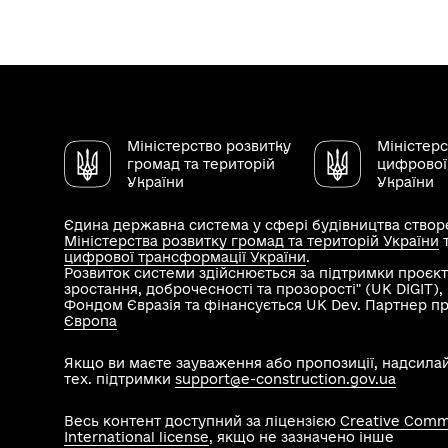
Міністерство розвитку
Міністер
громад та територій
цифрової
України
України
Єдина державна система у сфері будівництва створе
Міністерства розвитку громад та територій України
цифрової трансформації України
.
Розвиток системи здійснюється за підтримки проєкт
зростання, доброчесності та прозорості" (UK DIGIT)
Фондом Євразія та фінансується UK Dev. Партнер п
Європа
Якщо ви маєте зауваження або пропозиції, надсила
тех. підтримки
support@e-construction.gov.ua
Весь контент доступний за ліцензією
Creative Commo
International license
, якщо не зазначено інше