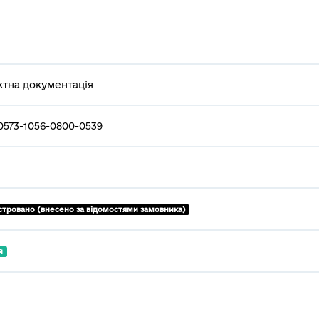
тна документація
0573-1056-0800-0539
стровано (внесено за відомостями замовника)
й