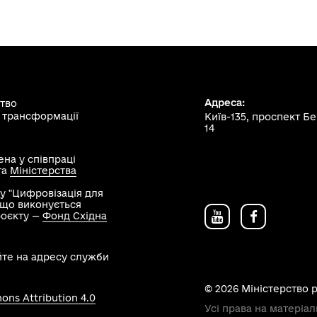
Адреса:
ство
 трансформації
Київ-135, проспект Б
14
на у співпраці
та
Міністерства
у "Цифровізація для
, що виконується
роєкту —
Фонд Східна
йте на адресу служби
© 2026 Міністерство 
ns Attribution 4.0
Усі права на матеріал