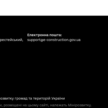
Електронна пошта:
ерестейський,
support@e-construction.gov.ua
розвитку громад та територій України
и, розміщені на цьому сайті, належать Мінірозвитку.