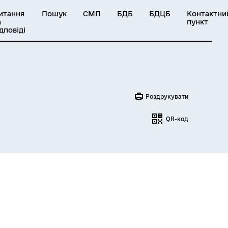
итання
Пошук
СМП
БДБ
БДЦБ
Контактни
а
пункт
ідповіді
Роздрукувати
QR-код