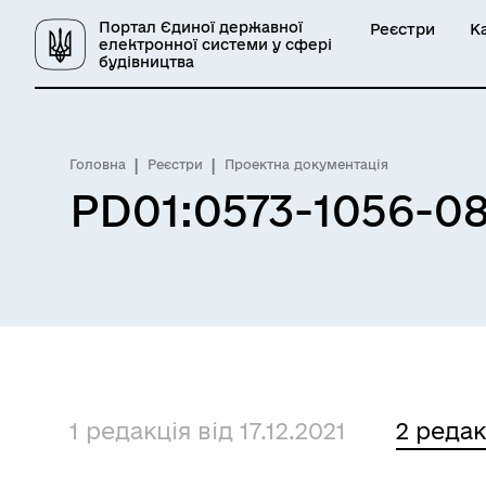
Портал Єдиної державної
Реєстри
К
електронної системи у сфері
будівництва
Головна
Реєстри
Проектна документація
PD01:0573-1056-0
1 редакція від 17.12.2021
2 редак