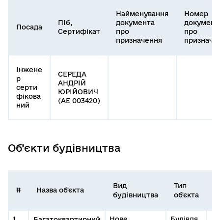
Найменування
Номер
ПІб,
документа
документ
Посада
Сертифікат
про
про
призначення
призначе
Інжене
СЕРЕДА
р
АНДРІЙ
серти
ЮРІЙОВИЧ
фікова
(АЕ 003420)
ний
Об’єкти будівництва
Вид
Тип
І
#
Назва об'єкта
будівництва
об'єкта
о
1
Нове
Будівля
Багатоквартирний