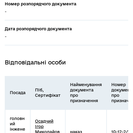
Номер розпорядчого документа
-
Дата розпорядчого документа
-
Відповідальні особи
Найменування
Номер
ПІб,
документа
документ
Посада
Сертифікат
про
про
призначення
призначе
головн
Осадчий
ий
Ігор
інжене
Миколайов
наказ
10-12-2/20