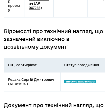
р
ич (АР
проект
007266)
у
Відомості про технічний нагляд, що
зазначений виключно в
дозвільному документі
ПІБ, сертифікат
Статус погодження
Редька Сергій Дмитрович
внесено замовником
(АТ 011104 )
Документ про технічний нагляд, що