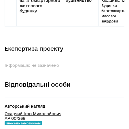
будівництво
багатоквартирного
Код ДКБС:1122.1
житлового
Будинки
будинку
багатоквартир
масової
забудови
Експертиза проекту
Інформацію не зазначено
Відповідальні особи
Авторський нагляд
Осадчий Ігор Миколайович
АР 007266
внесено замовником