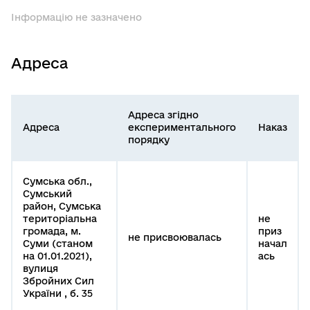
Інформацію не зазначено
Адреса
Адреса згідно
Адреса
експериментального
Наказ
порядку
Сумська обл.,
Сумський
район, Сумська
територіальна
не
громада, м.
приз
не присвоювалась
Суми (станом
начал
на 01.01.2021),
ась
вулиця
Збройних Сил
України , б. 35