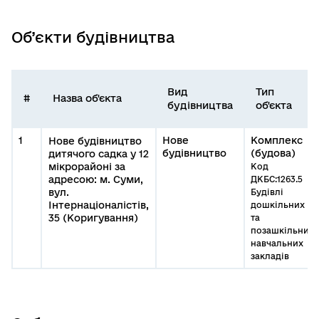
Об’єкти будівництва
Вид
Тип
#
Назва об'єкта
будівництва
об'єкта
1
Нове
Комплекс
Нове будівництво
будівництво
(будова)
дитячого садка у 12
мікрорайоні за
Код
адресою: м. Суми,
ДКБС:1263.5
вул.
Будівлі
Інтернаціоналістів,
дошкільних
35 (Коригування)
та
позашкільних
навчальних
закладів