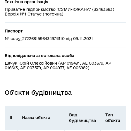
Технічна організація
Приватне підприємство "СУМИ-ЮЖАНА" (32463383)
Версія №1 Статус (поточна)
Паспорт
№ copy_2722681596434974310 від 09.11.2021
Відповідальна атестована особа
Дячук Юрій Олексійович (АР 019491, АЕ 003679, АР
016613, АЕ 003579, АР 004937, АЕ 006982)
Об’єкти будівництва
Вид
Тип
#
Назва об'єкта
будівництва
об'єкта