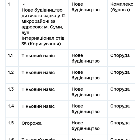
1
Нове
Комплекс
будівництво
(будова)
Нове будівництво
дитячого садка у 12
мікрорайоні за
адресою: м. Суми,
вул.
Інтернаціоналістів,
35 (Коригування)
1.1
Нове
Споруда
Тіньовий навіс
будівництво
1.2
Нове
Споруда
Тіньовий навіс
будівництво
1.3
Нове
Споруда
Тіньовий навіс
будівництво
1.4
Нове
Споруда
Тіньовий навіс
будівництво
1.5
Нове
Споруда
Огорожа
будівництво
1.6
Нове
Споруда
Тіньовий навіс