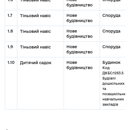
будівництво
1.7
Нове
Споруда
Тіньовий навіс
будівництво
1.8
Нове
Споруда
Тіньовий навіс
будівництво
1.9
Нове
Споруда
Тіньовий навіс
будівництво
1.10
Нове
Будинок
Дитячий садок
будівництво
Код
ДКБС:1263.5
Будівлі
дошкільних
та
позашкільних
навчальних
закладів