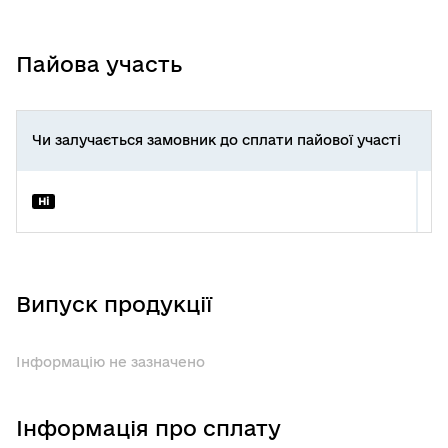
Пайова участь
Чи залучається замовник до сплати пайової участі
Пі
Б
Ні
Випуск продукції
Інформацію не зазначено
Інформація про сплату