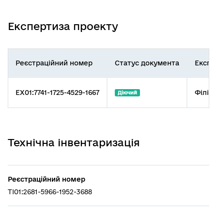
Експертиза проекту
Реєстраційний номер
Статус документа
Експе
EX01:7741-1725-4529-1667
Філія
Діючий
Технічна інвентаризація
Реєстраційний номер
TI01:2681-5966-1952-3688