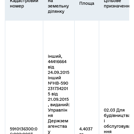
Кадастровий
на
Цільове
Площа
номер
земельну
призначення
ділянку
інший,
44416664
від
24.09.2015
інший
№НВ-590
231734201
5 від
21.09.2015
, виданий:
Управлін
02.03 Для
ня
будівництва
Держзем
і
агенства
обслуговува
5910136300:0
4.4037
у
ння