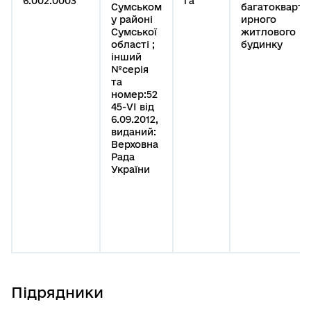
6:002:0003
га
Сумськом
багатокварт
у районі
ирного
Сумської
житлового
області ;
будинку
інший
№серія
та
номер:52
45-VI від
6.09.2012,
виданий:
Верховна
Рада
України
Підрядники