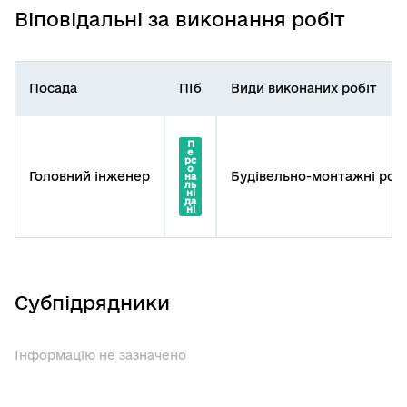
Віповідальні за виконання робіт
Посада
ПІб
Види виконаних робіт
П
е
рс
о
Головний інженер
Будівельно-монтажні роб
на
ль
ні
да
ні
Субпідрядники
Інформацію не зазначено