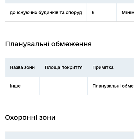
до існуючих будинків та споруд
6
Мінімал
Планувальні обмеження
Назва зони
Площа покриття
Примітка
інше
Планувальні обмежен
Охоронні зони