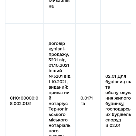
Михайлів
на
договір
купівлі-
продажу,
3201 від
01.10.2021
інший
№3201 від
02.01 Для
1.10.2021,
будівництва
виданий:
та
приватни
обслуговува
6110100000:0
й
0.0171
ння жилого
8:002:0131
нотаріус
га
будинку,
Тернопіл
господарськ
ьського
их будівель і
міського
споруд
нотаріаль
B.02.01
ного