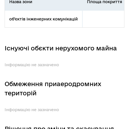
Назва зони
Площа покриття
об’єктів інженерних комунікацій
Існуючі обєкти нерухомого майна
Інформацію не зазначено
Обмеження приаеродромних
територій
Інформацію не зазначено
Рішення про зміни та скасування