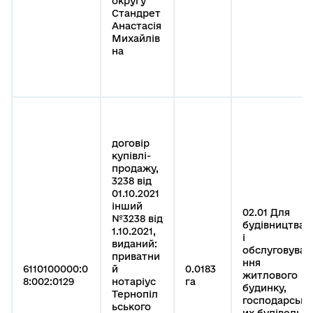
округу
Стандрет
Анастасія
Михайлів
на
договір
купівлі-
продажу,
3238 від
01.10.2021
інший
02.01 Для
№3238 від
будівництва
1.10.2021,
і
виданий:
обслуговува
приватни
ння
6110100000:0
й
0.0183
житлового
8:002:0129
нотаріус
га
будинку,
Тернопіл
господарськ
ьського
их будівель і