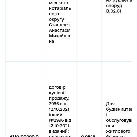
міського
споруд
нотаріаль
B.02.01
ного
округу
Стандрет
Анастасія
Михайлів
на
договір
купівлі-
продажу,
2996 від
Для
12.10.2021
будівництва
інший
і
№2996 від
обслуговува
12.10.2021,
ння
виданий:
житлового
6110100000:0
приватни
0.0545
будинку,