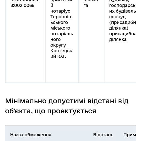
8:002:0068
й
га
господарськ
нотаріус
их будівель і
Тернопіл
споруд
ьського
(присадибна
міського
ділянка)
нотаріаль
присадибна
ного
ділянка
округу
Костецьк
ий Ю.Г.
Мінімально допустимі відстані від
об’єкта, що проектується
Назва обмеження
Відстань
Приміт