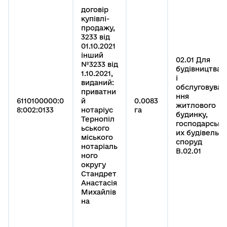
договір
купівлі-
продажу,
3233 від
01.10.2021
інший
02.01 Для
№3233 від
будівництва
1.10.2021,
і
виданий:
обслуговува
приватни
ння
6110100000:0
й
0.0083
житлового
8:002:0133
нотаріус
га
будинку,
Тернопіл
господарськ
ьського
их будівель і
міського
споруд
нотаріаль
B.02.01
ного
округу
Стандрет
Анастасія
Михайлів
на