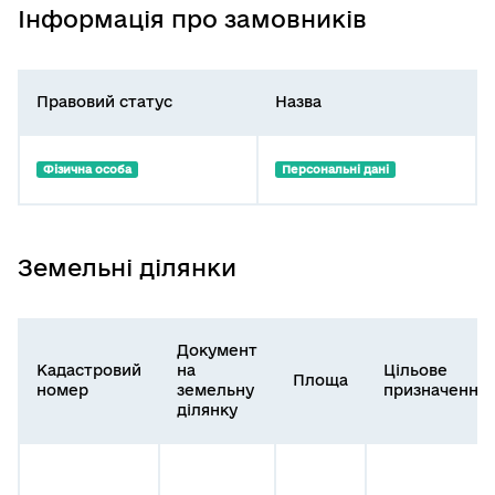
Інформація про замовників
Правовий статус
Назва
Фізична особа
Персональні дані
Земельні ділянки
Документ
Кадастровий
на
Цільове
Площа
номер
земельну
призначення
ділянку