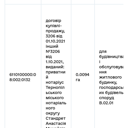
договір
купівлі-
продажу,
3206 від
01.10.2021
інший
№3206
для
від
будівництва
1.10.2021,
і
виданий:
обслуговува
приватни
ння
6110100000:0
0.0094
й
житлового
8:002:0132
га
нотаріус
будинку,
Тернопіл
господарськ
ьського
их будівель і
міського
споруд
нотаріаль
B.02.01
ного
округу
Стандрет
Анастасія