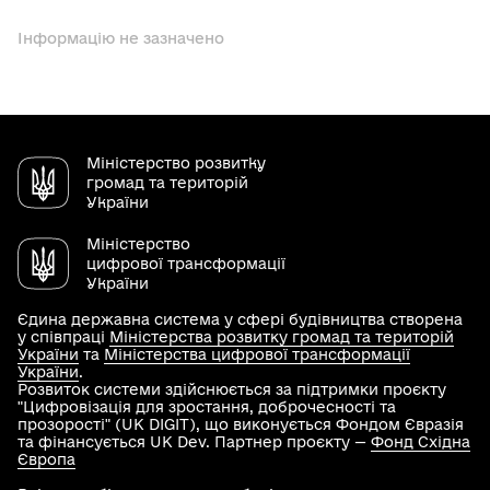
Інформацію не зазначено
Міністерство розвитку
громад та територій
України
Міністерство
цифрової трансформації
України
Єдина державна система у сфері будівництва створена
у співпраці
Міністерства розвитку громад та територій
України
та
Міністерства цифрової трансформації
України
.
Розвиток системи здійснюється за підтримки проєкту
"Цифровізація для зростання, доброчесності та
прозорості" (UK DIGIT), що виконується Фондом Євразія
та фінансується UK Dev. Партнер проєкту —
Фонд Східна
Європа