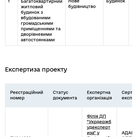
1
Нове
Будинок
Багатоквартирний
будівництво
житловий
будинок з
вбудованими
громадськими
приміщеннями та
дворівневими
автостоянками
Експертиза проекту
Реєстраційний
Статус
Експертна
Серти
номер
документа
організація
експе
Філія ДП
"Укрдержб
удексперт
иза" у
АДАМ