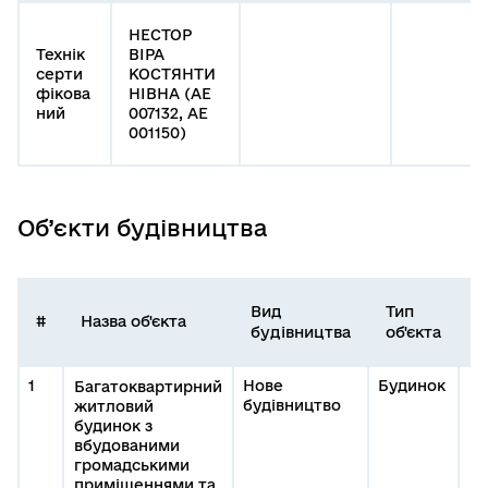
НЕСТОР
Технік
ВІРА
серти
КОСТЯНТИ
фікова
НІВНА (АЕ
ний
007132, АЕ
001150)
Об’єкти будівництва
Вид
Тип
І
#
Назва об'єкта
будівництва
об'єкта
о
1
Нове
Будинок
Багатоквартирний
будівництво
житловий
будинок з
вбудованими
громадськими
приміщеннями та