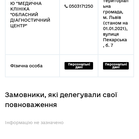
територіал
Ю "МЕДИЧНА
0503171250
ьна
КЛІНІКА
громада,
"ОБЛАСНИЙ
м. Львів
ДІАГНОСТИЧНИЙ
(станом на
ЦЕНТР"
01.01.2021),
вулиця
Пекарська
, б. 7
Персональні
Персональні
Фізична особа
дані
дані
Замовники, які делегували свої
повноваження
Інформацію не зазначено