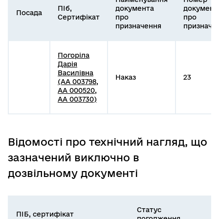
ПІб,
документа
документ
Посада
Сертифікат
про
про
призначення
призначе
Погоріла
Дарія
Василівна
Наказ
23
(АА 003798,
АА 000520,
АА 003730)
Відомості про технічний нагляд, що
зазначений виключно в
дозвільному документі
Статус
ПІБ, сертифікат
погодження