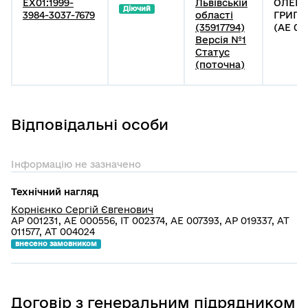
EX01:1999-
Львівській
ОЛЕКС
Діючий
3984-3037-7679
області
ГРИГО
(35917794)
(АЕ 00
Версія №1
Статус
(поточна)
Відповідальні особи
Інформацію не зазначено
Технічний нагляд
Корнієнко Сергій Євгенович
АР 001231, АЕ 000556, ІТ 002374, АЕ 007393, АР 019337, АТ
011577, АТ 004024
внесено замовником
Договір з генеральним підрядником