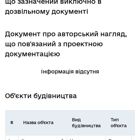
що зазначений виключно в
дозвільному документі
Документ про авторський нагляд,
що пов'язаний з проектною
документацією
Інформація відсутня
Об’єкти будівництва
Вид
Тип
І
#
Назва об'єкта
будівництва
об'єкта
о