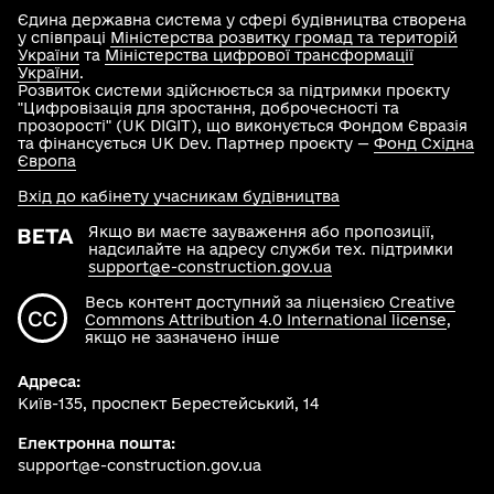
Єдина державна система у сфері будівництва створена
у співпраці
Міністерства розвитку громад та територій
України
та
Міністерства цифрової трансформації
України
.
Розвиток системи здійснюється за підтримки проєкту
"Цифровізація для зростання, доброчесності та
прозорості" (UK DIGIT), що виконується Фондом Євразія
та фінансується UK Dev. Партнер проєкту —
Фонд Східна
Європа
Вхід до кабінету учасникам будівництва
Якщо ви маєте зауваження або пропозиції,
надсилайте на адресу служби тех. підтримки
support@e-construction.gov.ua
Весь контент доступний за ліцензією
Creative
Commons Attribution 4.0 International license
,
якщо не зазначено інше
Адреса:
Київ-135, проспект Берестейський, 14
Електронна пошта:
support@e-construction.gov.ua