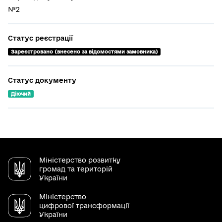
№2
Статус реєстрації
Зареєстровано (внесено за відомостями замовника)
Статус документу
Діючий
Міністерство розвитку
громад та територій
України
Міністерство
цифрової трансформації
України