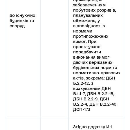
забезпеченням
побутових розривів,
до існуючих
планувальних
будинків та
обмежень, у
споруд
відповідності з
нормами
протипожежних
вимог. При
проектуванні
передбачити
виконання вимог
діючих державних
будівельних норм та
нормативно-правових
актів, зокрема: ДБН
Б.2.2-12, з
врахуванням ДБН
В.1.1-7, ДБН В.2.2-15,
ДБН В.2.2-9, ДБН
В.2.2-4, ДБН В.2.2-40,
ДСП-173
Згідно додатку И.1