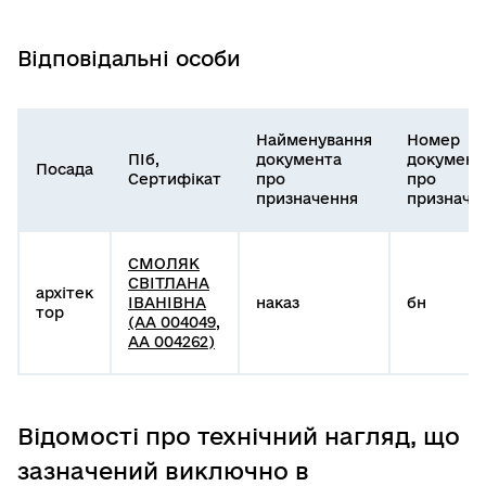
Відповідальні особи
Найменування
Номер
ПІб,
документа
документ
Посада
Сертифікат
про
про
призначення
призначе
СМОЛЯК
СВІТЛАНА
архітек
ІВАНІВНА
наказ
бн
тор
(АА 004049,
АА 004262)
Відомості про технічний нагляд, що
зазначений виключно в