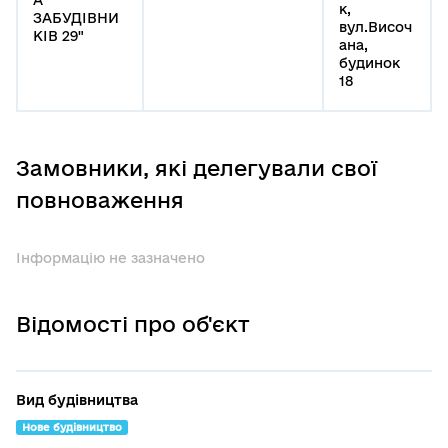
к,
ЗАБУДІВНИ
вул.Височ
КІВ 29"
ана,
будинок
18
Замовники, які делегували свої
повноваження
Інформацію не зазначено
Відомості про об'єкт
Вид будівництва
Нове будівництво