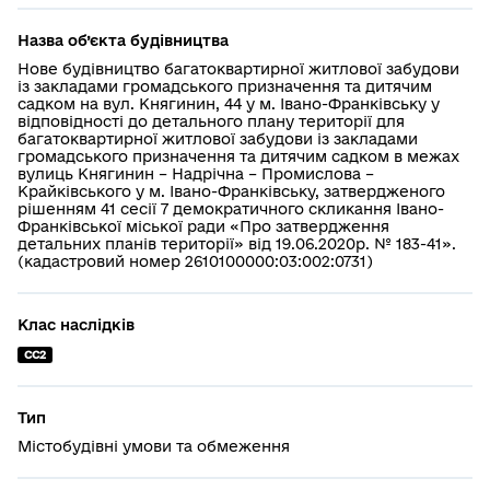
Назва об’єкта будівництва
Нове будівництво багатоквартирної житлової забудови
із закладами громадського призначення та дитячим
садком на вул. Княгинин, 44 у м. Івано-Франківську у
відповідності до детального плану території для
багатоквартирної житлової забудови із закладами
громадського призначення та дитячим садком в межах
вулиць Княгинин – Надрічна – Промислова –
Крайківського у м. Івано-Франківську, затвердженого
рішенням 41 сесії 7 демократичного скликання Івано-
Франківської міської ради «Про затвердження
детальних планів території» від 19.06.2020р. № 183-41».
(кадастровий номер 2610100000:03:002:0731)
Клас наслідків
СС2
Тип
Містобудівні умови та обмеження