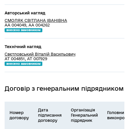
Авторський нагляд
СМОЛЯК СВІТЛАНА ІВАНІВНА
АА 004049, АА 004262
внесено замовником
Технічний нагляд
Свєтловський Віталій Васильович
АТ 004851, АТ 007929
внесено замовником
Договір з генеральним підрядником
Дата
Організація
Номер
Головний
підписання
Генеральний
договору
виконроб
договору
підрядник