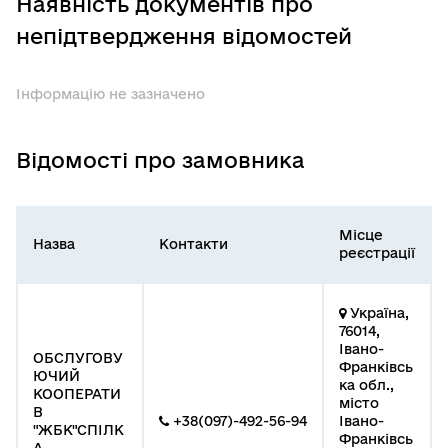
Наявність документів про
непідтвердження відомостей
Інформацію не зазначено
Відомості про замовника
Місце
Назва
Контакти
реєстрації
Україна,
76014,
Івано-
ОБСЛУГОВУ
Франківсь
ЮЧИЙ
ка обл.,
КООПЕРАТИ
місто
В
+38(097)-492-56-94
Івано-
"ЖБК"СПІЛК
Франківсь
А