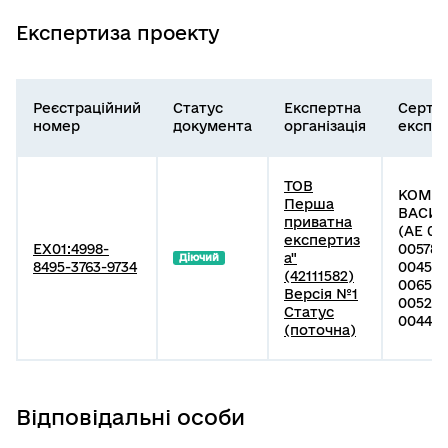
Експертиза проекту
Реєстраційний
Статус
Експертна
Серти
номер
документа
організація
експе
ТОВ
КОМПІ
Перша
ВАСИ
приватна
(АЕ 00
експертиз
EX01:4998-
005787
а"
Діючий
8495-3763-9734
004588
(42111582)
006584
Версія №1
005212
Статус
004442
(поточна)
Відповідальні особи