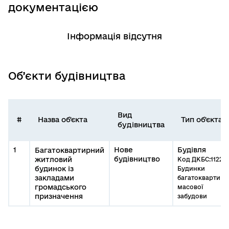
документацією
Інформація відсутня
Об’єкти будівництва
Вид
#
Назва об'єкта
Тип об'єкта
будівництва
1
Нове
Будівля
Багатоквартирний
будівництво
житловий
Код ДКБС:1122.1
будинок із
Будинки
закладами
багатоквартирн
громадського
масової
призначення
забудови