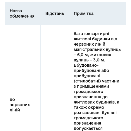
Назва
Відстань
Примітка
обмеження
багатоквартирні
житлові будинки від
червоних ліній
магістральних вулиць
– 6,0 м, житлових
вулиць – 3,0 м.
Вбудовано-
прибудовані або
прибудовані
(стилобатні) частини
з приміщеннями
громадського
призначення до
до
житлових будинків, а
червоних
також окремо
ліній
розташовані будівлі
громадського
призначення
допускається