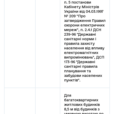
п. 5 постанови
Кабінету Міністрів
України від 04.03.1997
№ 209 "Про
затвердження Правил
охорони електричних
мереж", п. 2.4.1 ДСН
239-96 "Державні
санітарні норми і
правила захисту
населення від впливу
електромагнітних
випромінювань", ДСП
173-96 "Державні
санітарні правила
планування та
забудови населених
пунктів".
Для
багатоквартирних
житлових будинків
8,5 м від будинків з
умовною висотою до