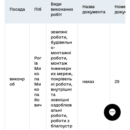
Види
Назва
Номер
Посада
ПІб
виконаних
документа
докуме
робіт
земляні
роботи,
будівельн
о-
монтажні
Рог
роботи,
ів
монтаж
Ми
інженерн
ко
их мереж,
виконр
ла
покрівель
наказ
29
об
Ми
ні роботи,
ко
внутрішні
ла
та
йо
зовнішні
вич
оздоблюв
альні
роботи,
роботи з
благоустр