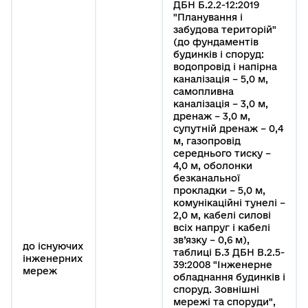
ДБН Б.2.2-12:2019
"Планування і
забудова територій"
(до фундаментів
будинків і споруд:
водопровід і напірна
каналізація – 5,0 м,
самопливна
каналізація – 3,0 м,
дренаж – 3,0 м,
супутній дренаж – 0,4
м, газопровід
середнього тиску –
4,0 м, оболонки
безканальної
прокладки – 5,0 м,
комунікаційні тунелі –
2,0 м, кабелі силові
всіх напруг і кабелі
зв’язку – 0,6 м),
до існуючих
таблиці Б.3 ДБН В.2.5-
інженерних
39:2008 "Інженерне
мереж
обладнання будинків і
споруд. Зовнішні
мережі та споруди",