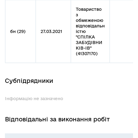
Товариство
з
обмеженою
відповідальн
бн (29)
27.03.2021
істю
"СПІЛКА
ЗАБУДІВНИ
КІВ-ІВ"
(41307170)
Субпідрядники
Інформацію не зазначено
Відповідальні за виконання робіт