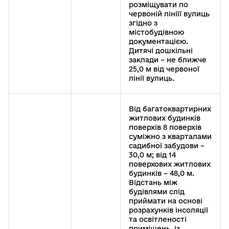
розміщувати по
червоній лініїї вулиць
згідно з
містобудівною
документацією.
Дитячі дошкільні
заклади – не ближче
25,0 м від червоної
лінії вулиць.
Від багатоквартирних
житлових будинків
поверхів 8 поверхів
суміжно з кварталами
садибної забудови –
30,0 м; від 14
поверхових житлових
будинків – 48,0 м.
Відстань між
будівлями слід
приймати на основі
розрахунків інсоляції
та освітленості
приміщень, із