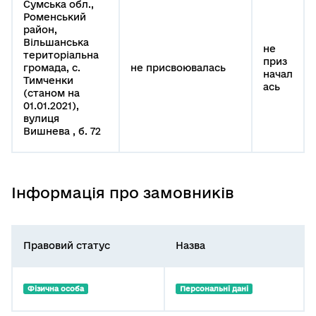
Сумська обл.,
Роменський
район,
Вільшанська
не
територіальна
приз
громада, с.
не присвоювалась
начал
Тимченки
ась
(станом на
01.01.2021),
вулиця
Вишнева , б. 72
Інформація про замовників
Правовий статус
Назва
Фізична особа
Персональні дані