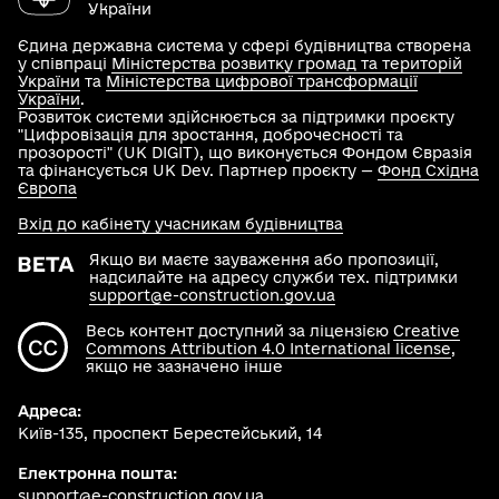
України
Єдина державна система у сфері будівництва створена
у співпраці
Міністерства розвитку громад та територій
України
та
Міністерства цифрової трансформації
України
.
Розвиток системи здійснюється за підтримки проєкту
"Цифровізація для зростання, доброчесності та
прозорості" (UK DIGIT), що виконується Фондом Євразія
та фінансується UK Dev. Партнер проєкту —
Фонд Східна
Європа
Вхід до кабінету учасникам будівництва
Якщо ви маєте зауваження або пропозиції,
надсилайте на адресу служби тех. підтримки
support@e-construction.gov.ua
Весь контент доступний за ліцензією
Creative
Commons Attribution 4.0 International license
,
якщо не зазначено інше
Адреса:
Київ-135, проспект Берестейський, 14
Електронна пошта:
support@e-construction.gov.ua