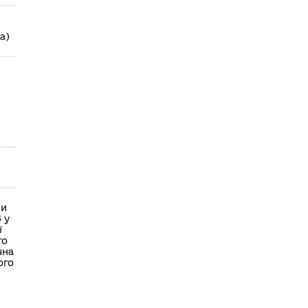
а)
ми
 у
ї
го
чна
ого