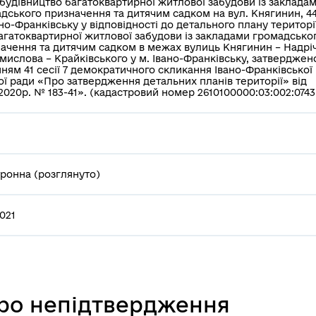
будівництво багатоквартирної житлової забудови із заклада
дського призначення та дитячим садком на вул. Княгинин, 44
ано-Франківську у відповідності до детального плану територі
агатоквартирної житлової забудови із закладами громадсько
ачення та дитячим садком в межах вулиць Княгинин – Надрі
мислова – Крайківського у м. Івано-Франківську, затверджен
ням 41 сесії 7 демократичного скликання Івано-Франківської
ої ради «Про затвердження детальних планів території» від
.2020р. № 183-41». (кадастровий номер 2610100000:03:002:0743
ронна (розглянуто)
2021
про непідтвердження