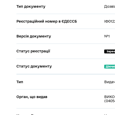
Тип документу
Дозві
Реєстраційний номер в ЄДЕССБ
ІФ012
Версія документу
№1
Статус реєстрації
 Заре
Статус документу
Діючи
Тип
Видач
Орган, що видав
ВИКО
(0405