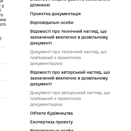
ми
ділянкою
 у
ї
Проектна документація
го
чна
Відповідальні особи
ого
Відомості про технічний нагляд, що
зазначений виключно в дозвільному
)
документі
Документ про технічний нагляд, що
пов'язаний з проектною
документацією
Відомості про авторський нагляд, що
зазначений виключно в дозвільному
документі
Документ про авторський нагляд, що
пов'язаний з проектною
документацією
Об’єкти будівництва
Експертиза проекту
Відповідальні особи