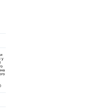
ми
 у
ї
го
чна
ого
)