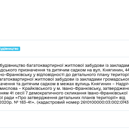
будівництво
будівництво багатоквартирної житлової забудови із заклада
дського призначення та дитячим садком на вул. Княгинин, 44
ано-Франківську у відповідності до детального плану територі
агатоквартирної житлової забудови із закладами громадсько
ачення та дитячим садком в межах вулиць Княгинин – Надрі
мислова – Крайківського у м. Івано-Франківську, затверджен
ням 41 сесії 7 демократичного скликання Івано-Франківської
ої ради «Про затвердження детальних планів території» від
.2020р. № 183-41». (кадастровий номер 2610100000:03:002:0743