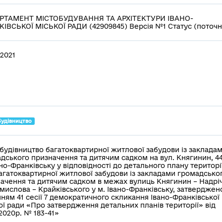
РТАМЕНТ МІСТОБУДУВАННЯ ТА АРХІТЕКТУРИ ІВАНО-
ІВСЬКОЇ МІСЬКОЇ РАДИ (42909845) Версія №1 Статус (поточн
.2021
будівництво
будівництво багатоквартирної житлової забудови із заклада
дського призначення та дитячим садком на вул. Княгинин, 44
ано-Франківську у відповідності до детального плану територі
агатоквартирної житлової забудови із закладами громадсько
ачення та дитячим садком в межах вулиць Княгинин – Надрі
мислова – Крайківського у м. Івано-Франківську, затверджен
ням 41 сесії 7 демократичного скликання Івано-Франківської
ої ради «Про затвердження детальних планів території» від
.2020р. № 183-41»