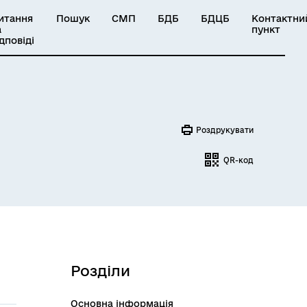
итання
Пошук
СМП
БДБ
БДЦБ
Контактни
а
пункт
ідповіді
Роздрукувати
QR-код
Розділи
Основна інформація