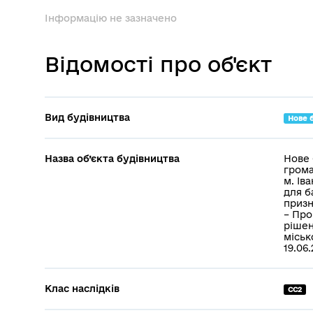
Інформацію не зазначено
Відомості про об'єкт
Вид будівництва
Нове 
Назва об’єкта будівництва
Нове 
грома
м. Ів
для б
призн
– Про
рішен
міськ
19.06
Клас наслідків
СС2