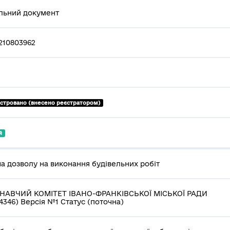
льний документ
210803962
єстровано (внесено реєстратором)
й
а дозволу на виконання будівельних робіт
НАВЧИЙ КОМІТЕТ ІВАНО-ФРАНКІВСЬКОЇ МІСЬКОЇ РАДИ
4346) Версія №1 Статус (поточна)