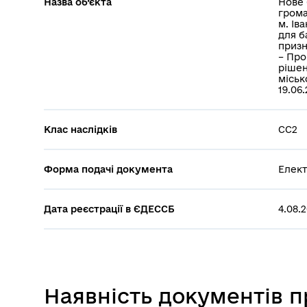
Назва об’єкта
Нове 
грома
м. Ів
для б
призн
– Про
рішен
міськ
19.06
Клас наслідків
СС2
Форма подачі документа
Елект
Дата реєстрації в ЄДЕССБ
4.08.
Наявність документів 