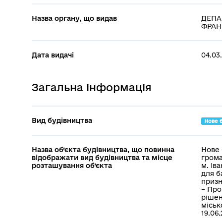
Назва органу, що видав
ДЕПА
ФРАНК
Дата видачі
04.03
Загальна інформація
Вид будівництва
Нове 
Назва об’єкта будівництва, що повинна
Нове 
відображати вид будівництва та місце
грома
розташування об’єкта
м. Ів
для б
призн
– Про
рішен
міськ
19.06