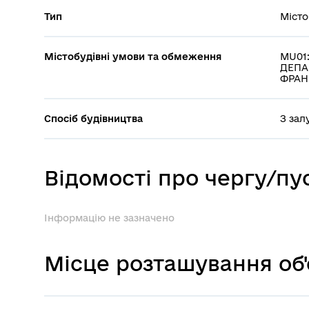
Тип
Місто
Містобудівні умови та обмеження
MU01:
ДЕПА
ФРАН
Спосіб будівництва
З зал
Відомості про чергу/п
Інформацію не зазначено
Місце розташування об'