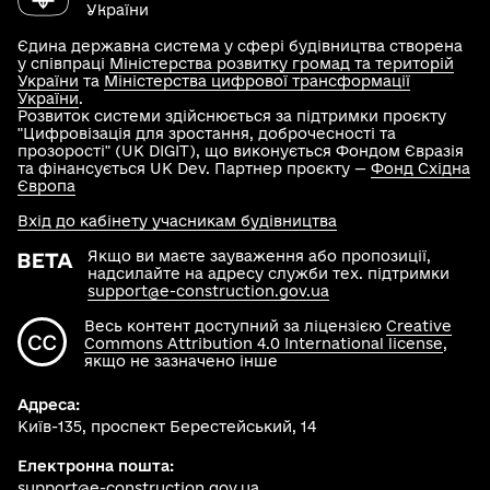
України
Єдина державна система у сфері будівництва створена
у співпраці
Міністерства розвитку громад та територій
України
та
Міністерства цифрової трансформації
України
.
Розвиток системи здійснюється за підтримки проєкту
"Цифровізація для зростання, доброчесності та
прозорості" (UK DIGIT), що виконується Фондом Євразія
та фінансується UK Dev. Партнер проєкту —
Фонд Східна
Європа
Вхід до кабінету учасникам будівництва
Якщо ви маєте зауваження або пропозиції,
надсилайте на адресу служби тех. підтримки
support@e-construction.gov.ua
Весь контент доступний за ліцензією
Creative
Commons Attribution 4.0 International license
,
якщо не зазначено інше
Адреса:
Київ-135, проспект Берестейський, 14
Електронна пошта:
support@e-construction.gov.ua