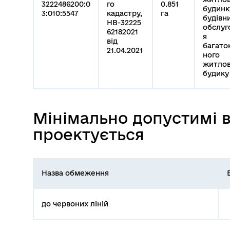
3222486200:0
го
0.851
будинк
3:010:5547
кадастру,
га
будівни
НВ-32225
обслуг
62182021
я
від
багато
21.04.2021
ного
житлов
будику
Мінімально допустимі ві
проектується
Назва обмеження
до червоних ліній