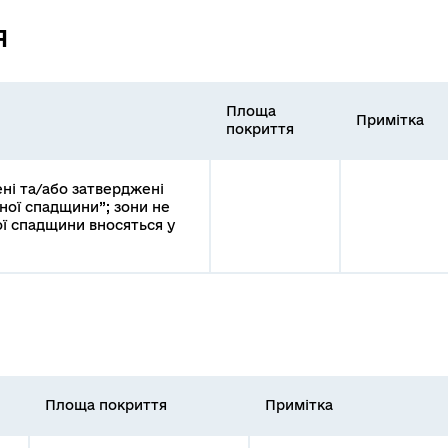
я
Площа
Примітка
покриття
ені та/або затверджені
ної спадщини”; зони не
ої спадщини вносяться у
Площа покриття
Примітка