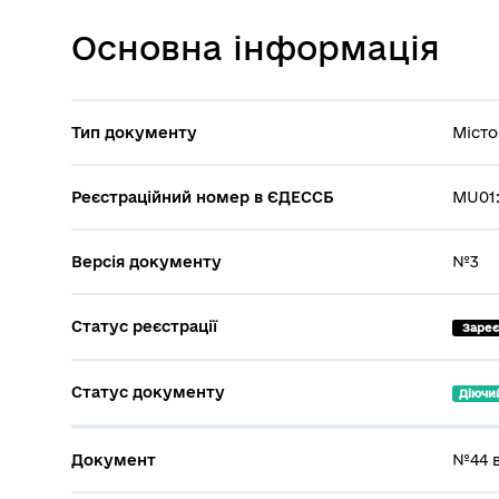
Основна інформація
Тип документу
Місто
Реєстраційний номер в ЄДЕССБ
MU01:
Версія документу
№3
Статус реєстрації
 Заре
Статус документу
Діючи
Документ
№44 в