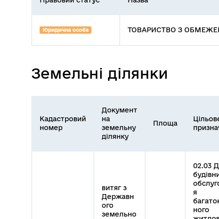
ТОВАРИСТВО З ОБМЕЖЕН
Юридична особа
Земельні ділянки
Документ
Кадастровий
на
Цільов
Площа
номер
земельну
призна
ділянку
02.03 
будівни
обслуг
витяг з
я
Державн
багато
ого
ного
земельно
житлов