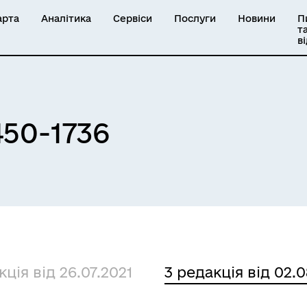
арта
Аналітика
Сервіси
Послуги
Новини
П
т
в
450-1736
кція від 26.07.2021
3 редакція від 02.0