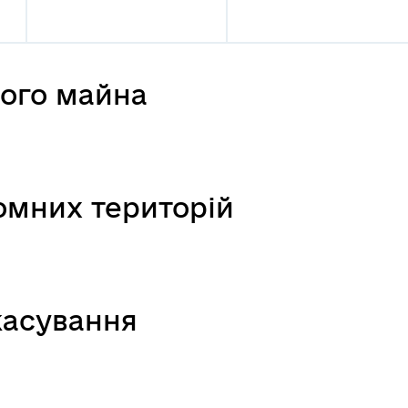
мого майна
мних територій
касування