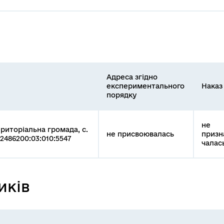
Адреса згідно
експериментального
Наказ
порядку
не
ериторіальна громада, с.
не присвоювалась
призн
22486200:03:010:5547
чалас
иків