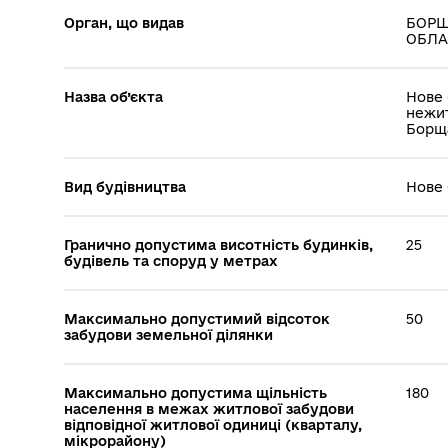
Орган, що видав
БОРЩ
ОБЛАС
Назва об’єкта
Нове 
нежит
Борща
Вид будівництва
Нове 
Гранично допустима висотність будинків,
25
будівель та споруд у метрах
Максимально допустимий відсоток
50
забудови земельної ділянки
Максимально допустима щільність
180
населення в межах житлової забудови
відповідної житлової одиниці (кварталу,
мікрорайону)