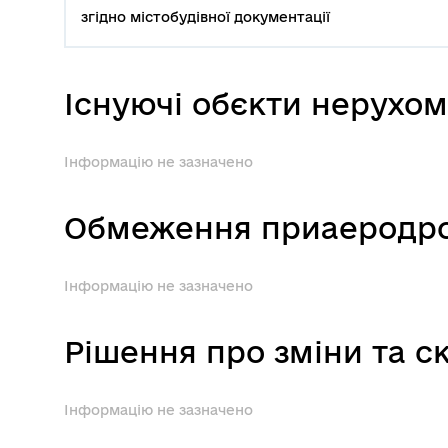
згідно містобудівної документації
Існуючі обєкти нерухо
Інформацію не зазначено
Обмеження приаеродро
Інформацію не зазначено
Рішення про зміни та с
Інформацію не зазначено