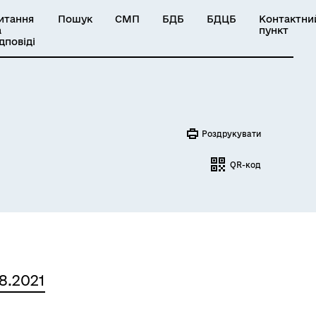
итання
Пошук
СМП
БДБ
БДЦБ
Контактни
а
пункт
ідповіді
Роздрукувати
QR-код
8.2021