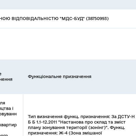
ОЮ ВІДПОВІДАЛЬНІСТЮ "МДС-БУД" (38750993)
е
Функціональне призначення
чення
Для
цтва і
овуванн
Тип визначення функц. призначення: За ДСТУ-Н
Б Б 1.1-12.2011 "Настанова про склад та зміст
квартир
плану зонування території (зонінг)". Функц.
призначення: Ж-4 (Зона змішаної
ого