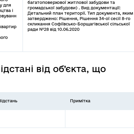
багатоповерхової житлової забудови та
у для
громадської забудови) . Вид документації:
цтва і
Детальний план території. Тип документа, яким
овуванн
затверджено: Рішення, Рішення 34-ої сесії 8-го
скликання Софіївсько-Борщагівської сільської
квартир
ради №28 від 10.06.2020
ого
дстані від об’єкта, що
Відстань
Примітка