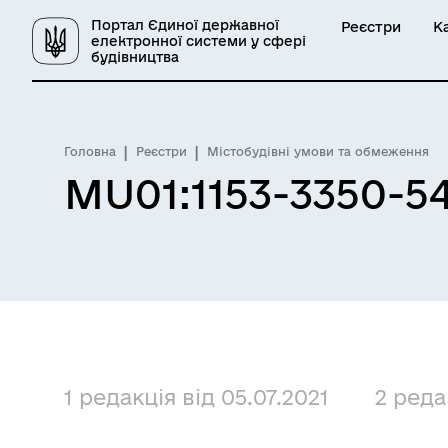
Портал Єдиної державної
Реєстри
К
електронної системи у сфері
будівництва
Головна
Реєстри
Містобудівні умови та обмеження
MU01:1153-3350-5
1 редакція від 05.07.2021
2 реда