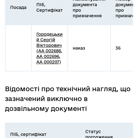
ПІб,
документа
документ
Посада
Сертифікат
про
про
призначення
призначе
Городецьки
й Сергій
Вікторович
наказ
36
(АА 002686,
АА 002696,
АА 000207)
Відомості про технічний нагляд, що
зазначений виключно в
дозвільному документі
Статус
ПІБ, сертифікат
погодження