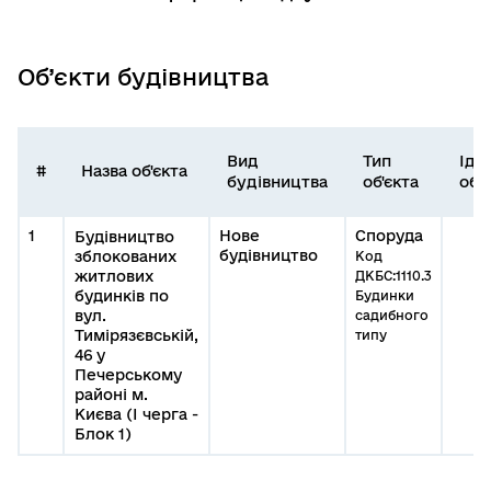
Об’єкти будівництва
Вид
Тип
Іде
#
Назва об'єкта
будівництва
об'єкта
об'
1
Нове
Споруда
Будівництво
будівництво
зблокованих
Код
житлових
ДКБС:1110.3
будинків по
Будинки
вул.
садибного
Тимірязєвській,
типу
46 у
Печерському
районі м.
Києва (І черга -
Блок 1)