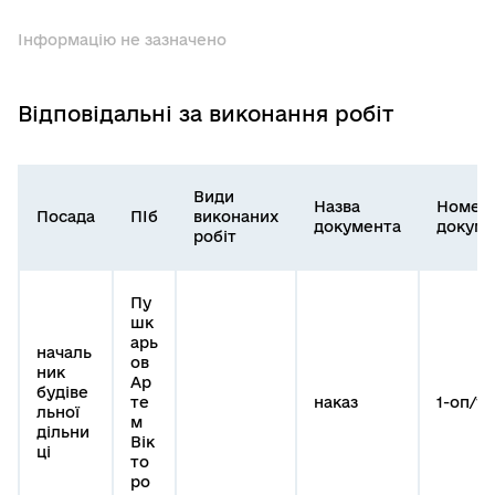
Інформацію не зазначено
Відповідальні за виконання робіт
Види
Назва
Номер
Посада
ПІб
виконаних
документа
докуме
робіт
Пу
шк
арь
началь
ов
ник
Ар
будіве
те
наказ
1-оп/10
льної
м
дільни
Вік
ці
то
ро