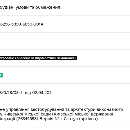
будівні умови та обмеження
8256-5890-6850-3014
стровано (внесено за відомостями замовника)
й
/0/18/03-11 від 02.03.2011
не управління містобудування та архітектури виконавчого
у Київської міської ради (Київської міської державної
істрації (26345558) Версія №-1 Статус (архівна)