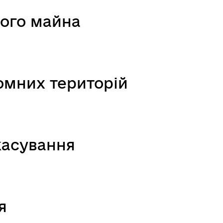
мого майна
мних територій
касування
я