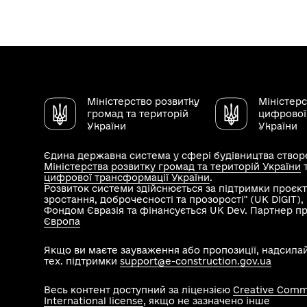
Міністерство розвитку
Міністер
громад та територій
цифрової
України
України
Єдина державна система у сфері будівництва створе
Міністерства розвитку громад та територій України
цифрової трансформації України
.
Розвиток системи здійснюється за підтримки проєкт
зростання, доброчесності та прозорості" (UK DIGIT)
Фондом Євразія та фінансується UK Dev. Партнер п
Європа
Якщо ви маєте зауваження або пропозиції, надсила
тех. підтримки
support@e-construction.gov.ua
Весь контент доступний за ліцензією
Creative Commo
International license
, якщо не зазначено інше