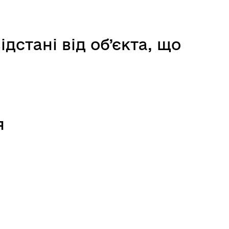
дстані від об’єкта, що
я