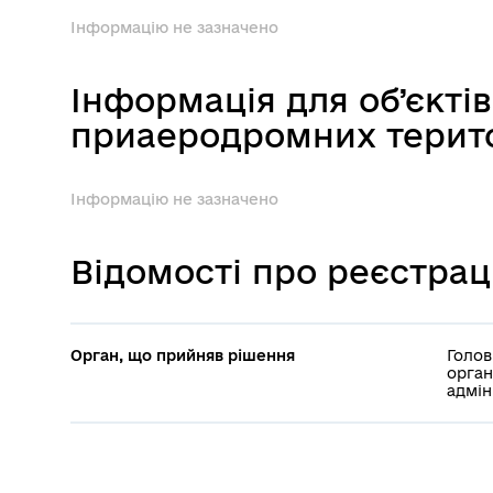
Інформацію не зазначено
Інформація для об’єкті
приаеродромних терит
Інформацію не зазначено
Відомості про реєстрац
Орган, що прийняв рішення
Голов
орган
адмін