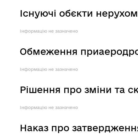
Існуючі обєкти нерухо
Інформацію не зазначено
Обмеження приаеродро
Інформацію не зазначено
Рішення про зміни та с
Інформацію не зазначено
Наказ про затвердженн