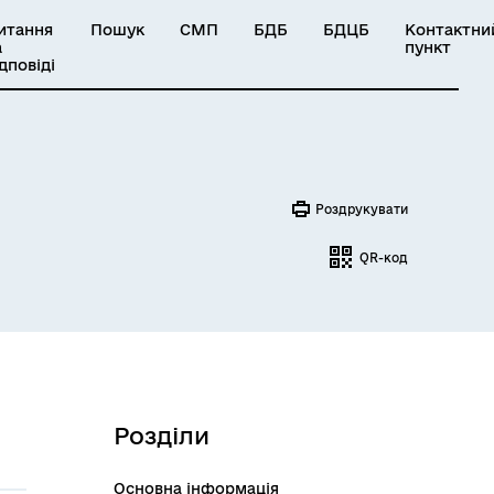
итання
Пошук
СМП
БДБ
БДЦБ
Контактни
а
пункт
ідповіді
Роздрукувати
QR-код
Розділи
Основна інформація