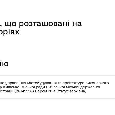
в, що розташовані на
оріях
ію
не управління містобудування та архітектури виконавчого
у Київської міської ради (Київської міської державної
істрації (26345558) Версія №-1 Статус (архівна)