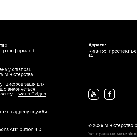
Адреса:
ство
 трансформації
Київ-135, проспект Б
14
на у співпраці
та
Міністерства
у "Цифровізація для
, що виконується
роєкту —
Фонд Східна
йте на адресу служби
© 2026 Міністерство 
ns Attribution 4.0
Усі права на матеріал