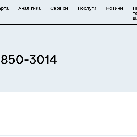
арта
Аналітика
Сервіси
Послуги
Новини
П
т
в
850-3014