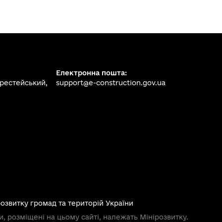
Електронна пошта:
ерестейський,
support@e-construction.gov.ua
розвитку громад та територій України
и, розміщені на цьому сайті, належать Мінірозвитку.