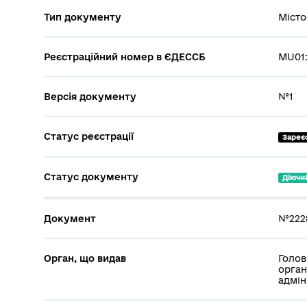
Тип документу
Місто
Реєстраційний номер в ЄДЕССБ
MU01:
Версія документу
№1
Статус реєстрації
Зареє
Статус документу
Діючи
Документ
№2228
Орган, що видав
Голов
орган
адмін