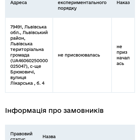
Адреса
експериментального
Наказ
порядку
79491, Львівська
обл., Львівський
район,
Львівська
не
територіальна
приз
громада
не присвоювалась
начал
(UA46060250000
ась
025047), с-ще
Брюховичі,
вулиця
Лікарська , б. 4
Інформація про замовників
Правовий
Назва
статус