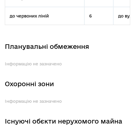
до червоних ліній
6
до вул.
Планувальні обмеження
Інформацію не зазначено
Охоронні зони
Інформацію не зазначено
Існуючі обєкти нерухомого майна