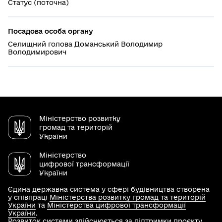
Статус (поточна)
Посадова особа органу
Селищний голова Доманський Володимир
Володимирович
Міністерство розвитку
громад та територій
України
Міністерство
цифрової трансформації
України
Єдина державна система у сфері будівництва створена
у співпраці
Міністерства розвитку громад та територій
України
та
Міністерства цифрової трансформації
України
.
Розвиток системи здійснюється за підтримки проєкту