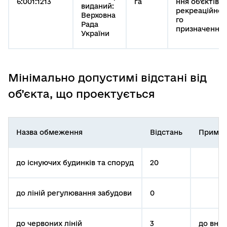
6:001:1213
га
ння об'єктів
виданий:
рекреаційно
Верховна
го
Рада
призначення
України
Мінімально допустимі відстані від
об’єкта, що проектується
Назва обмеження
Відстань
Приміт
до існуючих будинків та споруд
20
до ліній регулювання забудови
0
до червоних ліній
3
до вну