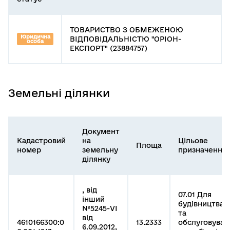
ТОВАРИСТВО З ОБМЕЖЕНОЮ
Юридична
ВІДПОВІДАЛЬНІСТЮ "ОРІОН-
особа
ЕКСПОРТ" (23884757)
Земельні ділянки
Документ
Кадастровий
на
Цільове
Площа
номер
земельну
призначення
ділянку
, від
07.01 Для
інший
будівництва
№5245-VI
та
від
4610166300:0
13.2333
обслуговува
6.09.2012,