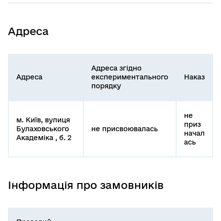
Адреса
Адреса згідно
Адреса
експериментального
Наказ
порядку
не
м. Київ, вулиця
приз
Булаховського
не присвоювалась
начал
Академіка , б. 2
ась
Інформація про замовників