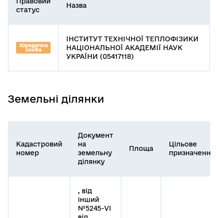
Правовий
Назва
статус
ІНСТИТУТ ТЕХНІЧНОЇ ТЕПЛОФІЗИКИ
Юридична
НАЦІОНАЛЬНОЇ АКАДЕМІЇ НАУК
особа
УКРАЇНИ (05417118)
Земельні ділянки
Документ
Кадастровий
на
Цільове
Площа
номер
земельну
призначення
ділянку
, від
інший
№5245-VI
від