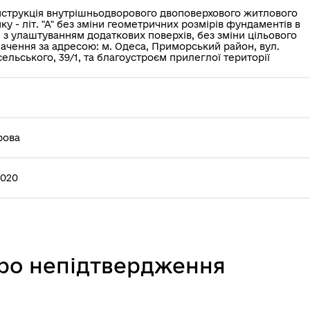
струкція внутрішньодворового двоповерхового житлового
ку - літ. "А" без зміни геометричних розмірів фундаментів в
, з улаштуванням додаткових поверхів, без зміни цільового
ачення за адресою: м. Одеса, Приморський район, вул.
ельського, 39/1, та благоустроєм прилеглої території
рова
2020
про непідтвердження