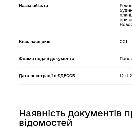
Назва об’єкта
Рекон
будин
плані
призн
Новос
Клас наслідків
СС1
Форма подачі документа
Папе
Дата реєстрації в ЄДЕССБ
12.11.
Наявність документів 
відомостей