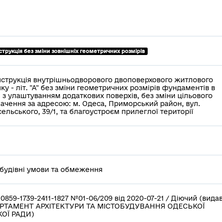
трукція без зміни зовнішніх геометричних розмірів
струкція внутрішньодворового двоповерхового житлового
ку - літ. "А" без зміни геометричних розмірів фундаментів в
, з улаштуванням додаткових поверхів, без зміни цільового
ачення за адресою: м. Одеса, Приморський район, вул.
ельського, 39/1, та благоустроєм прилеглої території
будівні умови та обмеження
0859-1739-2411-1827 №01-06/209 від 2020-07-21 / Діючий (вида
РТАМЕНТ АРХІТЕКТУРИ ТА МІСТОБУДУВАННЯ ОДЕСЬКОЇ
КОЇ РАДИ)