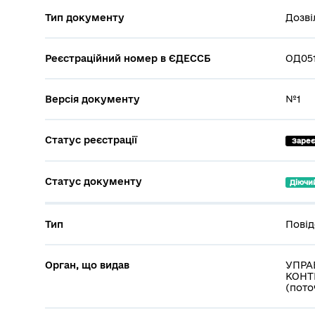
Тип документу
Дозві
Реєстраційний номер в ЄДЕССБ
ОД051
Версія документу
№1
Статус реєстрації
 Заре
Статус документу
Діючи
Тип
Повід
Орган, що видав
УПРА
КОНТР
(пото