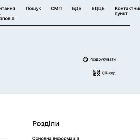
итання
Пошук
СМП
БДБ
БДЦБ
Контактни
а
пункт
ідповіді
Роздрукувати
QR-код
Розділи
Основна інформація