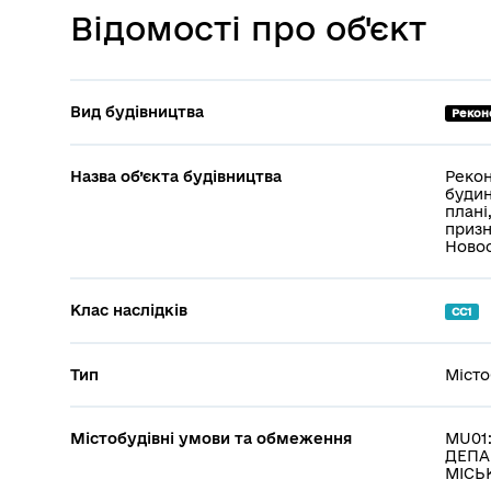
Відомості про об'єкт
Вид будівництва
Реконс
Назва об’єкта будівництва
Рекон
будин
плані
призн
Новос
Клас наслідків
СС1
Тип
Місто
Містобудівні умови та обмеження
MU01:
ДЕПА
МІСЬ