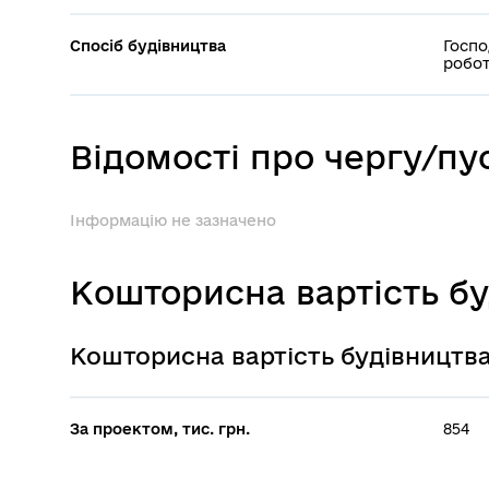
Спосіб будівництва
Госпо
робот
Відомості про чергу/п
Інформацію не зазначено
Кошторисна вартість б
Кошторисна вартість будівництв
За проектом, тис. грн.
854