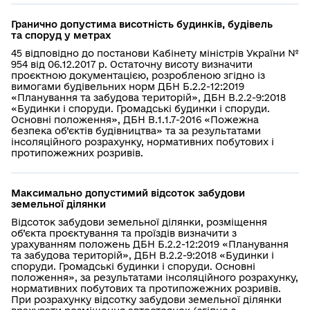
Гранично допустима висотність будинків, будівель
та споруд у метрах
45 відповідно до постанови Кабінету міністрів України №
954 від 06.12.2017 р. Остаточну висоту визначити
проєктною документацією, розробленою згідно із
вимогами будівельних норм ДБН Б.2.2-12:2019
«Планування та забудова територій», ДБН В.2.2-9:2018
«Будинки і споруди. Громадські будинки і споруди.
Основні положення», ДБН В.1.1.7-2016 «Пожежна
безпека об’єктів будівництва» та за результатами
інсоляційного розрахунку, нормативних побутових і
протипожежних розривів.
Максимально допустимий відсоток забудови
земельної ділянки
Відсоток забудови земельної ділянки, розміщення
об’єкта проєктування та проїздів визначити з
урахуванням положень ДБН Б.2.2-12:2019 «Планування
та забудова територій», ДБН В.2.2-9:2018 «Будинки і
споруди. Громадські будинки і споруди. Основні
положення», за результатами інсоляційного розрахунку,
нормативних побутових та протипожежних розривів.
При розрахунку відсотку забудови земельної ділянки