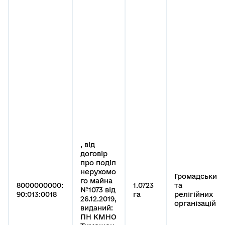
, від
договір
про поділ
нерухомо
Громадських
го майна
8000000000:
1.0723
та
№1073 від
90:013:0018
га
релігійних
26.12.2019,
організацій
виданий:
ПН КМНО