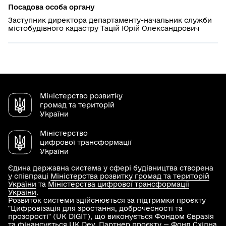
Посадова особа органу
Заступник директора департаменту-начальник служби
містобудівного кадастру Тацій Юрій Олександрович
Міністерство розвитку
громад та територій
України
Міністерство
цифрової трансформації
України
Єдина державна система у сфері будівництва створена
у співпраці
Міністерства розвитку громад та територій
України
та
Міністерства цифрової трансформації
України
.
Розвиток системи здійснюється за підтримки проєкту
"Цифровізація для зростання, доброчесності та
прозорості" (UK DIGIT), що виконується Фондом Євразія
та фінансується UK Dev. Партнер проєкту —
Фонд Східна