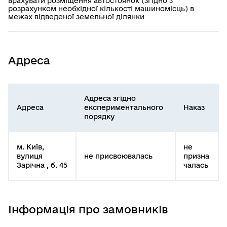
врахувати розміщення автостоянок (згідно з
розрахунком необхідної кількості машиномісць) в
межах відведеної земельної ділянки
Адреса
Адреса згідно
Адреса
експериментального
Наказ
порядку
м. Київ,
не
вулиця
не присвоювалась
призна
Зарічна , б. 45
чалась
Інформація про замовників