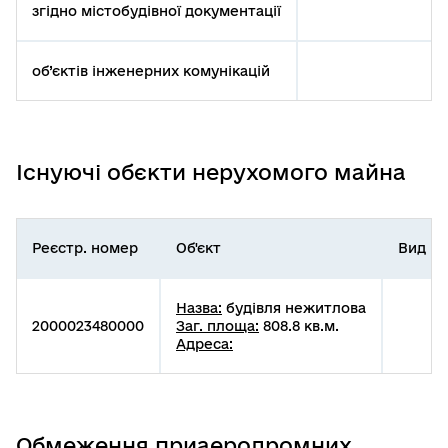
згідно містобудівної документації
об’єктів інженерних комунікацій
Існуючі обєкти нерухомого майна
Реєстр. номер
Об'єкт
Вид пр
Назва:
будівля нежитлова
2000023480000
Заг. площа:
808.8 кв.м.
Адреса:
Обмеження приаеродромних