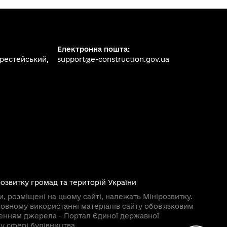
Електронна пошта:
ерестейський,
support@e-construction.gov.ua
розвитку громад та територій України
и, розміщені на цьому сайті, належать Мінірозвитку.
овному використанні матеріалів сайту обовʼязковим
ченням джерела - Портал Єдиної державної
у сфері будівництва