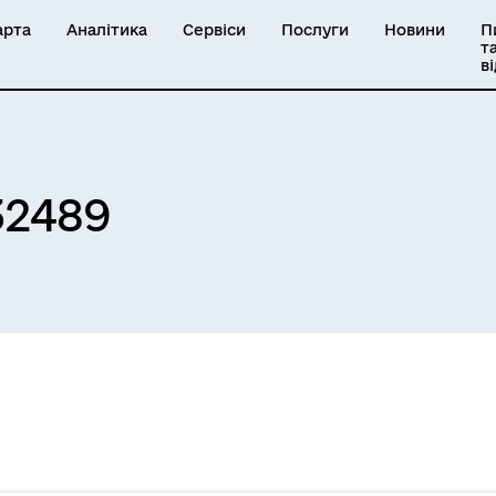
арта
Аналітика
Сервіси
Послуги
Новини
П
т
в
32489