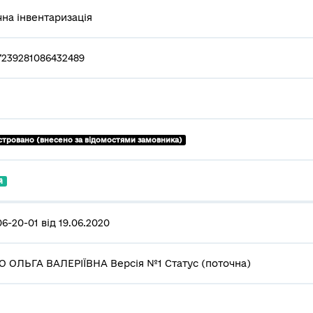
чна інвентаризація
7239281086432489
стровано (внесено за відомостями замовника)
й
6-20-01 від 19.06.2020
 ОЛЬГА ВАЛЕРІЇВНА Версія №1 Статус (поточна)