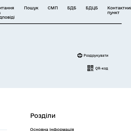
итання
Пошук
СМП
БДБ
БДЦБ
Контактни
а
пункт
ідповіді
Роздрукувати
QR-код
Розділи
Основна інформація