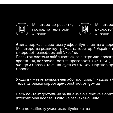
Міністерство розвитку
Міністер
громад та територій
цифрової
України
України
Єдина державна система у сфері будівництва створе
Міністерства розвитку громад та територій України
цифрової трансформації України
.
Розвиток системи здійснюється за підтримки проєкт
зростання, доброчесності та прозорості" (UK DIGIT)
Фондом Євразія та фінансується UK Dev. Партнер п
Європа
Якщо ви маєте зауваження або пропозиції, надсила
тех. підтримки
support@e-construction.gov.ua
Весь контент доступний за ліцензією
Creative Commo
International license
, якщо не зазначено інше
Вхід до кабінету учасникам будівництва