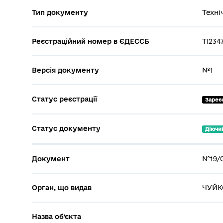
Тип документу
Техні
Реєстраційний номер в ЄДЕССБ
ТІ234
Версія документу
№1
Статус реєстрації
Зареє
Статус документу
Діючи
Документ
№19/0
Орган, що видав
ЧУЙКО
Назва об’єкта