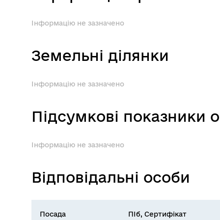
Інформацію не зазначено
Земельні ділянки
Інформацію не зазначено
Підсумкові показники о
Інформацію не зазначено
Відповідальні особи
Посада
ПІб, Сертифікат