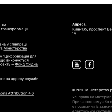
Адреса:
ство
 трансформації
Київ-135, проспект Б
14
на у співпраці
та
Міністерства
у "Цифровізація для
, що виконується
роєкту —
Фонд Східна
йте на адресу служби
© 2026 Міністерство 
ns Attribution 4.0
Усі права на матеріал
При частковому або п
є посилання із зазна
електронної системи 