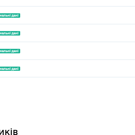
нальні дані
нальні дані
нальні дані
нальні дані
иків