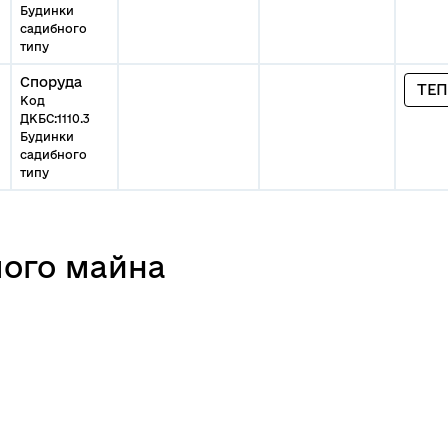
Будинки
садибного
типу
Споруда
ТЕП
Код
ДКБС:1110.3
Будинки
садибного
типу
мого майна