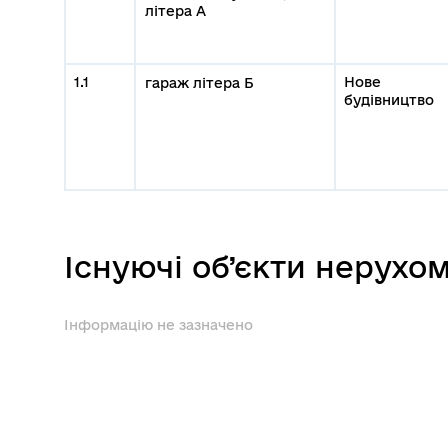
літера А
1.1
Нове
гараж літера Б
будівництво
Існуючі об’єкти нерухо
Інформацію не зазначено