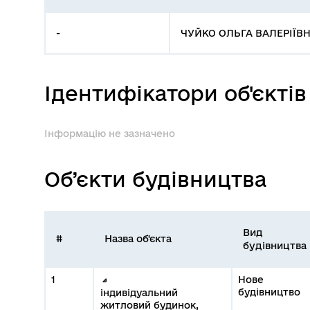
-
ЧУЙКО ОЛЬГА ВАЛЕРІЇВНА
Ідентифікатори об'єктів
Інформацію не зазначено
Об’єкти будівництва
Вид
#
Назва об'єкта
будівництва
1
Нове
будівництво
індивідуальний
житловий будинок,