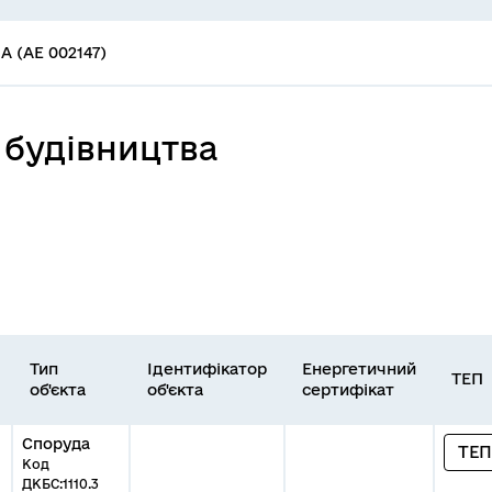
 (АЕ 002147)
 будівництва
Тип
Ідентифікатор
Енергетичний
ТЕП
об'єкта
об'єкта
сертифікат
Споруда
ТЕП
Код
ДКБС:1110.3