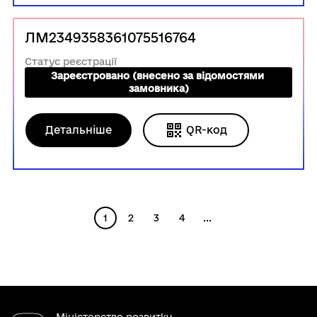
ЛМ2349358361075516764
Статус реєстрації
Зареєстровано (внесено за відомостями 
замовника)
Детальніше
QR-код
1
2
3
4
...