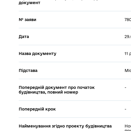
документ
№ заяви
78
Дата
29.
Назва документу
11 
Підстава
Мі
Попередній документ про початок
-
будівництва, повний номер
Попередній крок
-
Найменування згідно проекту будівництва
Но
пр