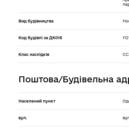
па
Вид будівництва
Но
Код будівлі за ДК018
11
Клас наслідків
СС
Поштова/Будівельна адр
Населений пункт
Од
вул.
вул