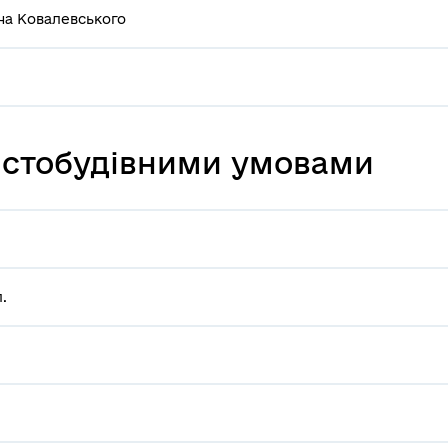
ча Ковалевського
містобудівними умовами
.