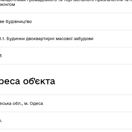
ркінгом
ве будівництво
21.1. Будинки двоквартирні масової забудови
3
еса об'єкта
еська обл., м. Одеса
.