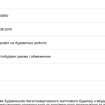
03850
08.2019
дозвіл на будівельні роботи
стобудівні умови і обмеження
ве будівництво багатоквартирного житлового будинку з вбу
иміщеннями громадського та торгівельного призначення та 