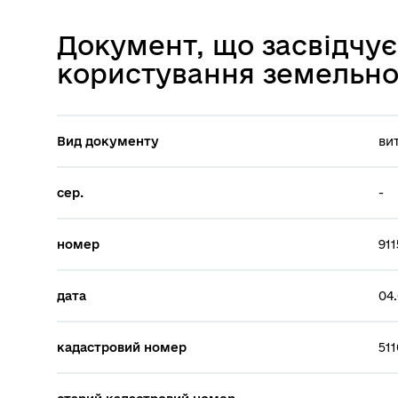
Документ, що засвідчує
користування земельн
Вид документу
ви
сер.
-
номер
911
дата
04.
кадастровий номер
511