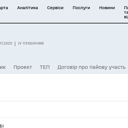
арта
Аналітика
Сервіси
Послуги
Новини
П
т
в
07.2020
ІУ 113192411496
ик
Проект
ТЕП
Договір про пайову участь
БІ