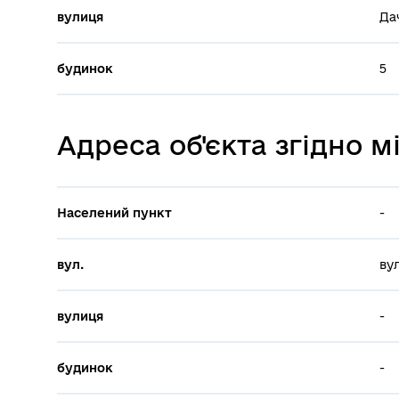
вулиця
Да
будинок
5
Адреса об'єкта згідно 
Населений пункт
-
вул.
вул
вулиця
-
будинок
-