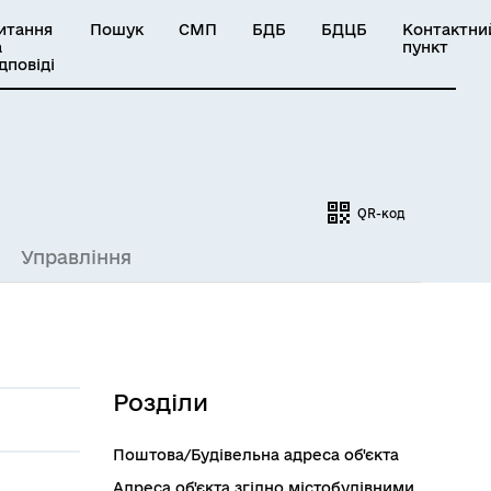
итання
Пошук
СМП
БДБ
БДЦБ
Контактни
а
пункт
ідповіді
QR-код
Управління
Розділи
Поштова/Будівельна адреса об'єкта
Адреса об'єкта згідно містобудівними