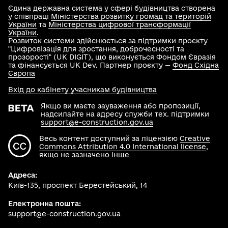
Єдина державна система у сфері будівництва створена
у співпраці
Міністерства розвитку громад та територій
України
та
Міністерства цифрової трансформації
України
.
Розвиток системи здійснюється за підтримки проєкту
"Цифровізація для зростання, доброчесності та
прозорості" (UK DIGIT), що виконується Фондом Євразія
та фінансується UK Dev. Партнер проєкту —
Фонд Східна
Європа
Вхід до кабінету учасникам будівництва
Якщо ви маєте зауваження або пропозиції,
надсилайте на адресу служби тех. підтримки
support@e-construction.gov.ua
Весь контент доступний за ліцензією
Creative
Commons Attribution 4.0 International license
,
якщо не зазначено інше
Адреса:
Київ-135, проспект Берестейський, 14
Електронна пошта:
support@e-construction.gov.ua