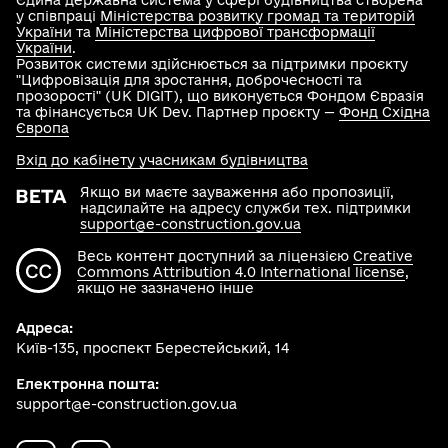
Єдина державна система у сфері будівництва створена
у співпраці
Міністерства розвитку громад та територій
України
та
Міністерства цифрової трансформації
України
.
Розвиток системи здійснюється за підтримки проєкту
"Цифровізація для зростання, доброчесності та
прозорості" (UK DIGIT), що виконується Фондом Євразія
та фінансується UK Dev. Партнер проєкту —
Фонд Східна
Європа
Вхід до кабінету учасникам будівництва
Якщо ви маєте зауваження або пропозиції,
надсилайте на адресу служби тех. підтримки
support@e-construction.gov.ua
Весь контент доступний за ліцензією
Creative
Commons Attribution 4.0 International license
,
якщо не зазначено інше
Адреса:
Київ-135, проспект Берестейський, 14
Електронна пошта:
support@e-construction.gov.ua