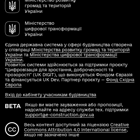
Міністерство розвитку
громад та територій
України
Міністерство
цифрової трансформації
України
Єдина державна система у сфері будівництва створена
у співпраці
Міністерства розвитку громад та територій
України
та
Міністерства цифрової трансформації
України
.
Розвиток системи здійснюється за підтримки проєкту
"Цифровізація для зростання, доброчесності та
прозорості" (UK DIGIT), що виконується Фондом Євразія
та фінансується UK Dev. Партнер проєкту —
Фонд Східна
Європа
Вхід до кабінету учасникам будівництва
Якщо ви маєте зауваження або пропозиції,
надсилайте на адресу служби тех. підтримки
support@e-construction.gov.ua
Весь контент доступний за ліцензією
Creative
Commons Attribution 4.0 International license
,
якщо не зазначено інше