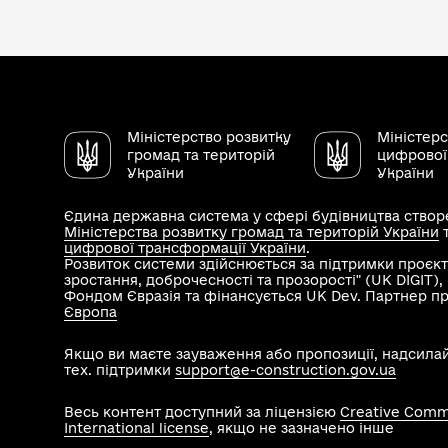
Міністерство розвитку
Міністер
громад та територій
цифрової
України
України
Єдина державна система у сфері будівництва створе
Міністерства розвитку громад та територій України
цифрової трансформації України
.
Розвиток системи здійснюється за підтримки проєкт
зростання, доброчесності та прозорості" (UK DIGIT)
Фондом Євразія та фінансується UK Dev. Партнер п
Європа
Якщо ви маєте зауваження або пропозиції, надсила
тех. підтримки
support@e-construction.gov.ua
Весь контент доступний за ліцензією
Creative Commo
International license
, якщо не зазначено інше