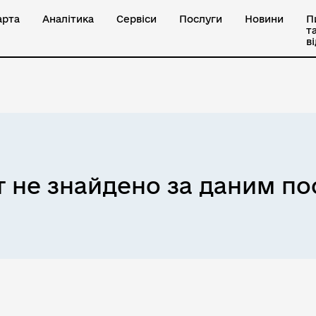
арта
Аналітика
Сервіси
Послуги
Новини
П
т
в
 не знайдено за даним п