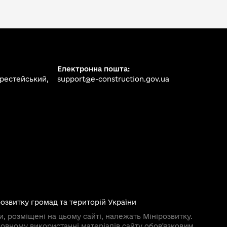
Електронна пошта:
ерестейський,
support@e-construction.gov.ua
розвитку громад та територій України
и, розміщені на цьому сайті, належать Мінірозвитку.
овному використанні матеріалів сайту обовʼязковим