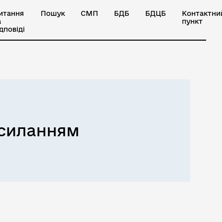
итання
Пошук
СМП
БДБ
БДЦБ
Контактни
а
пункт
ідповіді
осиланням