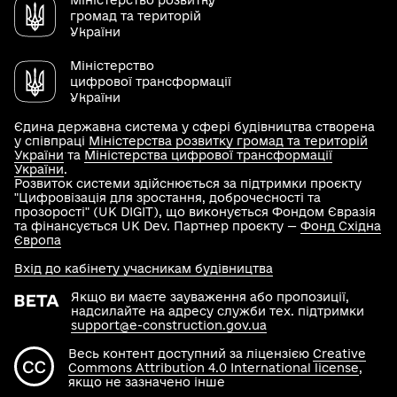
Міністерство розвитку
громад та територій
України
Міністерство
цифрової трансформації
України
Єдина державна система у сфері будівництва створена
у співпраці
Міністерства розвитку громад та територій
України
та
Міністерства цифрової трансформації
України
.
Розвиток системи здійснюється за підтримки проєкту
"Цифровізація для зростання, доброчесності та
прозорості" (UK DIGIT), що виконується Фондом Євразія
та фінансується UK Dev. Партнер проєкту —
Фонд Східна
Європа
Вхід до кабінету учасникам будівництва
Якщо ви маєте зауваження або пропозиції,
надсилайте на адресу служби тех. підтримки
support@e-construction.gov.ua
Весь контент доступний за ліцензією
Creative
Commons Attribution 4.0 International license
,
якщо не зазначено інше