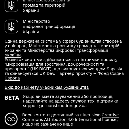
Міністерство розвитку
громад та територій
України
Міністерство
цифрової трансформації
України
Єдина державна система у сфері будівництва створена
у співпраці
Міністерства розвитку громад та територій
України
та
Міністерства цифрової трансформації
України
.
Розвиток системи здійснюється за підтримки проєкту
"Цифровізація для зростання, доброчесності та
прозорості" (UK DIGIT), що виконується Фондом Євразія
та фінансується UK Dev. Партнер проєкту —
Фонд Східна
Європа
Вхід до кабінету учасникам будівництва
Якщо ви маєте зауваження або пропозиції,
надсилайте на адресу служби тех. підтримки
support@e-construction.gov.ua
Весь контент доступний за ліцензією
Creative
Commons Attribution 4.0 International license
,
якщо не зазначено інше