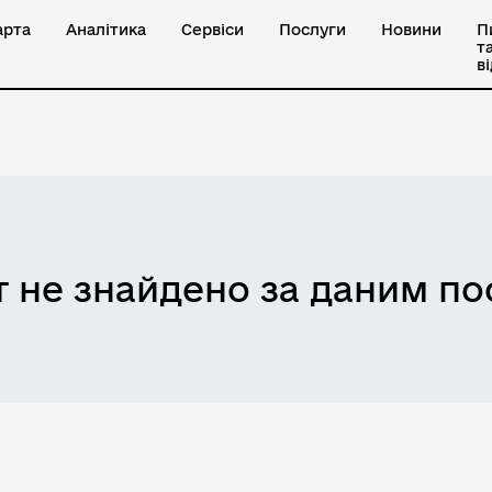
арта
Аналітика
Сервіси
Послуги
Новини
П
т
в
 не знайдено за даним п