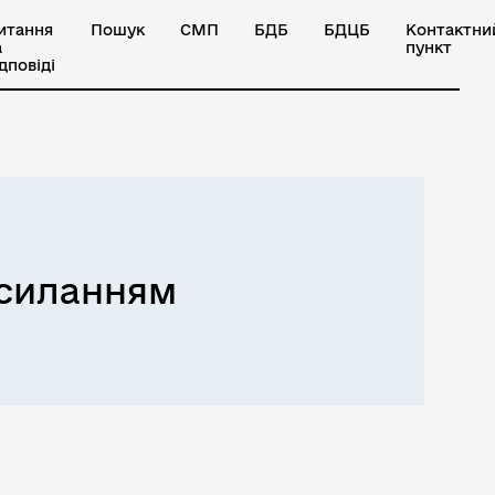
итання
Пошук
СМП
БДБ
БДЦБ
Контактни
а
пункт
ідповіді
осиланням