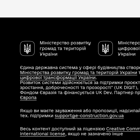
Міністерство розвитку
Міністер
громад та територій
цифрової
України
України
Єдина державна система у сфері будівництва створе
Міністерства розвитку громад та територій України
цифрової трансформації України
.
Розвиток системи здійснюється за підтримки проєкт
зростання, доброчесності та прозорості" (UK DIGIT)
Фондом Євразія та фінансується UK Dev. Партнер п
Європа
Якщо ви маєте зауваження або пропозиції, надсила
тех. підтримки
support@e-construction.gov.ua
Весь контент доступний за ліцензією
Creative Commo
International license
, якщо не зазначено інше