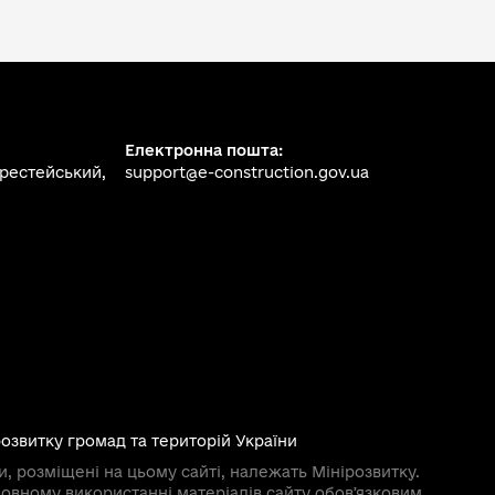
Електронна пошта:
ерестейський,
support@e-construction.gov.ua
розвитку громад та територій України
и, розміщені на цьому сайті, належать Мінірозвитку.
овному використанні матеріалів сайту обовʼязковим