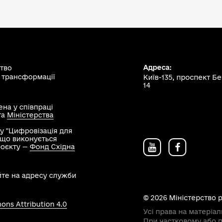
Адреса:
ство
 трансформації
Київ-135, проспект Б
14
на у співпраці
та
Міністерства
у "Цифровізація для
, що виконується
роєкту —
Фонд Східна
йте на адресу служби
© 2026 Міністерство 
ns Attribution 4.0
Усі права на матеріал
При частковому або п