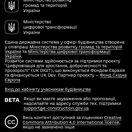
Міністерство розвитку
громад та територій
України
Міністерство
цифрової трансформації
України
Єдина державна система у сфері будівництва створена
у співпраці
Міністерства розвитку громад та територій
України
та
Міністерства цифрової трансформації
України
.
Розвиток системи здійснюється за підтримки проєкту
"Цифровізація для зростання, доброчесності та
прозорості" (UK DIGIT), що виконується Фондом Євразія
та фінансується UK Dev. Партнер проєкту —
Фонд Східна
Європа
Вхід до кабінету учасникам будівництва
Якщо ви маєте зауваження або пропозиції,
надсилайте на адресу служби тех. підтримки
support@e-construction.gov.ua
Весь контент доступний за ліцензією
Creative
Commons Attribution 4.0 International license
,
якщо не зазначено інше