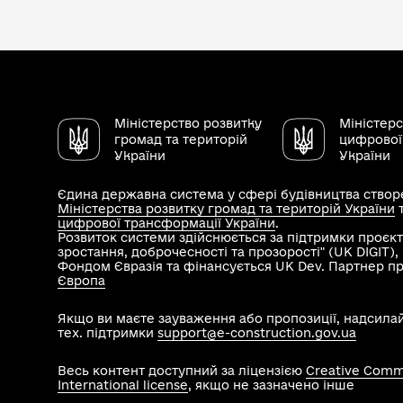
Міністерство розвитку
Міністер
громад та територій
цифрової
України
України
Єдина державна система у сфері будівництва створе
Міністерства розвитку громад та територій України
цифрової трансформації України
.
Розвиток системи здійснюється за підтримки проєкт
зростання, доброчесності та прозорості" (UK DIGIT)
Фондом Євразія та фінансується UK Dev. Партнер п
Європа
Якщо ви маєте зауваження або пропозиції, надсила
тех. підтримки
support@e-construction.gov.ua
Весь контент доступний за ліцензією
Creative Commo
International license
, якщо не зазначено інше