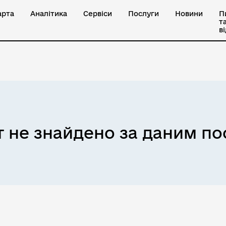
арта
Аналітика
Сервіси
Послуги
Новини
П
т
в
 не знайдено за даним п