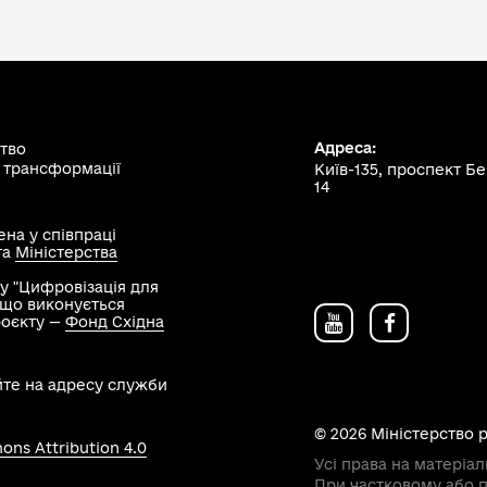
Адреса:
ство
 трансформації
Київ-135, проспект Б
14
на у співпраці
та
Міністерства
у "Цифровізація для
, що виконується
роєкту —
Фонд Східна
йте на адресу служби
© 2026 Міністерство 
ns Attribution 4.0
Усі права на матеріал
При частковому або п