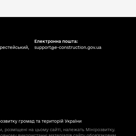
Електронна пошта:
ерестейський,
support@e-construction.gov.ua
розвитку громад та територій України
и, розміщені на цьому сайті, належать Мінірозвитку.
овному використанні матеріалів сайту обовʼязковим