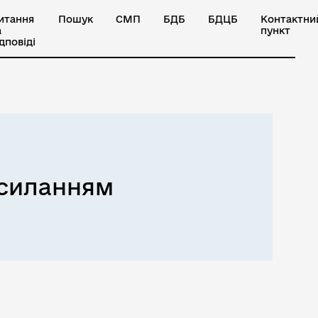
итання
Пошук
СМП
БДБ
БДЦБ
Контактни
а
пункт
ідповіді
осиланням