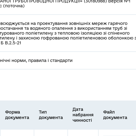
АНОЇ ТРУБОПРОВОДНОЇ ПРОДУКЦІЇ» (30180988) Версія №1
с (поточна)
всюджується на проектування зовнішніх мереж гарячого
остачання та водяного опалення з використанням труб зі
турованого поліетилену з тепловою ізоляцією зі спіненого
тилену і захисною гофрованою поліетиленовою оболонкою 
Б В.2.5-21
хнічні норми, правила і стандарти
Дата
Форма
Тип
Файл
набрання
документа
документа
документа
чинності