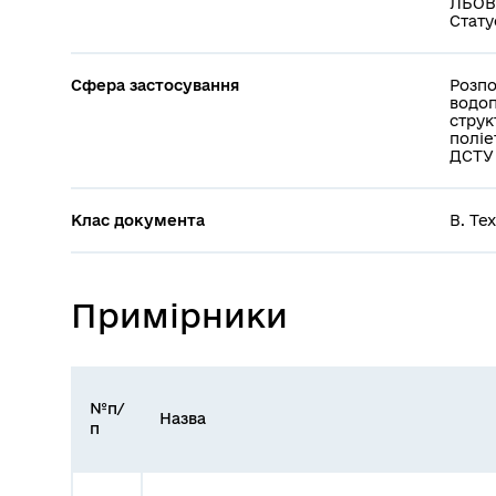
ЛЬОВ
Стату
Сфера застосування
Розпо
водоп
струк
поліе
ДСТУ 
Клас документа
В. Те
Примірники
№п/
Назва
п