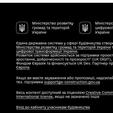
Міністерство розвитку
Міністер
громад та територій
цифрової
України
України
Єдина державна система у сфері будівництва створе
Міністерства розвитку громад та територій України
цифрової трансформації України
.
Розвиток системи здійснюється за підтримки проєкт
зростання, доброчесності та прозорості" (UK DIGIT)
Фондом Євразія та фінансується UK Dev. Партнер п
Європа
Якщо ви маєте зауваження або пропозиції, надсила
тех. підтримки
support@e-construction.gov.ua
Весь контент доступний за ліцензією
Creative Commo
International license
, якщо не зазначено інше
Вхід до кабінету учасникам будівництва