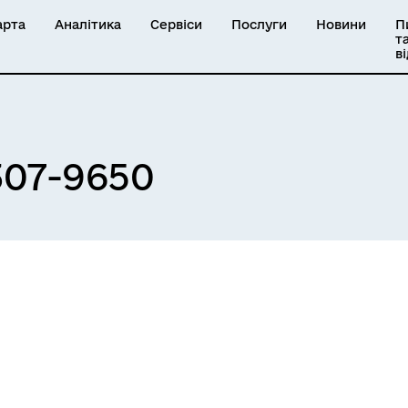
арта
Аналітика
Сервіси
Послуги
Новини
П
т
в
307-9650