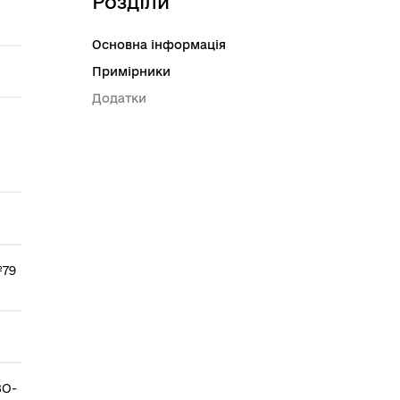
Розділи
Основна інформація
Примірники
Додатки
№79
ЗО­