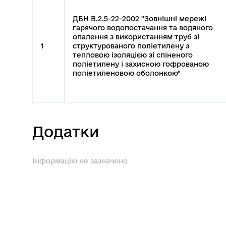
ДБН В.2.5-22-2002 "Зовнішні мережі
гарячого водопостачання та водяного
опалення з використанням труб зі
1
структурованого поліетилену з
тепловою ізоляцією зі спіненого
поліетилену і захисною гофрованою
поліетиленовою оболонкою"
Додатки
Інформацію не зазначено