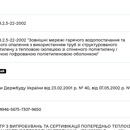
.2.5-22-2002
.2.5-22-2002 "Зовнішні мережі гарячого водопостачання та
ого опалення з використанням труб зі структурованого
тилену з тепловою ізоляцією зі спіненого поліетилену і
сною гофрованою поліетиленовою оболонкою"
ний
и Держбуду України від 23.02.2001 р. № 40, від 07.05.2002 р. 
4946-5675-7307-9650
ТР З ВИПРОБУВАНЬ ТА СЕРТИФІКАЦІЇ ПОПЕРЕДНЬО ТЕПЛОІ