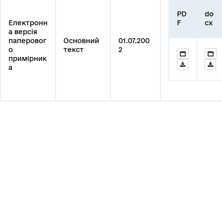
PD
do
Електронн
F
cx
а версія
паперовог
Основний
01.07.200
о
текст
2
примірник
а