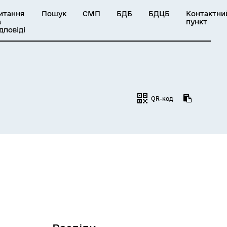
итання
Пошук
СМП
БДБ
БДЦБ
Контактни
а
пункт
ідповіді
QR-код