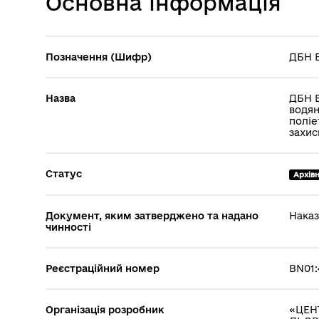
Основна інформація
Позначення (Шифр)
ДБН В
Назва
ДБН В
водян
поліе
захи
Статус
Архів
Документ, яким затверджено та надано
Наказ
чинності
Реєстраційний номер
BN01:
Організація розробник
«ЦЕН