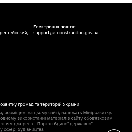
Електронна пошта:
ерестейський,
support@e-construction.gov.ua
розвитку громад та територій України
и, розміщені на цьому сайті, належать Мінірозвитку.
овному використанні матеріалів сайту обовʼязковим
ченням джерела - Портал Єдиної державної
у сфері будівництва