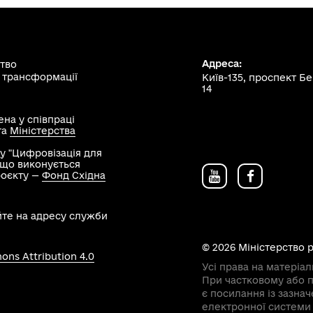
Адреса:
ство
 трансформації
Київ-135, проспект Б
14
на у співпраці
та
Міністерства
у "Цифровізація для
, що виконується
роєкту —
Фонд Східна
йте на адресу служби
© 2026 Міністерство 
ns Attribution 4.0
Усі права на матеріал
При частковому або п
є посилання із зазна
електронної системи 