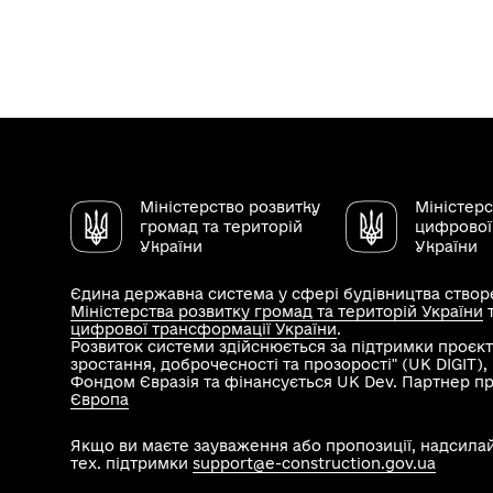
Міністерство розвитку
Міністер
громад та територій
цифрової
України
України
Єдина державна система у сфері будівництва створе
Міністерства розвитку громад та територій України
цифрової трансформації України
.
Розвиток системи здійснюється за підтримки проєкт
зростання, доброчесності та прозорості" (UK DIGIT)
Фондом Євразія та фінансується UK Dev. Партнер п
Європа
Якщо ви маєте зауваження або пропозиції, надсила
тех. підтримки
support@e-construction.gov.ua