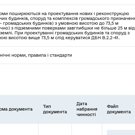
рми поширюються на проектування нових і реконструкцію
чих будинків, споруд та комплексів громадського призначен
 – громадських будинків) з умовною висотою до 73,5 м
чно) з підземними поверхами завглибшки не більше 25 м від
 землі. При проектуванні громадських будинків та споруд з
ою висотою вище 73,5 м слід керуватися ДБН В.2.2-41.
хнічні норми, правила і стандарти
Дата
Тип
Файл
рма документа
набрання
документа
документа
чинності