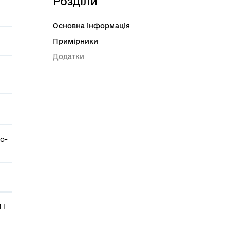
Розділи
Основна інформація
Примірники
Додатки
о-
 І