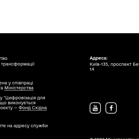
Адреса:
ство
 трансформації
Київ-135, проспект Б
14
на у співпраці
та
Міністерства
у "Цифровізація для
, що виконується
роєкту —
Фонд Східна
йте на адресу служби