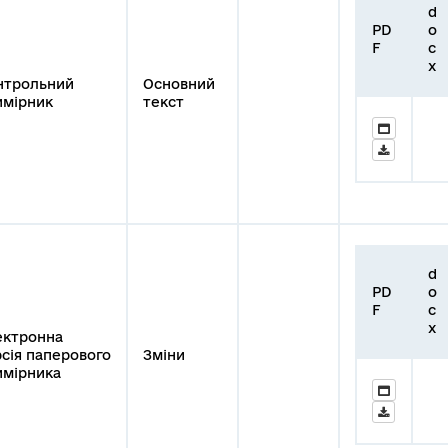
d
PD
o
F
c
x
нтрольний
Основний
имірник
текст
d
PD
o
F
c
x
ектронна
сія паперового
Зміни
имірника