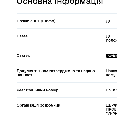
Основна інформація
Позначення (Шифр)
ДБН В
Назва
ДБН В
поло
Статус
Архів
Документ, яким затверджено та надано
Наказ
чинності
комун
Реєстраційний номер
BN01:
Організація розробник
ДЕРЖ
ПРОЕ
"УКРН