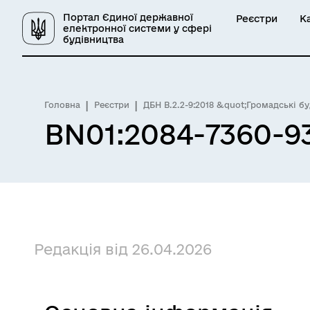
Портал Єдиної державної
Реєстри
К
електронної системи у сфері
будівництва
Головна
Реєстри
ДБН В.2.2-9:2018 &quot;Громадські б
BN01:2084-7360-9
Редакція від 26.04.2026