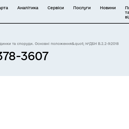
арта
Аналітика
Сервіси
Послуги
Новини
П
т
в
удинки та споруди. Основні положення&quot; №ДБН В.2.2-9:2018
378-3607