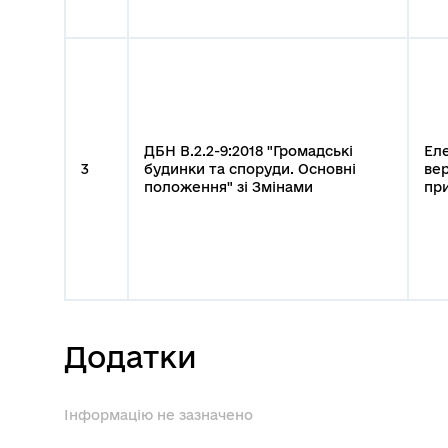
ДБН В.2.2-9:2018 "Громадські
Ел
3
будинки та споруди. Основні
вер
положення" зі Змінами
пр
Додатки
Інформацію не зазначено