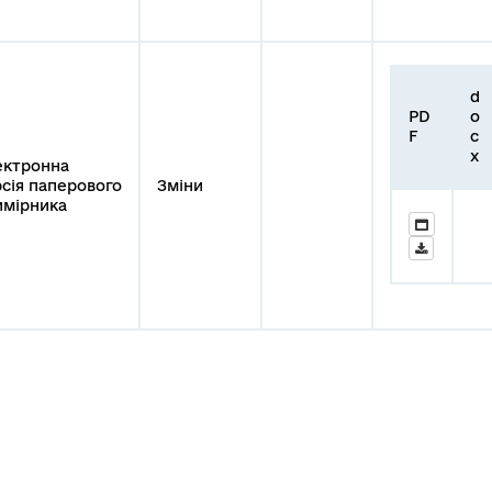
d
PD
o
F
c
x
ектронна
сія паперового
Зміни
имірника