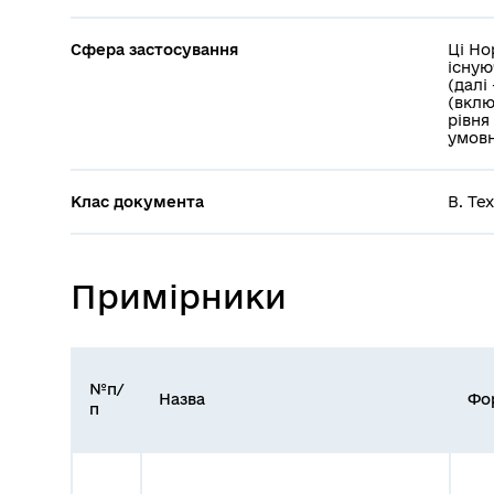
Сфера застосування
Ці Но
існую
(далі
(вклю
рівня
умовн
Клас документа
В. Те
Примірники
№п/
Назва
Фо
п