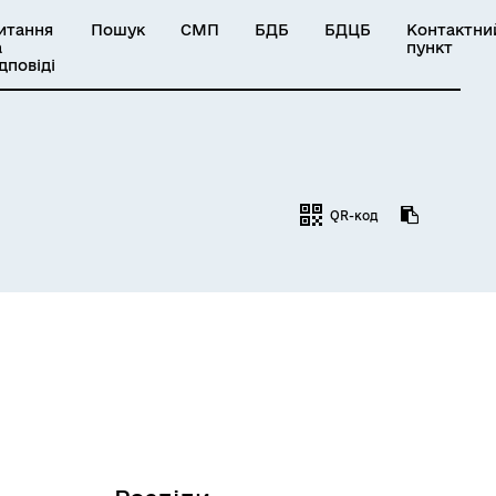
итання
Пошук
СМП
БДБ
БДЦБ
Контактни
а
пункт
ідповіді
QR-код