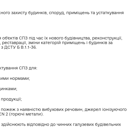
ого захисту будинків, споруд, приміщень та устаткування
’єктів СПЗ під час їх нового будівництва, реконструкції,
реставрації, зміни категорій приміщень і будинків за
 ДСТУ Б В.1.1-36.
ктування СПЗ для:
ьними нормами;
динками;
продукції;
 пожеж з наявністю вибухових речовин, джерел іонізуючого
N 2 (горючі метали).
 здійснюють відповідно до чинних галузевих будівельних