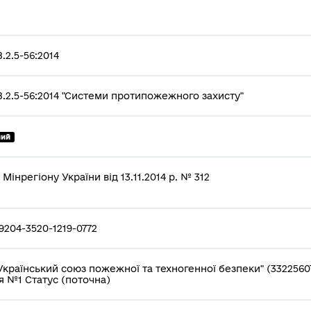
.2.5-56:2014
.2.5-56:2014 "Системи протипожежного захисту"
ний
 Мінрегіону України від 13.11.2014 р. № 312
9204-3520-1219-0772
Український союз пожежної та техногенної безпеки" (3322560
я №1 Статус (поточна)