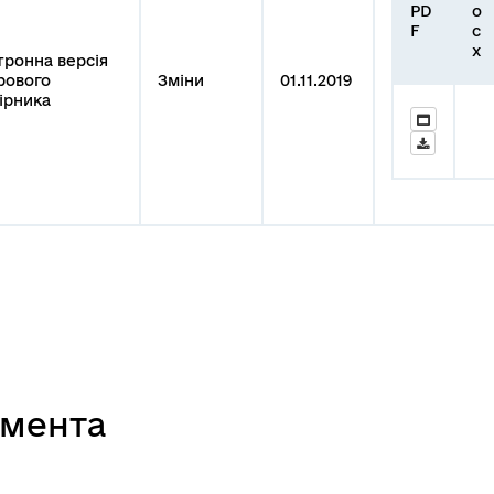
PD
o
F
c
x
тронна версія
рового
Зміни
01.11.2019
ірника
умента