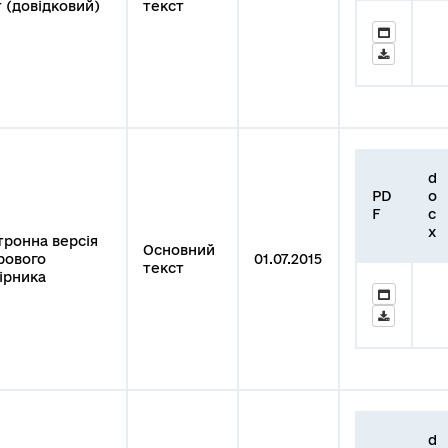
 (довідковий)
текст
d
PD
o
F
c
x
тронна версія
Основний
рового
01.07.2015
текст
ірника
d