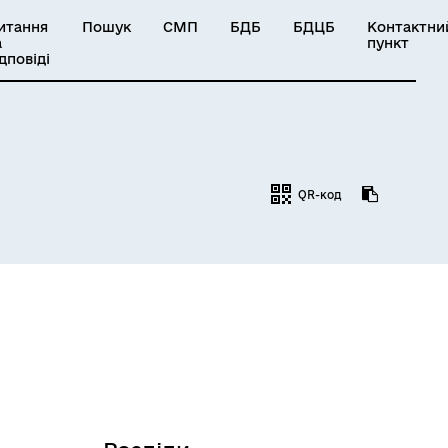
итання
Пошук
СМП
БДБ
БДЦБ
Контактни
а
пункт
ідповіді
QR-код