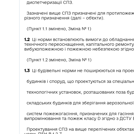
диспетчеризації СПЗ.
Зазначені вище СПЗ призначені для протипожежн
різного призначення (далі – об’єкти).
(Пункт 1.1 змінено, Зміна № 1)
1.2
Ці норми встановлюють вимоги до обладнання об
технічного переоснащення, капітального ремонту, 
вибухопожежною і пожежною небезпекою згідно з
(Пункт 1.2 змінено, Зміна № 1)
1.3
Ці будівельні норми не поширюються на прое
будинків і споруд, що проектуються за спеціал
технологічних установок, розташованих поза бу
складських будинків для зберігання аерозольної 
систем пожежогасіння, призначених для гасіння
випромінювання та пожеж класу D згідно з ДСТУ E
Проектування СПЗ на вище перелічених об’єктах
норм, ДБН В.1.2-7.