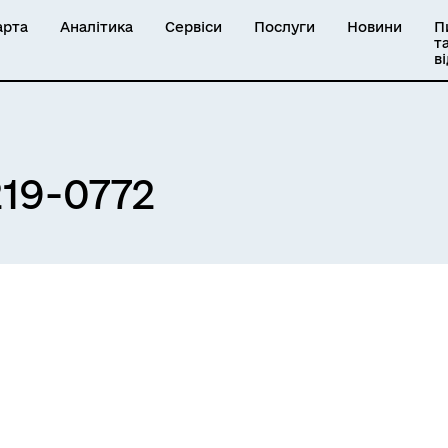
арта
Аналітика
Сервіси
Послуги
Новини
П
т
в
19-0772