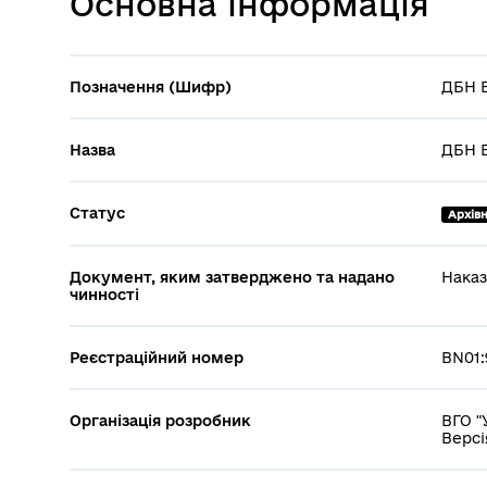
Основна інформація
Позначення (Шифр)
ДБН В
Назва
ДБН В
Статус
Архів
Документ, яким затверджено та надано
Наказ
чинності
Реєстраційний номер
BN01:
Організація розробник
ВГО "
Версі