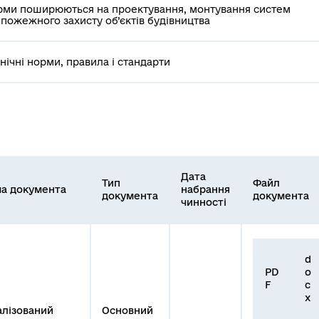
рми поширюються на проектування, монтування систем
пожежного захисту об’єктів будівництва
хнічні норми, правила і стандарти
Дата
Тип
Файл
а документа
набрання
документа
документа
чинності
d
PD
o
F
c
x
алізований
Основний