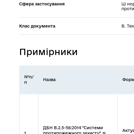
Сфера застосування
Ці но
проти
Клас документа
В. Те
Примірники
№п/
Назва
Форм
п
ДБН В.2.5-56:2014 "Системи
Акту
1
протипожежного захисту" зі