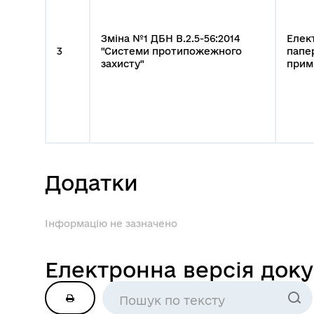
Зміна №1 ДБН В.2.5-56:2014
Елек
3
"Системи протипожежного
папе
захисту"
прим
Додатки
Інформацію не зазначено
Електронна версія док