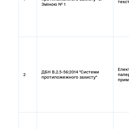
текст
Зміною № 1
Елек
ДБН В.2.5-56:2014 "Системи
2
папе
протипожежного захисту"
прим